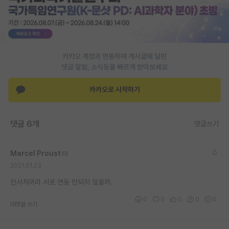
PI 전용 게시판
인문사회 계열 게시판
카카오 계정과 연동하여 게시글에 달린
특수/전문대학원 게시판
댓글 알람, 소식등을 빠르게 받아보세요
반도체/AI 게시판
카카오로 시작하기
장학금/장학생 게시판
학술 정보 게시판
댓글 6개
댓글쓰기
홍보 게시판
Marcel Proust
커리어
2021.01.23
유학교육
인사처끼리 서로 연동 안되지 않을까.
이벤트
0
0
0
0
0
대댓글 쓰기
반도체 아카데미