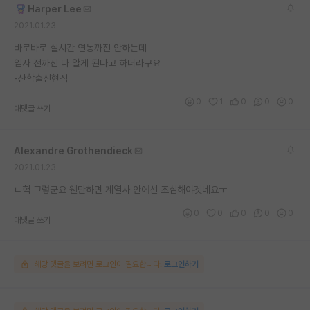
Harper Lee
재팬라운지 🌸
2021.01.23
바로바로 실시간 연동까진 안하는데
입사 전까진 다 알게 된다고 하더라구요
-산학출신현직
0
1
0
0
0
대댓글 쓰기
Alexandre Grothendieck
2021.01.23
ㄴ헉 그렇군요 웬만하면 계열사 안에선 조심해야겟네요ㅜ
0
0
0
0
0
대댓글 쓰기
해당 댓글을 보려면 로그인이 필요합니다.
로그인하기