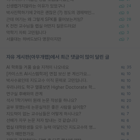
신생랩가지말라는 이유가 있었구나
24
박사진학하기에 2억은 괜찮은 (?) 정도의 경제력인가요
9
근데 여기는 왜 그렇게 SPK를 물어보는거임?
28
K 전전 교수님들 랩실 어떤지 질문드려요!
5
막학기 자퇴 고민됩니다
3
서울대는 하버드보다 명문이지만
7
자유 게시판(아무개랩)에서 최근 댓글이 많이 달린 글
AI 학회들 거품 슬슬 지적이 나오네요
35
[카이스트 AI시스템학과] 면접 보신 분 계신가요...
10
박사수료인데 지도교수 이직 문제로 고민입니다.
10
우리나라도 학구 열풍보면 Higher Doctorate 학위가 필요하다고 봅니다.
16
연구실 후배와의 관계
10
석사 1학기부터 원래 논문 작성을 하나요?
20
공부 못했는데 논문실적은 좋은 사람을 싫어함?
6
지도력이 없는 교수님들은 어떻게 하시나요?
7
선배가 자꾸 논문 저자 탐내는 것 같습니다
6
랩실 대학원생들 모두 능력 미달인건 지도교수의 영향 아닌가?
10
제가 예민한가요
8