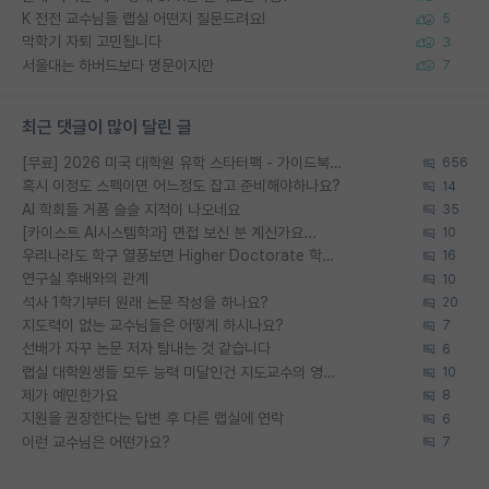
K 전전 교수님들 랩실 어떤지 질문드려요!
5
막학기 자퇴 고민됩니다
3
서울대는 하버드보다 명문이지만
7
최근 댓글이 많이 달린 글
[무료] 2026 미국 대학원 유학 스타터팩 - 가이드북 & 합격자 컨택메일 템플릿
656
혹시 이정도 스펙이면 어느정도 잡고 준비해야하나요?
14
AI 학회들 거품 슬슬 지적이 나오네요
35
[카이스트 AI시스템학과] 면접 보신 분 계신가요...
10
우리나라도 학구 열풍보면 Higher Doctorate 학위가 필요하다고 봅니다.
16
연구실 후배와의 관계
10
석사 1학기부터 원래 논문 작성을 하나요?
20
지도력이 없는 교수님들은 어떻게 하시나요?
7
선배가 자꾸 논문 저자 탐내는 것 같습니다
6
랩실 대학원생들 모두 능력 미달인건 지도교수의 영향 아닌가?
10
제가 예민한가요
8
지원을 권장한다는 답변 후 다른 랩실에 연락
6
이런 교수님은 어떤가요?
7