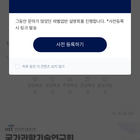
자유 게시판(아무개랩)
그동안 문의가 많았던 레벨업반 설명회를 진행합니다. *사전등록
미국 유학 게시판
시 링크 발송
미국 대학원 합격 후기 게시판
한번에 계열사 하나만 지원 가능하다 알고있는데
사전 등록하기
대학원생 모집 게시판
나중에 뱉어내고 다른 계열사 산학 다시하는건 문제 없을라나요?
대학원 합격 후기 게시판
하루 동안 이 컨텐츠 보지 않기
연구실(PI) 홍보 게시판
응원해요
공감해요
추천해요
궁금해요
별로에요
석박사 채용 정보 게시판
0
0
0
0
0
임용 정보 게시판
학부 인턴 게시판
게시글 공유
취업 게시판
임용 후기 게시판