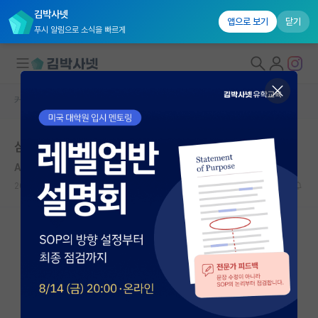
김박사넷
앱으로 보기
닫기
푸시 알림으로 소식을 빠르게
커뮤니티 홈
자유 게시판(아무개랩)
대학원생 모집
삼성 산학장학
국내대학원 정보
Alexandre Grothendieck
연구실&오픈랩
2021.01.23
6
7944
커뮤니티
커뮤니티 홈
전체글보기
베스트 게시판
IF 명예의전당