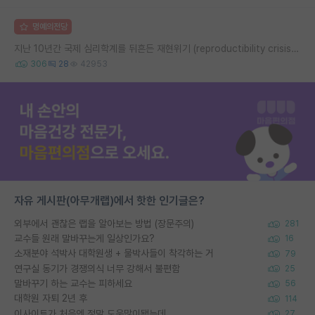
명예의전당
지난 10년간 국제 심리학계를 뒤흔든 재현위기 (reproductibility crisis) 요약 (1편)
306
28
42953
자유 게시판(아무개랩)에서 핫한 인기글은?
외부에서 괜찮은 랩을 알아보는 방법 (장문주의)
281
교수들 원래 말바꾸는게 일상인가요?
16
소재분야 석박사 대학원생 + 물박사들이 착각하는 거
79
연구실 동기가 경쟁의식 너무 강해서 불편함
25
말바꾸기 하는 교수는 피하세요
56
대학원 자퇴 2년 후
114
이사이트가 처음엔 정말 도움많이됐는데
27