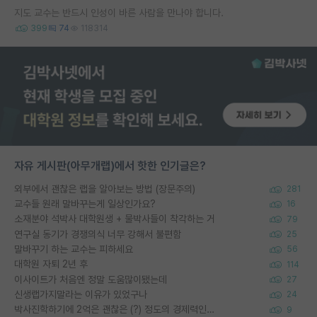
지도 교수는 반드시 인성이 바른 사람을 만나야 합니다.
399
74
118314
자유 게시판(아무개랩)에서 핫한 인기글은?
외부에서 괜찮은 랩을 알아보는 방법 (장문주의)
281
교수들 원래 말바꾸는게 일상인가요?
16
소재분야 석박사 대학원생 + 물박사들이 착각하는 거
79
연구실 동기가 경쟁의식 너무 강해서 불편함
25
말바꾸기 하는 교수는 피하세요
56
대학원 자퇴 2년 후
114
이사이트가 처음엔 정말 도움많이됐는데
27
신생랩가지말라는 이유가 있었구나
24
박사진학하기에 2억은 괜찮은 (?) 정도의 경제력인가요
9