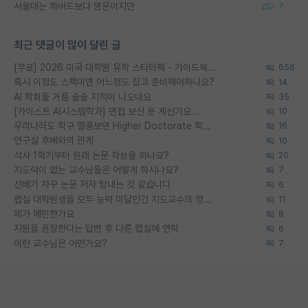
서울대는 하버드보다 명문이지만
7
최근 댓글이 많이 달린 글
[무료] 2026 미국 대학원 유학 스타터팩 - 가이드북 & 합격자 컨택메일 템플릿
656
혹시 이정도 스펙이면 어느정도 잡고 준비해야하나요?
14
AI 학회들 거품 슬슬 지적이 나오네요
35
[카이스트 AI시스템학과] 면접 보신 분 계신가요...
10
우리나라도 학구 열풍보면 Higher Doctorate 학위가 필요하다고 봅니다.
16
연구실 후배와의 관계
10
석사 1학기부터 원래 논문 작성을 하나요?
20
지도력이 없는 교수님들은 어떻게 하시나요?
7
선배가 자꾸 논문 저자 탐내는 것 같습니다
6
랩실 대학원생들 모두 능력 미달인건 지도교수의 영향 아닌가?
11
제가 예민한가요
8
지원을 권장한다는 답변 후 다른 랩실에 연락
6
이런 교수님은 어떤가요?
7