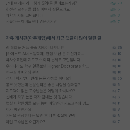
근데 여기는 왜 그렇게 SPK를 물어보는거임?
28
K 전전 교수님들 랩실 어떤지 질문드려요!
5
막학기 자퇴 고민됩니다
3
서울대는 하버드보다 명문이지만
7
자유 게시판(아무개랩)에서 최근 댓글이 많이 달린 글
AI 학회들 거품 슬슬 지적이 나오네요
35
[카이스트 AI시스템학과] 면접 보신 분 계신가요...
10
박사수료인데 지도교수 이직 문제로 고민입니다.
10
우리나라도 학구 열풍보면 Higher Doctorate 학위가 필요하다고 봅니다.
16
연구실 후배와의 관계
10
석사 1학기부터 원래 논문 작성을 하나요?
20
공부 못했는데 논문실적은 좋은 사람을 싫어함?
6
지도력이 없는 교수님들은 어떻게 하시나요?
7
선배가 자꾸 논문 저자 탐내는 것 같습니다
6
랩실 대학원생들 모두 능력 미달인건 지도교수의 영향 아닌가?
11
제가 예민한가요
8
지원을 권장한다는 답변 후 다른 랩실에 연락
6
이런 교수님은 어떤가요?
7