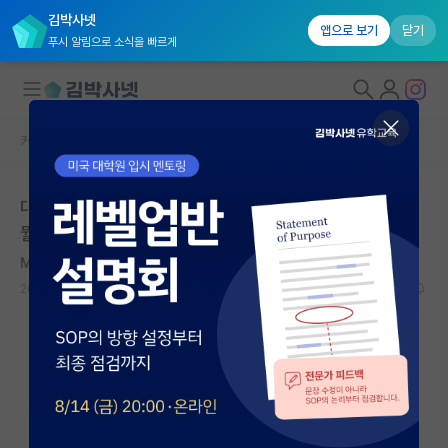
김박사넷
앱으로 보기
닫기
푸시 알림으로 소식을 빠르게
커뮤니티 홈
자유 게시판(아무개랩)
대학원생 모집
대학원 컨택하려는데 교수님께서 CV 보내달라하셨어요
국내대학원 정보
뭘 쓰면될까요
연구실&오픈랩
Mark Twain
커뮤니티
2021.01.05
1
7768
커뮤니티 홈
전체글보기
베스트 게시판
IF 명예의전당