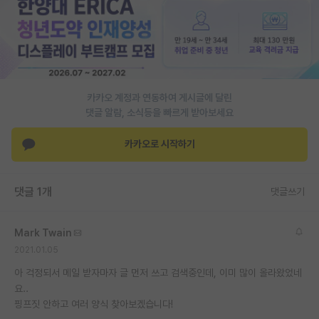
PI 전용 게시판
인문사회 계열 게시판
특수/전문대학원 게시판
카카오 계정과 연동하여 게시글에 달린
반도체/AI 게시판
댓글 알람, 소식등을 빠르게 받아보세요
장학금/장학생 게시판
카카오로 시작하기
학술 정보 게시판
댓글 1개
댓글쓰기
홍보 게시판
커리어
Mark Twain
유학교육
2021.01.05
아 걱정되서 메일 받자마자 글 먼저 쓰고 검색중인데, 이미 많이 올라왔었네
이벤트
요..
핑프짓 안하고 여러 양식 찾아보겠습니다!
반도체 아카데미