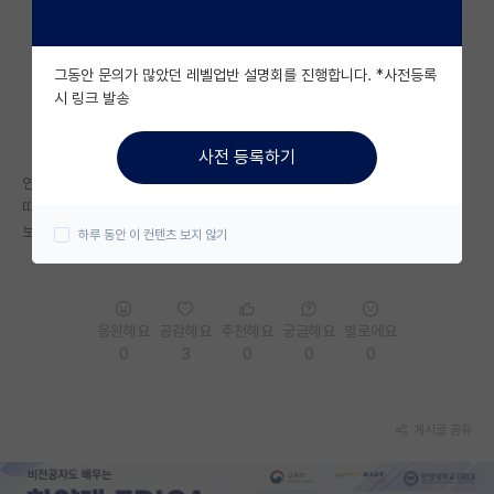
자유 게시판(아무개랩)
그동안 문의가 많았던 레벨업반 설명회를 진행합니다. *사전등록
미국 유학 게시판
시 링크 발송
미국 대학원 합격 후기 게시판
사전 등록하기
대학원생 모집 게시판
연구실 인턴/ 코옵 등등 연구 활동은 몇 번 했었고,
따로 논문은 없는 상태입니다.
대학원 합격 후기 게시판
보통 컨택시 CV는 어떤 내용이 기입해서 보내드리나요?
하루 동안 이 컨텐츠 보지 않기
연구실(PI) 홍보 게시판
석박사 채용 정보 게시판
응원해요
공감해요
추천해요
궁금해요
별로에요
임용 정보 게시판
0
3
0
0
0
학부 인턴 게시판
게시글 공유
취업 게시판
임용 후기 게시판