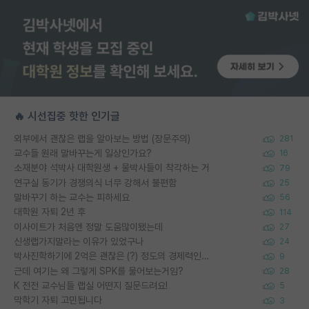
🔥 시선집중 핫한 인기글
외부에서 괜찮은 랩을 알아보는 방법 (장문주의)
281
교수들 원래 말바꾸는게 일상인가요?
16
소재분야 석박사 대학원생 + 물박사들이 착각하는 거
79
연구실 동기가 경쟁의식 너무 강해서 불편함
25
말바꾸기 하는 교수는 피하세요
56
대학원 자퇴 2년 후
114
이사이트가 처음엔 정말 도움많이됐는데
27
신생랩가지말라는 이유가 있었구나
24
박사진학하기에 2억은 괜찮은 (?) 정도의 경제력인가요
9
근데 여기는 왜 그렇게 SPK를 물어보는거임?
28
K 전전 교수님들 랩실 어떤지 질문드려요!
5
막학기 자퇴 고민됩니다
3