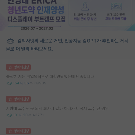
김박사넷의 새로운 거인, 인공지능 김GPT가 추천하는 게시
물로 더 멀리 바라보세요.
명예의전당
솔직히 저는 취업목적으로 대학원왔었는데 만족합니다
154
36
119909
명예의전당
지방대 교수도 못 되서 회사나 갈까 하다가 미국서 교수 된 경우
101
20
43771
명예의전당