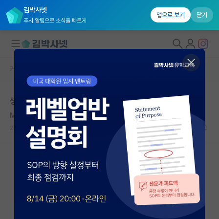
김박사넷
앱으로 보기
닫기
푸시 알림으로 소식을 빠르게
커뮤니티 홈
자유 게시판(아무개랩)
대학원생 모집
생명 미래
국내대학원 정보
Marc Bloch
연구실&오픈랩
2021.01.05
7
6959
커뮤니티
커뮤니티 홈
전체글보기
베스트 게시판
IF 명예의전당