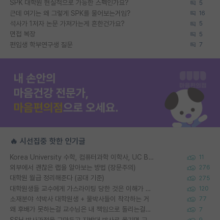
SPK 대학원 현실적으로 가능한 스펙인가요?
5
근데 여기는 왜 그렇게 SPK를 물어보는거임?
16
석사가 1저자 논문 가져가는게 흔한건가요?
5
면접 복장
5
편입생 학부연구생 질문
7
🔥 시선집중 핫한 인기글
Korea University 수학, 컴퓨터과학 이학사, UC Berkeley 산업공학 대학원 공학박사가 되는 것은 쉽지 않겠죠?
11
외부에서 괜찮은 랩을 알아보는 방법 (장문주의)
276
대학원 월급 정리해준다 (공대 기준)
275
대학원생들 교수에게 가스라이팅 당한 것은 이해가 갑니다. 안타깝네요.
120
소재분야 석박사 대학원생 + 물박사들이 착각하는 거
77
왜 후배가 못하는걸 교수님은 내 책임으로 돌리는걸까요?
7
SSH 박사과정을 그만두고 지방대 박사로 옮기면 교수의 꿈은 끝일까요?