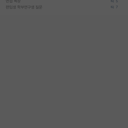
면접 복장
5
편입생 학부연구생 질문
7