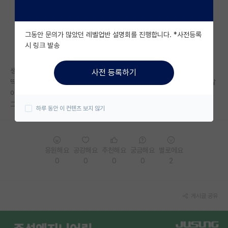
자유 게시판(아무개랩)
그동안 문의가 많았던 레벨업반 설명회를 진행합니다. *사전등록
미국 유학 게시판
시 링크 발송
미국 대학원 합격 후기 게시판
생명과학과는 정말 미래가 답 없나요?
사전 등록하기
대학원생 모집 게시판
딱히 연구에 뜻은 없는데 취업 때문에 대학원 진학하려다 하도 답 없다는 말
이 많아서..
대학원 합격 후기 게시판
그냥 공기업 준비를 해야하나 싶네요
하루 동안 이 컨텐츠 보지 않기
연구실(PI) 홍보 게시판
석박사 채용 정보 게시판
응원해요
공감해요
추천해요
궁금해요
별로에요
0
0
0
0
2
임용 정보 게시판
학부 인턴 게시판
게시글 공유
취업 게시판
임용 후기 게시판