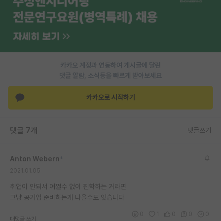
PI 전용 게시판
인문사회 계열 게시판
특수/전문대학원 게시판
카카오 계정과 연동하여 게시글에 달린
반도체/AI 게시판
댓글 알람, 소식등을 빠르게 받아보세요
장학금/장학생 게시판
카카오로 시작하기
학술 정보 게시판
댓글 7개
댓글쓰기
홍보 게시판
커리어
Anton Webern
*
2021.01.05
유학교육
취업이 안되서 어쩔수 없이 진학하는 거라면
이벤트
그냥 공기업 준비하는게 나을수도 잇습니다
반도체 아카데미
0
1
0
0
0
대댓글 쓰기