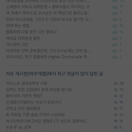
대학원생들 교수에게 가스라이팅 당한 것은 이해가 갑니다. 안타깝네요.
120
소재분야 석박사 대학원생 + 물박사들이 착각하는 거
77
왜 후배가 못하는걸 교수님은 내 책임으로 돌리는걸까요?
7
SSH 박사과정을 그만두고 지방대 박사로 옮기면 교수의 꿈은 끝일까요?
9
편애 하는 방법
16
랩홈피에 다들 본인 사진 올리냐
13
역대급 대학원생 빌런
2
석사생의 고민
2
타대학원 컨텍 준비중인데, 지도교수님께는 언제 말씀드려야 할까요?
2
우리나라도 학구 열풍보면 Higher Doctorate 학위가 필요하다고 봅니다.
2
자유 게시판(아무개랩)에서 최근 댓글이 많이 달린 글
카이스트 경영공학부 서류
28
입학도 안한 신입생이 원래 관심을 받나요
14
물박사의 기준이 뭐임?
22
신생랩가지말라는 이유가 있었구나
16
장학금 모은 랩비통장
21
AI 학회들 거품 슬슬 지적이 나오네요
27
박사진학하기에 2억은 괜찮은 (?) 정도의 경제력인가요
16
논문 IF vs JCR
5