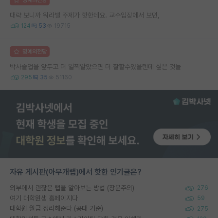
대략 보니까 워라밸 주제가 핫한데요. 교수입장에서 보면,
124
53
19715
명예의전당
박사졸업을 앞두고 더 일찍알았으면 더 잘할수있을텐데 싶은 것들
295
35
51160
자유 게시판(아무개랩)에서 핫한 인기글은?
외부에서 괜찮은 랩을 알아보는 방법 (장문주의)
276
여기 대학원생 홈페이지다
59
대학원 월급 정리해준다 (공대 기준)
275