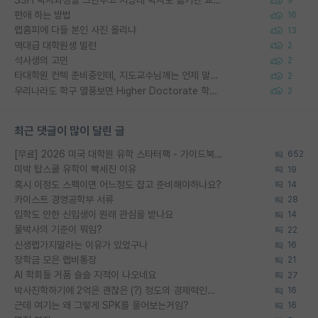
9
편애 하는 방법
16
랩홈피에 다들 본인 사진 올리냐
13
역대급 대학원생 빌런
2
석사생의 고민
2
타대학원 컨텍 준비중인데, 지도교수님께는 언제 말씀드려야 할까요?
2
우리나라도 학구 열풍보면 Higher Doctorate 학위가 필요하다고 봅니다.
2
최근 댓글이 많이 달린 글
[무료] 2026 미국 대학원 유학 스타터팩 - 가이드북 & 합격자 컨택메일 템플릿
652
미박 탑스쿨 유학이 빡세진 이유
19
혹시 이정도 스펙이면 어느정도 잡고 준비해야하나요?
14
카이스트 경영공학부 서류
28
입학도 안한 신입생이 원래 관심을 받나요
14
물박사의 기준이 뭐임?
22
신생랩가지말라는 이유가 있었구나
16
장학금 모은 랩비통장
21
AI 학회들 거품 슬슬 지적이 나오네요
27
박사진학하기에 2억은 괜찮은 (?) 정도의 경제력인가요
16
근데 여기는 왜 그렇게 SPK를 물어보는거임?
16