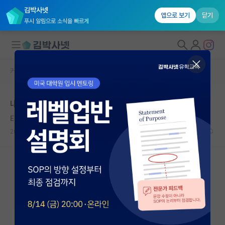
김박사넷
앱으로 보기
닫기
푸시 알림으로 소식을 빠르게
커뮤니티 홈
자유 게시판(아무개랩)
대학원생 모집
내년 서울대,카이스트 지원 컨택
국내대학원 정보
Edwin Powell Hubble
*
연구실&오픈랩
2021.01.04
1
4396
커뮤니티
커뮤니티 홈
전체글보기
베스트 게시판
IF 명예의전당