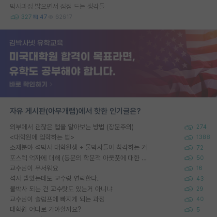
박사과정 밟으면서 점점 드는 생각들
327
47
62617
자유 게시판(아무개랩)에서 핫한 인기글은?
외부에서 괜찮은 랩을 알아보는 방법 (장문주의)
274
<대학원에 입학하는 법>
1388
소재분야 석박사 대학원생 + 물박사들이 착각하는 거
72
포스텍 억까에 대해 (동문의 학문적 아웃풋에 대한 반박)
50
교수님이 무서워요
16
석사 받았는데도 교수랑 연락한다.
43
물박사 되는 건 교수탓도 있는거 아니냐
29
교수님이 슬럼프에 빠지게 되는 과정
40
대학원 어디로 가야할까요?
5