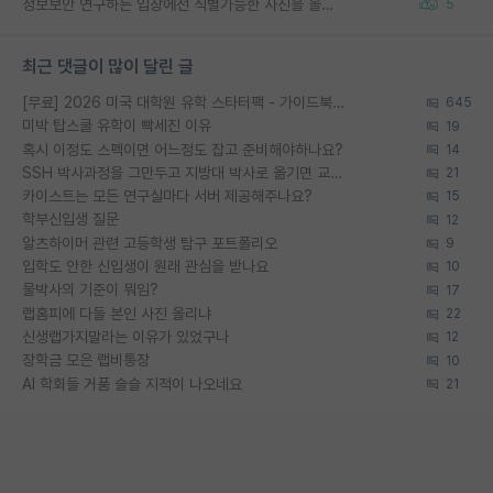
정보보안 연구하는 입장에선 식별가능한 사진을 올리는건 비추이긴함
5
최근 댓글이 많이 달린 글
[무료] 2026 미국 대학원 유학 스타터팩 - 가이드북 & 합격자 컨택메일 템플릿
645
미박 탑스쿨 유학이 빡세진 이유
19
혹시 이정도 스펙이면 어느정도 잡고 준비해야하나요?
14
SSH 박사과정을 그만두고 지방대 박사로 옮기면 교수의 꿈은 끝일까요?
21
카이스트는 모든 연구실마다 서버 제공해주나요?
15
학부신입생 질문
12
알츠하이머 관련 고등학생 탐구 포트폴리오
9
입학도 안한 신입생이 원래 관심을 받나요
10
물박사의 기준이 뭐임?
17
랩홈피에 다들 본인 사진 올리냐
22
신생랩가지말라는 이유가 있었구나
12
장학금 모은 랩비통장
10
AI 학회들 거품 슬슬 지적이 나오네요
21