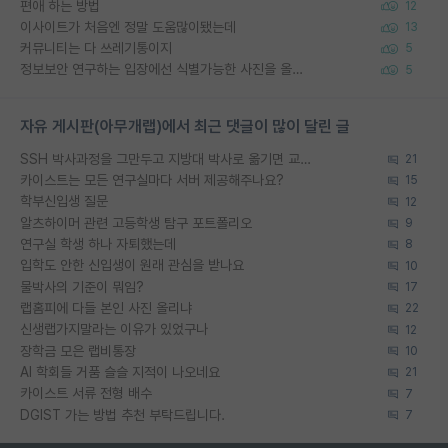
편애 하는 방법
12
이사이트가 처음엔 정말 도움많이됐는데
13
커뮤니티는 다 쓰레기통이지
5
정보보안 연구하는 입장에선 식별가능한 사진을 올리는건 비추이긴함
5
자유 게시판(아무개랩)에서 최근 댓글이 많이 달린 글
SSH 박사과정을 그만두고 지방대 박사로 옮기면 교수의 꿈은 끝일까요?
21
카이스트는 모든 연구실마다 서버 제공해주나요?
15
학부신입생 질문
12
알츠하이머 관련 고등학생 탐구 포트폴리오
9
연구실 학생 하나 자퇴했는데
8
입학도 안한 신입생이 원래 관심을 받나요
10
물박사의 기준이 뭐임?
17
랩홈피에 다들 본인 사진 올리냐
22
신생랩가지말라는 이유가 있었구나
12
장학금 모은 랩비통장
10
AI 학회들 거품 슬슬 지적이 나오네요
21
카이스트 서류 전형 배수
7
DGIST 가는 방법 추천 부탁드립니다.
7