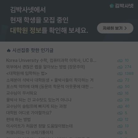
🔥 시선집중 핫한 인기글
Korea University 수학, 컴퓨터과학 이학사, UC Berkeley 산업공학 대학원 공학박사가 되는 것은 쉽지 않겠죠?
10
외부에서 괜찮은 랩을 알아보는 방법 (장문주의)
274
<대학원에 입학하는 법>
1388
소재분야 석박사 대학원생 + 물박사들이 착각하는 거
72
포스텍 억까에 대해 (동문의 학문적 아웃풋에 대한 반박)
50
교수님이 무서워요
16
물박사 되는 건 교수탓도 있는거 아니냐
29
교수님이 슬럼프에 빠지게 되는 과정
40
대학원 어디로 가야할까요?
5
편애 하는 방법
12
이사이트가 처음엔 정말 도움많이됐는데
13
커뮤니티는 다 쓰레기통이지
5