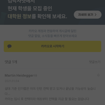
PI 전용 게시판
인문사회 계열 게시판
특수/전문대학원 게시판
카카오 계정과 연동하여 게시글에 달린
반도체/AI 게시판
댓글 알람, 소식등을 빠르게 받아보세요
장학금/장학생 게시판
카카오로 시작하기
학술 정보 게시판
댓글 1개
댓글쓰기
홍보 게시판
커리어
Martin Heidegger
2021.01.04
유학교육
설대 기준 인기랩은 이미 인턴 컨택 받고 있거나 끝났을 가능성이 높습니
이벤트
다...
카이는 입시 후 컨택이라 애초부터 컨택을 지금 할 필요는 없습니다
반도체 아카데미