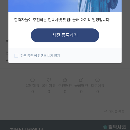
자유 게시판(아무개랩)
합격자들이 추천하는 김박사넷 밋업: 올해 마지막 일정입니다
미국 유학 게시판
미국 대학원 합격 후기 게시판
사전 등록하기
포스텍 처음 서류에서 컨택여부가 영향이 큰가요?
대학원생 모집 게시판
입학처에서 일단 학점 등으로 거르고 시작하는 걸로 알고 있는데 거기에서
하루 동안 이 컨텐츠 보지 않기
대학원 합격 후기 게시판
교수님과의 컨택내용도 반영이 되는 건가요?
연구실(PI) 홍보 게시판
석박사 채용 정보 게시판
응원해요
공감해요
추천해요
궁금해요
별로에요
0
0
0
0
0
임용 정보 게시판
학부 인턴 게시판
게시글 공유
취업 게시판
임용 후기 게시판