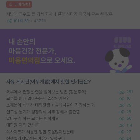
명예의전당
지방대 교수도 못 되서 회사나 갈까 하다가 미국서 교수 된 경우
101
20
43776
자유 게시판(아무개랩)에서 핫한 인기글은?
외부에서 괜찮은 랩을 알아보는 방법 (장문주의)
281
교수들 원래 말바꾸는게 일상인가요?
16
소재분야 석박사 대학원생 + 물박사들이 착각하는 거
79
연구실 동기가 경쟁의식 너무 강해서 불편함
26
말바꾸기 하는 교수는 피하세요
56
대학원 자퇴 2년 후
114
이사이트가 처음엔 정말 도움많이됐는데
27
신생랩가지말라는 이유가 있었구나
24