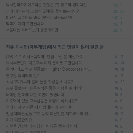
박사진학하기에 2억은 괜찮은 (?) 정도의 경제력인가요
9
근데 여기는 왜 그렇게 SPK를 물어보는거임?
28
K 전전 교수님들 랩실 어떤지 질문드려요!
5
막학기 자퇴 고민됩니다
3
서울대는 하버드보다 명문이지만
9
자유 게시판(아무개랩)에서 최근 댓글이 많이 달린 글
[카이스트 AI시스템학과] 면접 보신 분 계신가요...
11
박사수료인데 지도교수 이직 문제로 고민입니다.
10
우리나라도 학구 열풍보면 Higher Doctorate 학위가 필요하다고 봅니다.
16
연구실 후배와의 관계
11
석사 1학기부터 원래 논문 작성을 하나요?
23
공부 못했는데 논문실적은 좋은 사람을 싫어함?
6
대학원 진학에 대한 고민이 있습니다.
6
지도력이 없는 교수님들은 어떻게 하시나요?
8
선배가 자꾸 논문 저자 탐내는 것 같습니다
6
랩실 대학원생들 모두 능력 미달인건 지도교수의 영향 아닌가?
11
제가 예민한가요
9
지원을 권장한다는 답변 후 다른 랩실에 연락
6
이런 교수님은 어떤가요?
11