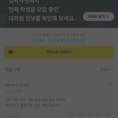
PI 전용 게시판
인문사회 계열 게시판
특수/전문대학원 게시판
카카오 계정과 연동하여 게시글에 달린
반도체/AI 게시판
댓글 알람, 소식등을 빠르게 받아보세요
장학금/장학생 게시판
카카오로 시작하기
학술 정보 게시판
댓글 5개
댓글쓰기
홍보 게시판
커리어
Edvard Grieg
*
2020.12.26
유학교육
서류 때는 교수 개입 별로 없는걸로 아는데
이벤트
만약 제가 틀렸다면 정정 부탁드립니다
반도체 아카데미
0
0
0
0
0
대댓글 쓰기