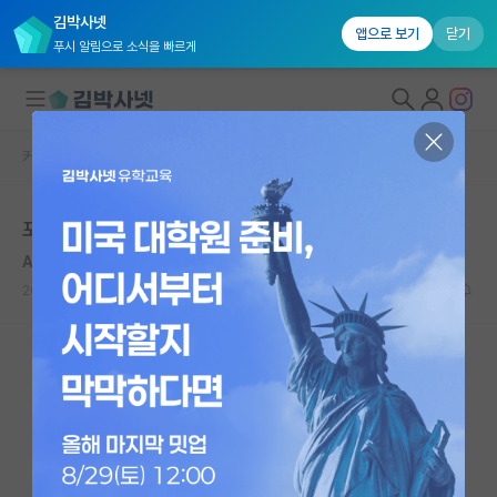
김박사넷
앱으로 보기
닫기
푸시 알림으로 소식을 빠르게
커뮤니티 홈
자유 게시판(아무개랩)
대학원생 모집
포스텍 컨택과 서류
국내대학원 정보
Arthur Kornberg
연구실&오픈랩
2020.12.26
5
6242
커뮤니티
커뮤니티 홈
전체글보기
베스트 게시판
IF 명예의전당