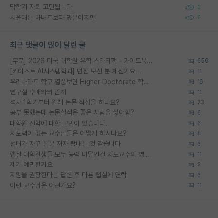
막학기 자퇴 고민됩니다
3
서울대는 하버드보다 명문이지만
9
최근 댓글이 많이 달린 글
[무료] 2026 미국 대학원 유학 스타터팩 - 가이드북 & 합격자 컨택메일 템플릿
656
[카이스트 AI시스템학과] 면접 보신 분 계신가요...
11
우리나라도 학구 열풍보면 Higher Doctorate 학위가 필요하다고 봅니다.
16
연구실 후배와의 관계
11
석사 1학기부터 원래 논문 작성을 하나요?
23
공부 못했는데 논문실적은 좋은 사람을 싫어함?
6
대학원 진학에 대한 고민이 있습니다.
6
지도력이 없는 교수님들은 어떻게 하시나요?
8
선배가 자꾸 논문 저자 탐내는 것 같습니다
6
랩실 대학원생들 모두 능력 미달인건 지도교수의 영향 아닌가?
11
제가 예민한가요
9
지원을 권장한다는 답변 후 다른 랩실에 연락
6
이런 교수님은 어떤가요?
11