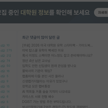
최근 댓글이 많이 달린 글
[무료] 2026 미국 대학원 유학 스타터팩 - 가이드북 & 합격자 컨택메일 템플릿
10
미박 탑스쿨 유학이 빡세진 이유
275
혹시 이정도 스펙이면 어느정도 잡고 준비해야하나요?
212
정년 4년 남은 교수님
74
입학도 안한 신입생이 원래 관심을 받나요
50
물박사의 기준이 뭐임?
16
랩홈피에 다들 본인 사진 올리냐
5
신생랩가지말라는 이유가 있었구나
9
장학금 모은 랩비통장
15
AI 학회들 거품 슬슬 지적이 나오네요
14
카이스트 서류 전형 배수
6
DGIST 가는 방법 추천 부탁드립니다.
5
박사진학하기에 2억은 괜찮은 (?) 정도의 경제력인가요
3