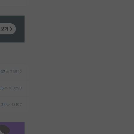
37
76542
06
100298
34
43107