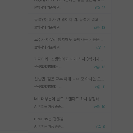
물박사의 기준이 뭐임?
12
능력없는박사 란 말이지 뭐. 능력이 뭐고 능력이 있다는게 뭔지는 사람마다 기준이 다르니까 얘기해봐야 서로 자기 기준만 얘기해서 논쟁이 끝이 안나고. 주위에서 능력있고 야심있는 신입생이 교수가 유의미한 피드백을 아예 안주면서 제대로된 과제에 참여해볼 기회도 제공하지 않고 잡일 뺑뺑이만 돌려서 맨날 단순작업만 하면서 밤새다가 눈빛이 점점 죽어가는걸 본 사람은 물박사는 교수탓이라고 하고, 교수는 이것저것 알려도 주고 기회도 주고 사수 동기 붙여주면서 어떻게든 끌고가려고 하는데 본인이 매일 뺀질거리면서 출근 하는둥마는둥 하다가 기껏 와서도 폰이나 쳐다보다가 실험 망치고 저녁약속있어서 먼저 가볼게요~ 하는걸 본 사람은 물박사는 본인탓이라고 함.
물박사의 기준이 뭐임?
13
교수가 아무리 방치해도 물박사는 지능문제고 본인 의지 문제임. 만물 교수탓 하는 애들이 이상한거임.
물박사의 기준이 뭐임?
7
가지마라. 신생랩이고 내가 석사 3학기차인데 최고참인데 나도 아무것도 모르는데 교수가 후배들 왜 논문 교육 안시키냐. 논문 왜 안 써오냐 닦달한다
신생랩가지말라는 이유가 있었구나
13
신생랩+젊은 교수 이게 ㄹㅇ 모 아니면 도인듯.
신생랩가지말라는 이유가 있었구나
11
ML 대부분이 골드 스탠다드 하나 상정해놓고 (벤치마크 데이터셋이 여러 개면 여러 개 상정) 그거 얼마나 잘 맞추나 싸움임 가끔 번뜩이는 설계 철학을 보여주는 논문들도 있지만 대부분 그거 성적 얼마나 더 올리느라에 혈안이 되어 있는 측면이 잇음
AI 학회들 거품 슬슬 지적이 나오네요
10
neurips는 괜찮음
AI 학회들 거품 슬슬 지적이 나오네요
9