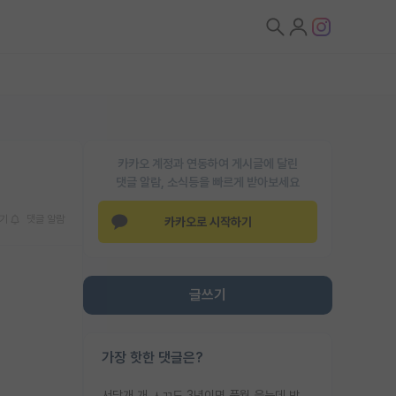
카카오 계정과 연동하여 게시글에 달린
댓글 알람, 소식등을 빠르게 받아보세요
기
댓글 알람
카카오로 시작하기
글쓰기
가장 핫한 댓글은?
서당개 개 ㅅㄲ도 3년이면 풍월 읊는데 박사 5년 이상 대리고 있으면서 물된건 교수 탓 맞는ㄱ게 거기가 서당이 아니란 소리임