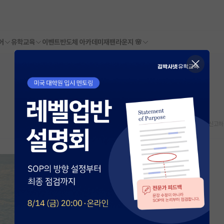
어
유학교육
이벤트
반도체 아카데미
재팬라운지 🌸
스크랩
신고하