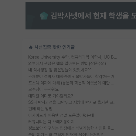
🔥 시선집중 핫한 인기글
Korea University 수학, 컴퓨터과학 이학사, UC Berkeley 산업공학 대학원 공학박사가 되는 것은 쉽지 않겠죠?
외부에서 괜찮은 랩을 알아보는 방법 (장문주의)
내 석사생활 참 많은일들이 있엇네요^^
소재분야 석박사 대학원생 + 물박사들이 착각하는 거
포스텍 억까에 대해 (동문의 학문적 아웃풋에 대한 반박)
교수님이 무서워요
대학원 어디로 가야할까요?
SSH 박사과정을 그만두고 지방대 박사로 옮기면 교수의 꿈은 끝일까요?
편애 하는 방법
이사이트가 처음엔 정말 도움많이됐는데
커뮤니티는 다 쓰레기통이지
정보보안 연구하는 입장에선 식별가능한 사진을 올리는건 비추이긴함
근데 여기는 왜 그렇게 SPK를 물어보는거임?