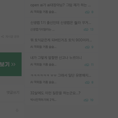
open ai가 ai대장아님? 그럼 쟤가 하는 말이 다 맞겠네
AI 학회들 거품 슬슬 지적이 나오네요
8
신생랩 1기 출신인데 신생랩은 줠라 무거운 바벨 같은거임. 들면 대박인데 못들면 깔려 죽음. 아무도 알려주지 않는 환경에서 자생해야하지만, 일단 살아남았다면 그 어떤 사람보다 악착같고 생존력 높은 사람으로 거듭날 수 있음
신생랩가지말라는 이유가 있었구나
13
게시글 공유
뭐 토익같은게 되버린거죠 토익 900이라고 영어잘하는건 아닙니다만 잘하는사람은 다 900을 넘는 그런
AI 학회들 거품 슬슬 지적이 나오네요
9
내가 그렇게 말할땐 신고나 누르더니
AI 학회들 거품 슬슬 지적이 나오네요
11
ㅋㅋㅋㅋㅋㅋ ㅠㅠ 그래서 일단 유명해지는게 중요한거같습니다
AI 학회들 거품 슬슬 지적이 나오네요
8
댓글쓰기
32살에도 이런 질문을 하는군요...?
박사진학하기에 2억은 괜찮은 (?) 정도의 경제력인가요
19