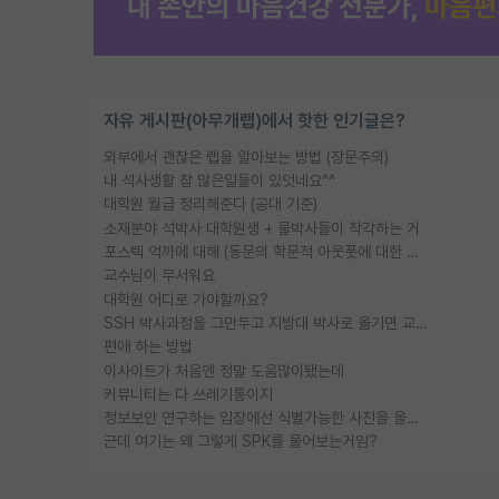
자유 게시판(아무개랩)에서 핫한 인기글은?
외부에서 괜찮은 랩을 알아보는 방법 (장문주의)
내 석사생활 참 많은일들이 있엇네요^^
대학원 월급 정리해준다 (공대 기준)
소재분야 석박사 대학원생 + 물박사들이 착각하는 거
포스텍 억까에 대해 (동문의 학문적 아웃풋에 대한 반박)
교수님이 무서워요
대학원 어디로 가야할까요?
SSH 박사과정을 그만두고 지방대 박사로 옮기면 교수의 꿈은 끝일까요?
편애 하는 방법
이사이트가 처음엔 정말 도움많이됐는데
커뮤니티는 다 쓰레기통이지
정보보안 연구하는 입장에선 식별가능한 사진을 올리는건 비추이긴함
근데 여기는 왜 그렇게 SPK를 물어보는거임?