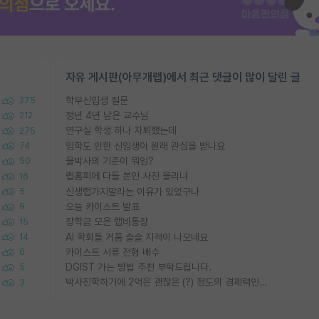
자유 게시판(아무개랩)에서 최근 댓글이 많이 달린 글
학부신입생 질문
275
정년 4년 남은 교수님
212
연구실 학생 하나 자퇴했는데
275
입학도 안한 신입생이 원래 관심을 받나요
74
물박사의 기준이 뭐임?
50
랩홈피에 다들 본인 사진 올리냐
16
신생랩가지말라는 이유가 있었구나
5
오늘 카이스트 발표
9
장학금 모은 랩비통장
15
AI 학회들 거품 슬슬 지적이 나오네요
14
카이스트 서류 전형 배수
6
DGIST 가는 방법 추천 부탁드립니다.
5
박사진학하기에 2억은 괜찮은 (?) 정도의 경제력인가요
3