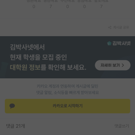
응원해요
공감해요
추천해요
궁금해요
별로에요
0
7
0
0
7
PI 전용 게시판
인문사회 계열 게시판
게시글 공유
특수/전문대학원 게시판
반도체/AI 게시판
장학금/장학생 게시판
학술 정보 게시판
홍보 게시판
카카오 계정과 연동하여 게시글에 달린
댓글 알람, 소식등을 빠르게 받아보세요
커리어
유학교육
카카오로 시작하기
이벤트
댓글 21개
댓글쓰기
반도체 아카데미