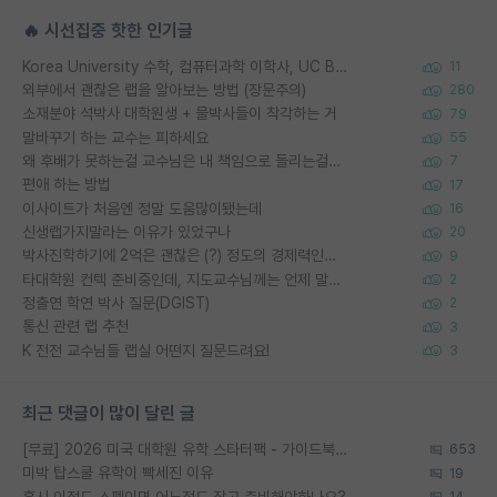
🔥 시선집중 핫한 인기글
Korea University 수학, 컴퓨터과학 이학사, UC Berkeley 산업공학 대학원 공학박사가 되는 것은 쉽지 않겠죠?
11
외부에서 괜찮은 랩을 알아보는 방법 (장문주의)
280
소재분야 석박사 대학원생 + 물박사들이 착각하는 거
79
말바꾸기 하는 교수는 피하세요
55
왜 후배가 못하는걸 교수님은 내 책임으로 돌리는걸까요?
7
편애 하는 방법
17
이사이트가 처음엔 정말 도움많이됐는데
16
신생랩가지말라는 이유가 있었구나
20
박사진학하기에 2억은 괜찮은 (?) 정도의 경제력인가요
9
타대학원 컨텍 준비중인데, 지도교수님께는 언제 말씀드려야 할까요?
2
정출연 학연 박사 질문(DGIST)
2
통신 관련 랩 추천
3
K 전전 교수님들 랩실 어떤지 질문드려요!
3
최근 댓글이 많이 달린 글
[무료] 2026 미국 대학원 유학 스타터팩 - 가이드북 & 합격자 컨택메일 템플릿
653
미박 탑스쿨 유학이 빡세진 이유
19
혹시 이정도 스펙이면 어느정도 잡고 준비해야하나요?
14