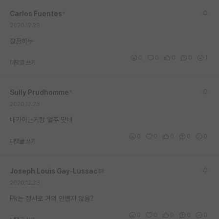
재팬라운지 🌸
Carlos Fuentes
*
2020.12.23
깔끔하누
0
0
0
0
1
대댓글 쓰기
Sully Prudhomme
*
2020.12.23
내가아는거랑 얼추 맞네
0
0
0
0
0
대댓글 쓰기
Joseph Louis Gay-Lussac
2020.12.23
Pk는 정시로 거의 안뽑지 않음?
0
0
0
0
0