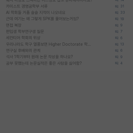
카이스트 경영공학부 서류
31
AI 학회들 거품 슬슬 지적이 나오네요
33
근데 여기는 왜 그렇게 SPK를 물어보는거임?
19
면접 복장
9
편입생 학부연구생 질문
7
세컨티어 학회의 위상
6
우리나라도 학구 열풍보면 Higher Doctorate 학위가 필요하다고 봅니다.
13
연구실 후배와의 관계
6
석사 1학기부터 원래 논문 작성을 하나요?
9
공부 못했는데 논문실적은 좋은 사람을 싫어함?
4