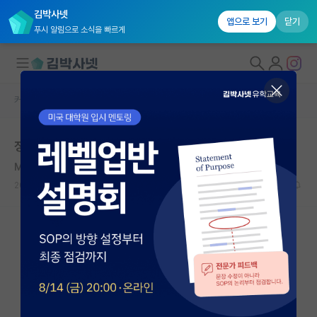
김박사넷
앱으로 보기
닫기
푸시 알림으로 소식을 빠르게
커뮤니티 홈
자유 게시판(아무개랩)
대학원생 모집
정시러의 정시입결 아는만큼
국내대학원 정보
Manne Siegbahn
*
연구실&오픈랩
2020.12.23
21
8584
커뮤니티
커뮤니티 홈
전체글보기
베스트 게시판
IF 명예의전당