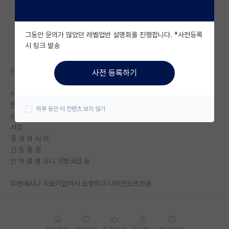
자유 게시판(아무개랩)
그동안 문의가 많았던 레벨업반 설명회를 진행합니다. *사전등록
미국 유학 게시판
시 링크 발송
미국 대학원 합격 후기 게시판
이과 정시기준 ㄹㅇㅍㅌ임
사전 등록하기
대학원생 모집 게시판
서
대학원 합격 후기 게시판
연 고 카이
하루 동안 이 컨텐츠 보지 않기
성 한양
연구실(PI) 홍보 게시판
서강
중 경 외 시 이
석박사 채용 정보 게시판
건 동 홍 경
인 아 광 명 유니 지방국립 등
임용 정보 게시판
학부 인턴 게시판
주변예시나 자료가없어서 포항하고 나머진모르겟음
취업 게시판
임용 후기 게시판