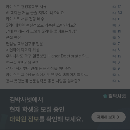
카이스트 경영공학부 서류
31
AI 학회들 거품 슬슬 지적이 나오네요
33
카이스트 서류 전형 배수
11
SPK 대학원 현실적으로 가능한 스펙인가요?
6
근데 여기는 왜 그렇게 SPK를 물어보는거임?
19
면접 복장
9
편입생 학부연구생 질문
7
세컨티어 학회의 위상
6
우리나라도 학구 열풍보면 Higher Doctorate 학위가 필요하다고 봅니다.
13
연구실 후배와의 관계
6
석사 1학기부터 원래 논문 작성을 하나요?
9
카이스트 교수님들 중에서도 연구실 홈페이지를 마련 안 하신 분들이 계시던데
4
공부 못했는데 논문실적은 좋은 사람을 싫어함?
4