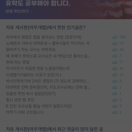
자유 게시판(아무개랩)에서 핫한 인기글은?
외부에서 괜찮은 랩을 알아보는 방법 (장문주의)
280
소재분야 석박사 대학원생 + 물박사들이 착각하는 거
79
말바꾸기 하는 교수는 피하세요
55
왜 후배가 못하는걸 교수님은 내 책임으로 돌리는걸까요?
7
편애 하는 방법
17
이사이트가 처음엔 정말 도움많이됐는데
16
신생랩가지말라는 이유가 있었구나
20
박사진학하기에 2억은 괜찮은 (?) 정도의 경제력인가요
9
타대학원 컨텍 준비중인데, 지도교수님께는 언제 말씀드려야 할까요?
2
정출연 학연 박사 질문(DGIST)
2
통신 관련 랩 추천
3
K 전전 교수님들 랩실 어떤지 질문드려요!
3
막학기 자퇴 고민됩니다
2
자유 게시판(아무개랩)에서 최근 댓글이 많이 달린 글