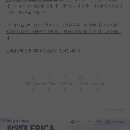
다.) 제 성적에서 보완할 점과 어느 대학원 까지 진학이 가능할지 가능성에
PI 전용 게시판
대해서 여쭤보고 싶습니다.
인문사회 계열 게시판
한 가지 또 연대 랩실에 들어가서 그 많은 등록금과 생활비를 학교지원과
랩실에서 나오는 임금으로 감당할 수 있을지에 대해서도 여쭤 보고 싶습니
특수/전문대학원 게시판
다..
반도체/AI 게시판
선배님들의 답변 기다리겠습니다. 감사합니다 :)
장학금/장학생 게시판
학술 정보 게시판
홍보 게시판
응원해요
공감해요
추천해요
궁금해요
별로에요
0
0
0
0
0
커리어
유학교육
게시글 공유
이벤트
반도체 아카데미