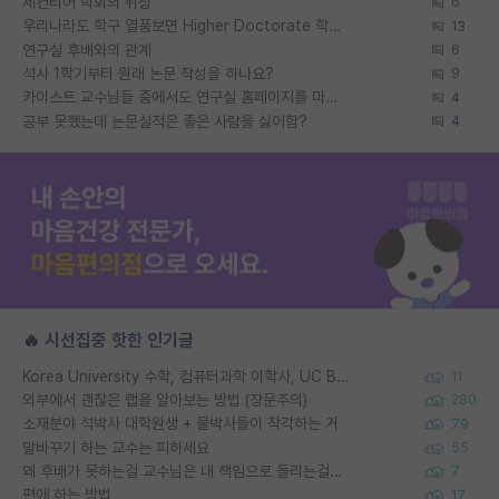
세컨티어 학회의 위상
6
우리나라도 학구 열풍보면 Higher Doctorate 학위가 필요하다고 봅니다.
13
연구실 후배와의 관계
6
석사 1학기부터 원래 논문 작성을 하나요?
9
카이스트 교수님들 중에서도 연구실 홈페이지를 마련 안 하신 분들이 계시던데
4
공부 못했는데 논문실적은 좋은 사람을 싫어함?
4
🔥 시선집중 핫한 인기글
Korea University 수학, 컴퓨터과학 이학사, UC Berkeley 산업공학 대학원 공학박사가 되는 것은 쉽지 않겠죠?
11
외부에서 괜찮은 랩을 알아보는 방법 (장문주의)
280
소재분야 석박사 대학원생 + 물박사들이 착각하는 거
79
말바꾸기 하는 교수는 피하세요
55
왜 후배가 못하는걸 교수님은 내 책임으로 돌리는걸까요?
7
편애 하는 방법
17