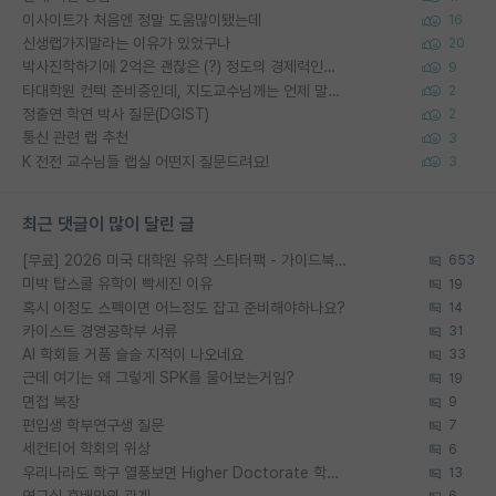
이사이트가 처음엔 정말 도움많이됐는데
16
신생랩가지말라는 이유가 있었구나
20
박사진학하기에 2억은 괜찮은 (?) 정도의 경제력인가요
9
타대학원 컨텍 준비중인데, 지도교수님께는 언제 말씀드려야 할까요?
2
정출연 학연 박사 질문(DGIST)
2
통신 관련 랩 추천
3
K 전전 교수님들 랩실 어떤지 질문드려요!
3
최근 댓글이 많이 달린 글
[무료] 2026 미국 대학원 유학 스타터팩 - 가이드북 & 합격자 컨택메일 템플릿
653
미박 탑스쿨 유학이 빡세진 이유
19
혹시 이정도 스펙이면 어느정도 잡고 준비해야하나요?
14
카이스트 경영공학부 서류
31
AI 학회들 거품 슬슬 지적이 나오네요
33
근데 여기는 왜 그렇게 SPK를 물어보는거임?
19
면접 복장
9
편입생 학부연구생 질문
7
세컨티어 학회의 위상
6
우리나라도 학구 열풍보면 Higher Doctorate 학위가 필요하다고 봅니다.
13