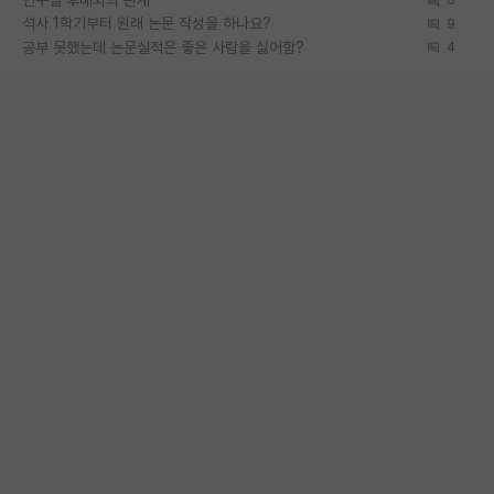
연구실 후배와의 관계
6
석사 1학기부터 원래 논문 작성을 하나요?
9
공부 못했는데 논문실적은 좋은 사람을 싫어함?
4