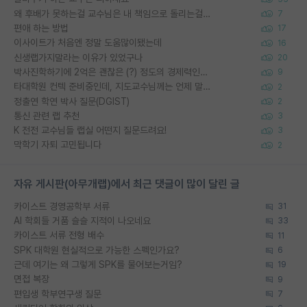
왜 후배가 못하는걸 교수님은 내 책임으로 돌리는걸까요?
7
편애 하는 방법
17
이사이트가 처음엔 정말 도움많이됐는데
16
신생랩가지말라는 이유가 있었구나
20
박사진학하기에 2억은 괜찮은 (?) 정도의 경제력인가요
9
타대학원 컨텍 준비중인데, 지도교수님께는 언제 말씀드려야 할까요?
2
정출연 학연 박사 질문(DGIST)
2
통신 관련 랩 추천
3
K 전전 교수님들 랩실 어떤지 질문드려요!
3
막학기 자퇴 고민됩니다
2
자유 게시판(아무개랩)에서 최근 댓글이 많이 달린 글
카이스트 경영공학부 서류
31
AI 학회들 거품 슬슬 지적이 나오네요
33
카이스트 서류 전형 배수
11
SPK 대학원 현실적으로 가능한 스펙인가요?
6
근데 여기는 왜 그렇게 SPK를 물어보는거임?
19
면접 복장
9
편입생 학부연구생 질문
7