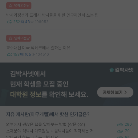
명예의전당
박사과정생과 프레시 박사들을 위한 연구제안서 쓰는 팁
252
43
106052
명예의전당
교수대신 미국 빅테크에서 일하는 이유
153
105
104510
자유 게시판(아무개랩)에서 핫한 인기글은?
외부에서 괜찮은 랩을 알아보는 방법 (장문주의)
280
소재분야 석박사 대학원생 + 물박사들이 착각하는 거
79
말바꾸기 하는 교수는 피하세요
55