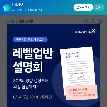
김박사넷
앱으로 보기
닫기
푸시 알림으로 소식을 빠르게
커뮤니티 홈
자유 게시판(아무개랩)
대학원생 모집
전자과 대학원 진학관련 선배님들의 조언을 구합니다.
국내대학원 정보
Jules Bordet
연구실&오픈랩
2019.08.27
13
6892
커뮤니티
커뮤니티 홈
전체글보기
베스트 게시판
IF 명예의전당