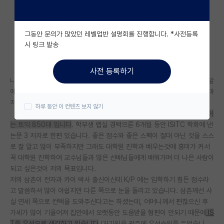
자유 게시판(아무개랩)
그동안 문의가 많았던 레벨업반 설명회를 진행합니다. *사전등록
미국 유학 게시판
시 링크 발송
미국 대학원 합격 후기 게시판
안녕하세요. 저는 내년이면 대학원 석박통합과정으로 원서를 넣을 예정입
사전 등록하기
대학원생 모집 게시판
니다. 현재 뉴질랜드에서 알바와 어학연수를 병행하고 있는데 대학원이 코앞
에 다가왔다는 생각을 하니 이만 저만한 고민들이 산더미처럼 부풀어 기우마
대학원 합격 후기 게시판
저 생기고 있습니다.
하루 동안 이 컨텐츠 보지 않기
우선 저는
지거국 전자과에 3학년 2학기 총점 3.8/4.5, 전공 4.15에 영어
연구실(PI) 홍보 게시판
는 토익 850대 입니다
. 학부생 랩실 경력으론 6개월 동안 ISITC 학회에 낸
논문 3 저자로 한편 있습니다. 좋은 점수와 좋은 스펙이 절대 아닌 것을 스스
석박사 채용 정보 게시판
로 잘 알고 많이 부족하지만 그래도 대학원 진학과 배우는것에 흥미가 커서
꼭 대학원 진학하여 교수님들과 많은 선배님들에게 배워가며 더 나은 사람이
임용 정보 게시판
되고 싶은것이 저의 목표입니다.
학부 인턴 게시판
저의 삼촌이 전자과 카이 박사 출신이신데 K/P 에는 입학하기 힘든 점수라
고 말씀하셔 많이 아쉽지만 다른 쪽으로 눈을 돌리고 있습니다. 삼촌께선 사
취업 게시판
실 연세 쪽으로 컨택을 도와주신다고는 하셨는데, 어머니께서 편찮으신 후
가세가 많이 기울어져 집안에서 오랫동안 도움받을 형편이 안되기 때문에
IS
임용 후기 게시판
T
를 우선으로 생각하고 있습니다
.(과기원은 광주에 우선순위를 두었습니