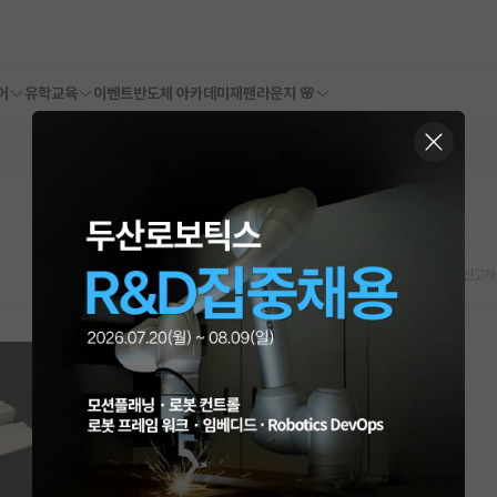
어
유학교육
이벤트
반도체 아카데미
재팬라운지 🌸
스크랩
신고하