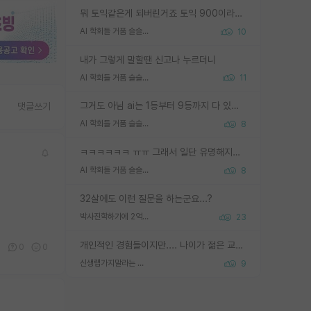
뭐 토익같은게 되버린거죠 토익 900이라고 영어잘하는건 아닙니다만 잘하는사람은 다 900을 넘는 그런
AI 학회들 거품 슬슬 지적이 나오네요
10
내가 그렇게 말할땐 신고나 누르더니
AI 학회들 거품 슬슬 지적이 나오네요
11
그거도 아님 ai는 1등부터 9등까지 다 있음 그거도 없는 사람은 뭐냐 교수가 그냥 못하게 한거 1등급도 교수가 막으면 안됨
댓글쓰기
AI 학회들 거품 슬슬 지적이 나오네요
8
ㅋㅋㅋㅋㅋㅋ ㅠㅠ 그래서 일단 유명해지는게 중요한거같습니다
AI 학회들 거품 슬슬 지적이 나오네요
8
32살에도 이런 질문을 하는군요...?
박사진학하기에 2억은 괜찮은 (?) 정도의 경제력인가요
23
개인적인 경험들이지만.... 나이가 젊은 교수일수록 꼰대라는 가면을 쓴 채로 무례함을 행동하는 경우가 거의 90% 정도였음. 나이가 어린데 다른 또래들과 달리 명예, 권력, 재력까지 얻었으니 세상 다 가진 기분이겠지. 오히러 나이 든 교수들이 행동과 말을 더 조심하시더라.
0
0
0
신생랩가지말라는 이유가 있었구나
9