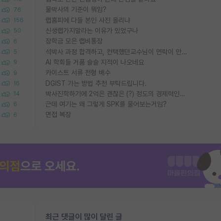
물박사의 기준이 뭐임?
76
랩홈피에 다들 본인 사진 올리냐
156
신생랩가지말라는 이유가 있었구나
50
장학금 모은 랩비통장
6
석박사 과정 합격하고, 컨택했던교수님이 연락이 안됩니다...
5
AI 학회들 거품 슬슬 지적이 나오네요
9
카이스트 서류 전형 배수
9
DGIST 가는 방법 추천 부탁드립니다.
16
박사진학하기에 2억은 괜찮은 (?) 정도의 경제력인가요
14
근데 여기는 왜 그렇게 SPK를 물어보는거임?
6
면접 복장
6
최근 댓글이 많이 달린 글