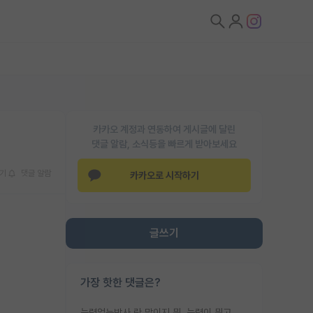
카카오 계정과 연동하여 게시글에 달린
댓글 알람, 소식등을 빠르게 받아보세요
기
댓글 알람
카카오로 시작하기
글쓰기
가장 핫한 댓글은?
능력없는박사 란 말이지 뭐. 능력이 뭐고 능력이 있다는게 뭔지는 사람마다 기준이 다르니까 얘기해봐야 서로 자기 기준만 얘기해서 논쟁이 끝이 안나고. 주위에서 능력있고 야심있는 신입생이 교수가 유의미한 피드백을 아예 안주면서 제대로된 과제에 참여해볼 기회도 제공하지 않고 잡일 뺑뺑이만 돌려서 맨날 단순작업만 하면서 밤새다가 눈빛이 점점 죽어가는걸 본 사람은 물박사는 교수탓이라고 하고, 교수는 이것저것 알려도 주고 기회도 주고 사수 동기 붙여주면서 어떻게든 끌고가려고 하는데 본인이 매일 뺀질거리면서 출근 하는둥마는둥 하다가 기껏 와서도 폰이나 쳐다보다가 실험 망치고 저녁약속있어서 먼저 가볼게요~ 하는걸 본 사람은 물박사는 본인탓이라고 함.