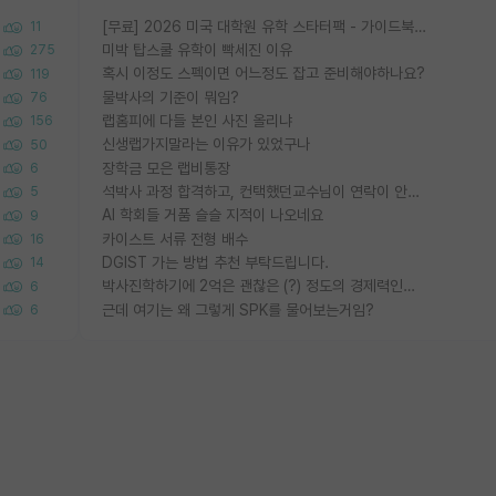
[무료] 2026 미국 대학원 유학 스타터팩 - 가이드북 & 합격자 컨택메일 템플릿
11
미박 탑스쿨 유학이 빡세진 이유
275
혹시 이정도 스펙이면 어느정도 잡고 준비해야하나요?
119
물박사의 기준이 뭐임?
76
랩홈피에 다들 본인 사진 올리냐
156
신생랩가지말라는 이유가 있었구나
50
장학금 모은 랩비통장
6
석박사 과정 합격하고, 컨택했던교수님이 연락이 안됩니다...
5
AI 학회들 거품 슬슬 지적이 나오네요
9
카이스트 서류 전형 배수
16
DGIST 가는 방법 추천 부탁드립니다.
14
박사진학하기에 2억은 괜찮은 (?) 정도의 경제력인가요
6
근데 여기는 왜 그렇게 SPK를 물어보는거임?
6