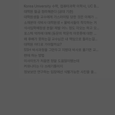
Korea University 수학, 컴퓨터과학 이학사, UC Berkeley 산업공학 대학원 공학박사가 되는 것은 쉽지 않겠죠?
대학원 월급 정리해준다 (공대 기준)
대학원생들 교수에게 가스라이팅 당한 것은 이해가 갑니다. 안타깝네요.
소재분야 석박사 대학원생 + 물박사들이 착각하는 거
석사입학예정생 분들! 제발 어느 정도 각오는 하고 오세요.
포스텍 억까에 대해 (동문의 학문적 아웃풋에 대한 반박)
왜 후배가 못하는걸 교수님은 내 책임으로 돌리는걸까요?
대학원 어디로 가야할까요?
SSH 박사과정을 그만두고 지방대 박사로 옮기면 교수의 꿈은 끝일까요?
편애 하는 방법
이사이트가 처음엔 정말 도움많이됐는데
커뮤니티는 다 쓰레기통이지
정보보안 연구하는 입장에선 식별가능한 사진을 올리는건 비추이긴함