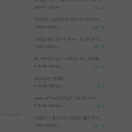
물박사의 기준이 뭐임?
14
가지마라. 신생랩이고 내가 석사 3학기차인데 최고참인데 나도 아무것도 모르는데 교수가 후배들 왜 논문 교육 안시키냐. 논문 왜 안 써오냐 닦달한다
신생랩가지말라는 이유가 있었구나
18
신생랩+젊은 교수 이게 ㄹㅇ 모 아니면 도인듯.
신생랩가지말라는 이유가 있었구나
16
ML 대부분이 골드 스탠다드 하나 상정해놓고 (벤치마크 데이터셋이 여러 개면 여러 개 상정) 그거 얼마나 잘 맞추나 싸움임 가끔 번뜩이는 설계 철학을 보여주는 논문들도 있지만 대부분 그거 성적 얼마나 더 올리느라에 혈안이 되어 있는 측면이 잇음
AI 학회들 거품 슬슬 지적이 나오네요
13
neurips는 괜찮음
AI 학회들 거품 슬슬 지적이 나오네요
9
open ai가 ai대장아님? 그럼 쟤가 하는 말이 다 맞겠네
AI 학회들 거품 슬슬 지적이 나오네요
8
게시글 공유
신생랩 1기 출신인데 신생랩은 줠라 무거운 바벨 같은거임. 들면 대박인데 못들면 깔려 죽음. 아무도 알려주지 않는 환경에서 자생해야하지만, 일단 살아남았다면 그 어떤 사람보다 악착같고 생존력 높은 사람으로 거듭날 수 있음
신생랩가지말라는 이유가 있었구나
19