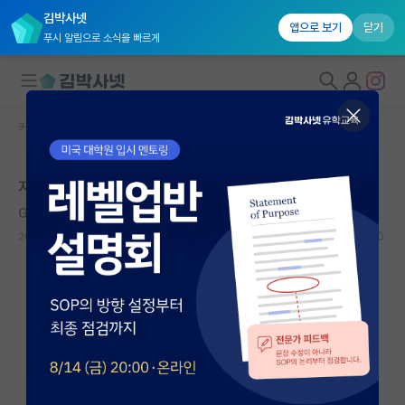
김박사넷
앱으로 보기
닫기
푸시 알림으로 소식을 빠르게
커뮤니티 홈
자유 게시판(아무개랩)
대학원생 모집
지방대생 미래
국내대학원 정보
Giovanni Pierluigi da Palestrina
연구실&오픈랩
2020.12.14
8
11759
커뮤니티
커뮤니티 홈
전체글보기
베스트 게시판
IF 명예의전당