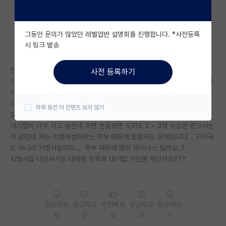
자유 게시판(아무개랩)
그동안 문의가 많았던 레벨업반 설명회를 진행합니다. *사전등록
미국 유학 게시판
시 링크 발송
미국 대학원 합격 후기 게시판
안녕하세요
사전 등록하기
대학원생 모집 게시판
지방사립대 정보보호학과를 마치고 ky 라인 둘 중 한 곳에서 정보보안 석박
사과정을 하고 있습니다
대학원 합격 후기 게시판
지방사립대라는 꼬리표 때문에 박사 후 대기업에 못 들어가는 겅우도 있나
하루 동안 이 컨텐츠 보지 않기
요??
연구실(PI) 홍보 게시판
대기업이 너무 가고 싶은데 주변 분들보면 오퍼도 2 ~ 3개 이상은 받으시는
거 같던데 저는 지방대생이라는 학부 때문에 받을지도 문제입니다... 지거국
석박사 채용 정보 게시판
도 아니라 지방사립이라.... 학부 때문에 많이 마이너스 일까요..?
지방사립 나오셔서도 대학원 진학후 대기업 가신분 계신가요???
임용 정보 게시판
학부 인턴 게시판
취업 게시판
응원해요
공감해요
추천해요
궁금해요
별로에요
0
0
0
0
1
임용 후기 게시판