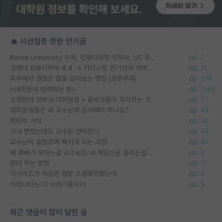
🔥 시선집중 핫한 인기글
Korea University 수학, 컴퓨터과학 이학사, UC Berkeley 산업공학 대학원 공학박사가 되는 것은 쉽지 않겠죠?
7
경북대 컴퓨터학부 4.4 -> 카이스트 전기전자 석박사통합과정 합격
21
외부에서 괜찮은 랩을 알아보는 방법 (장문주의)
274
<대학원에 입학하는 법>
1388
소재분야 석박사 대학원생 + 물박사들이 착각하는 거
71
대학원생들은 왜 교수님께 감사해야 하나요?
49
학위의 가치
20
석사 받았는데도 교수랑 연락한다.
43
교수님이 슬럼프에 빠지게 되는 과정
40
왜 후배가 못하는걸 교수님은 내 책임으로 돌리는걸까요?
4
편애 하는 방법
12
이사이트가 처음엔 정말 도움많이됐는데
9
커뮤니티는 다 쓰레기통이지
5
최근 댓글이 많이 달린 글