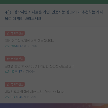
김박사넷의 새로운 거인, 인공지능 김GPT가 추천하는 게시
물로 더 멀리 바라보세요.
명예의전당
저는 연구실 생활이 너무 행복합니다..
295
45
78706
명예의전당
신생랩 졸업 후 output에 기반한 신생랩 장단점 정리
112
37
79094
명예의전당
대학원생의 월급에 대한 고찰 (feat 스탠박사)
164
45
26299