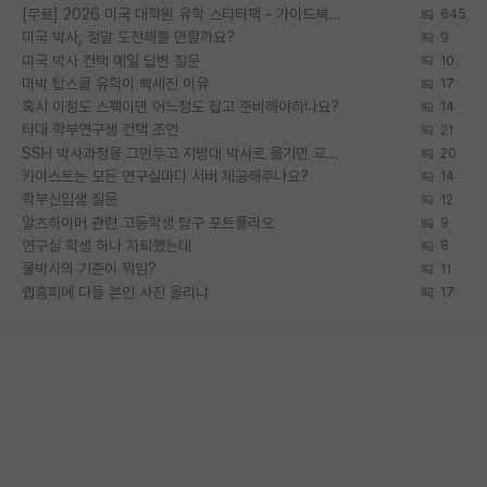
[무료] 2026 미국 대학원 유학 스타터팩 - 가이드북 & 합격자 컨택메일 템플릿
645
미국 박사, 정말 도전해볼 만할까요?
9
미국 박사 컨택 메일 답변 질문
10
미박 탑스쿨 유학이 빡세진 이유
17
혹시 이정도 스펙이면 어느정도 잡고 준비해야하나요?
14
타대 학부연구생 컨택 조언
21
SSH 박사과정을 그만두고 지방대 박사로 옮기면 교수의 꿈은 끝일까요?
20
카이스트는 모든 연구실마다 서버 제공해주나요?
14
학부신입생 질문
12
알츠하이머 관련 고등학생 탐구 포트폴리오
9
연구실 학생 하나 자퇴했는데
8
물박사의 기준이 뭐임?
11
랩홈피에 다들 본인 사진 올리냐
17