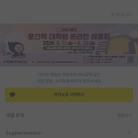
PI 전용 게시판
게시글 공유
인문사회 계열 게시판
특수/전문대학원 게시판
반도체/AI 게시판
장학금/장학생 게시판
학술 정보 게시판
카카오 계정과 연동하여 게시글에 달린
댓글 알람, 소식등을 빠르게 받아보세요
홍보 게시판
카카오로 시작하기
커리어
유학교육
댓글 8개
댓글쓰기
이벤트
반도체 아카데미
Eugène Ionesco
*