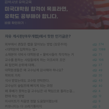
자유 게시판(아무개랩)에서 핫한 인기글은?
외부에서 괜찮은 랩을 알아보는 방법 (장문주의)
274
<대학원에 입학하는 법>
1388
소재분야 석박사 대학원생 + 물박사들이 착각하는 거
71
교수를 원하는 사람들에게 하는 아조씨의 조언
106
AI 탑컨퍼 순위에 대해..
27
대학원생들은 왜 교수님께 감사해야 하나요?
49
학위의 가치
20
석사 받았는데도 교수랑 연락한다.
43
교수님이 슬럼프에 빠지게 되는 과정
40
왜 후배가 못하는걸 교수님은 내 책임으로 돌리는걸까요?
4
편애 하는 방법
12
이사이트가 처음엔 정말 도움많이됐는데
9
커뮤니티는 다 쓰레기통이지
5