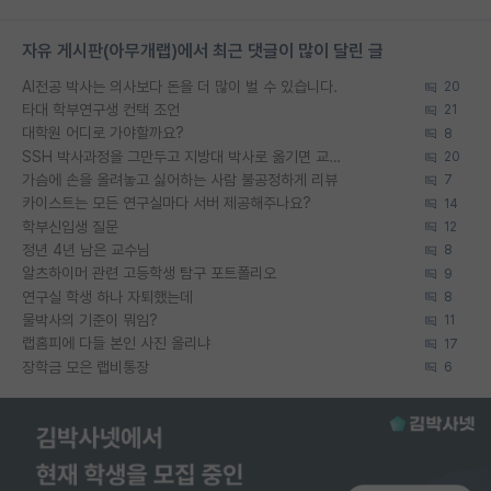
자유 게시판(아무개랩)에서 최근 댓글이 많이 달린 글
AI전공 박사는 의사보다 돈을 더 많이 벌 수 있습니다.
20
타대 학부연구생 컨택 조언
21
대학원 어디로 가야할까요?
8
SSH 박사과정을 그만두고 지방대 박사로 옮기면 교수의 꿈은 끝일까요?
20
가슴에 손을 올려놓고 싫어하는 사람 불공정하게 리뷰
7
카이스트는 모든 연구실마다 서버 제공해주나요?
14
학부신입생 질문
12
정년 4년 남은 교수님
8
알츠하이머 관련 고등학생 탐구 포트폴리오
9
연구실 학생 하나 자퇴했는데
8
물박사의 기준이 뭐임?
11
랩홈피에 다들 본인 사진 올리냐
17
장학금 모은 랩비통장
6