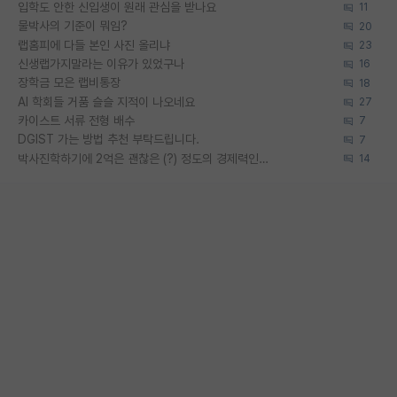
입학도 안한 신입생이 원래 관심을 받나요
11
물박사의 기준이 뭐임?
20
랩홈피에 다들 본인 사진 올리냐
23
신생랩가지말라는 이유가 있었구나
16
장학금 모은 랩비통장
18
AI 학회들 거품 슬슬 지적이 나오네요
27
카이스트 서류 전형 배수
7
DGIST 가는 방법 추천 부탁드립니다.
7
박사진학하기에 2억은 괜찮은 (?) 정도의 경제력인가요
14