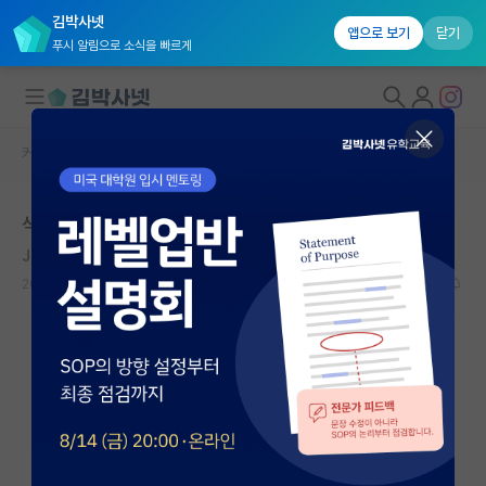
김박사넷
앱으로 보기
닫기
푸시 알림으로 소식을 빠르게
커뮤니티 홈
자유 게시판(아무개랩)
대학원생 모집
석사취업 할건데
국내대학원 정보
Johannes Gutenberg
연구실&오픈랩
2020.12.11
3
8673
커뮤니티
커뮤니티 홈
전체글보기
베스트 게시판
IF 명예의전당