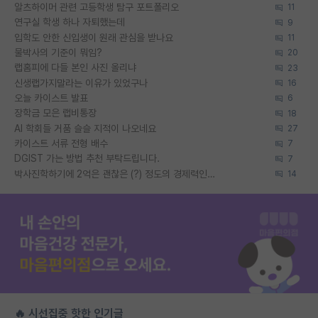
알츠하이머 관련 고등학생 탐구 포트폴리오
11
연구실 학생 하나 자퇴했는데
9
입학도 안한 신입생이 원래 관심을 받나요
11
물박사의 기준이 뭐임?
20
랩홈피에 다들 본인 사진 올리냐
23
신생랩가지말라는 이유가 있었구나
16
오늘 카이스트 발표
6
장학금 모은 랩비통장
18
AI 학회들 거품 슬슬 지적이 나오네요
27
카이스트 서류 전형 배수
7
DGIST 가는 방법 추천 부탁드립니다.
7
박사진학하기에 2억은 괜찮은 (?) 정도의 경제력인가요
14
🔥 시선집중 핫한 인기글