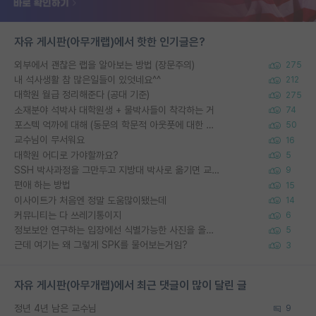
자유 게시판(아무개랩)에서 핫한 인기글은?
외부에서 괜찮은 랩을 알아보는 방법 (장문주의)
275
내 석사생활 참 많은일들이 있엇네요^^
212
대학원 월급 정리해준다 (공대 기준)
275
소재분야 석박사 대학원생 + 물박사들이 착각하는 거
74
포스텍 억까에 대해 (동문의 학문적 아웃풋에 대한 반박)
50
교수님이 무서워요
16
대학원 어디로 가야할까요?
5
SSH 박사과정을 그만두고 지방대 박사로 옮기면 교수의 꿈은 끝일까요?
9
편애 하는 방법
15
이사이트가 처음엔 정말 도움많이됐는데
14
커뮤니티는 다 쓰레기통이지
6
정보보안 연구하는 입장에선 식별가능한 사진을 올리는건 비추이긴함
5
근데 여기는 왜 그렇게 SPK를 물어보는거임?
3
자유 게시판(아무개랩)에서 최근 댓글이 많이 달린 글
정년 4년 남은 교수님
9