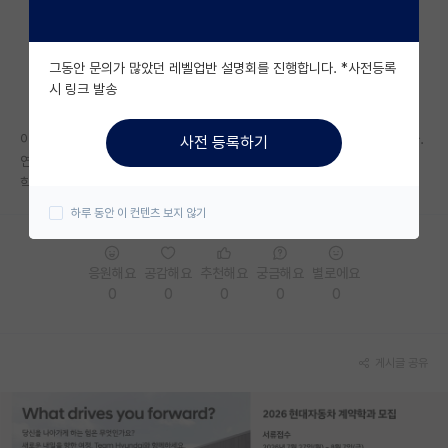
자유 게시판(아무개랩)
그동안 문의가 많았던 레벨업반 설명회를 진행합니다. *사전등록
미국 유학 게시판
시 링크 발송
미국 대학원 합격 후기 게시판
이제 2학기가 끝나가는 상황이고, 내년 초 부터 산학 지원해 볼 예정입니다.
사전 등록하기
대학원생 모집 게시판
연구외적으로 준비해두면 좋을 게 있을까요..
학부 ssh, 석사는 spk에 재학중입니다.
대학원 합격 후기 게시판
하루 동안 이 컨텐츠 보지 않기
연구실(PI) 홍보 게시판
응원해요
공감해요
추천해요
궁금해요
별로에요
석박사 채용 정보 게시판
0
0
0
0
0
임용 정보 게시판
학부 인턴 게시판
게시글 공유
취업 게시판
임용 후기 게시판