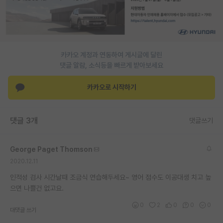
PI 전용 게시판
인문사회 계열 게시판
카카오 계정과 연동하여 게시글에 달린
특수/전문대학원 게시판
댓글 알람, 소식등을 빠르게 받아보세요
반도체/AI 게시판
카카오로 시작하기
장학금/장학생 게시판
학술 정보 게시판
댓글 3개
댓글쓰기
홍보 게시판
George Paget Thomson
커리어
2020.12.11
유학교육
인적성 검사 시간날때 조금식 연습해두세요~ 영어 점수도 이공대생 치고 높
으면 나쁠건 없고요.
이벤트
0
2
0
0
0
대댓글 쓰기
반도체 아카데미