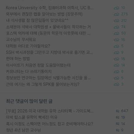
Korea University 수학, 컴퓨터과학 이학사, UC Berkeley 산업공학 대학원 공학박사가 되는 것은 쉽지 않겠죠?
10
외부에서 괜찮은 랩을 알아보는 방법 (장문주의)
275
내 석사생활 참 많은일들이 있엇네요^^
212
소재분야 석박사 대학원생 + 물박사들이 착각하는 거
74
포스텍 억까에 대해 (동문의 학문적 아웃풋에 대한 반박)
50
교수님이 무서워요
16
대학원 어디로 가야할까요?
5
SSH 박사과정을 그만두고 지방대 박사로 옮기면 교수의 꿈은 끝일까요?
9
편애 하는 방법
15
이사이트가 처음엔 정말 도움많이됐는데
14
커뮤니티는 다 쓰레기통이지
6
정보보안 연구하는 입장에선 식별가능한 사진을 올리는건 비추이긴함
5
근데 여기는 왜 그렇게 SPK를 물어보는거임?
3
최근 댓글이 많이 달린 글
[무료] 2026 미국 대학원 유학 스타터팩 - 가이드북 & 합격자 컨택메일 템플릿
647
미박 탑스쿨 유학이 빡세진 이유
19
혹시 이정도 스펙이면 어느정도 잡고 준비해야하나요?
14
정년 4년 남은 교수님
9