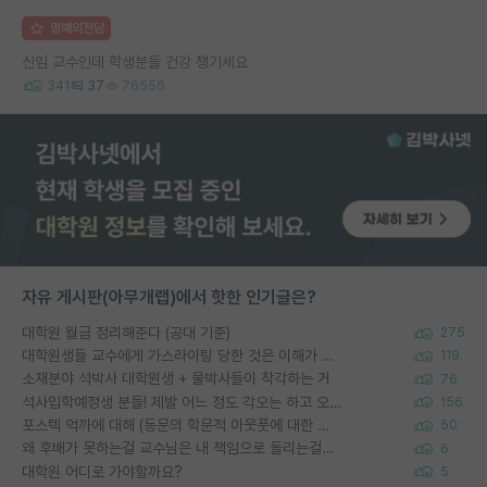
명예의전당
신임 교수인데 학생분들 건강 챙기세요
341
37
76556
자유 게시판(아무개랩)에서 핫한 인기글은?
대학원 월급 정리해준다 (공대 기준)
275
대학원생들 교수에게 가스라이팅 당한 것은 이해가 갑니다. 안타깝네요.
119
소재분야 석박사 대학원생 + 물박사들이 착각하는 거
76
석사입학예정생 분들! 제발 어느 정도 각오는 하고 오세요.
156
포스텍 억까에 대해 (동문의 학문적 아웃풋에 대한 반박)
50
왜 후배가 못하는걸 교수님은 내 책임으로 돌리는걸까요?
6
대학원 어디로 가야할까요?
5