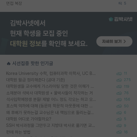
면접 복장
5
🔥 시선집중 핫한 인기글
Korea University 수학, 컴퓨터과학 이학사, UC Berkeley 산업공학 대학원 공학박사가 되는 것은 쉽지 않겠죠?
11
대학원 월급 정리해준다 (공대 기준)
275
대학원생들 교수에게 가스라이팅 당한 것은 이해가 갑니다. 안타깝네요.
119
소재분야 석박사 대학원생 + 물박사들이 착각하는 거
76
석사입학예정생 분들! 제발 어느 정도 각오는 하고 오세요.
156
포스텍 억까에 대해 (동문의 학문적 아웃풋에 대한 반박)
50
왜 후배가 못하는걸 교수님은 내 책임으로 돌리는걸까요?
6
대학원 어디로 가야할까요?
5
SSH 박사과정을 그만두고 지방대 박사로 옮기면 교수의 꿈은 끝일까요?
9
편애 하는 방법
16