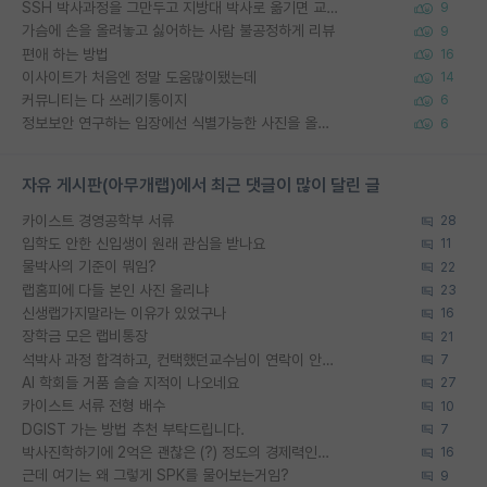
SSH 박사과정을 그만두고 지방대 박사로 옮기면 교수의 꿈은 끝일까요?
9
가슴에 손을 올려놓고 싫어하는 사람 불공정하게 리뷰
9
편애 하는 방법
16
이사이트가 처음엔 정말 도움많이됐는데
14
커뮤니티는 다 쓰레기통이지
6
정보보안 연구하는 입장에선 식별가능한 사진을 올리는건 비추이긴함
6
자유 게시판(아무개랩)에서 최근 댓글이 많이 달린 글
카이스트 경영공학부 서류
28
입학도 안한 신입생이 원래 관심을 받나요
11
물박사의 기준이 뭐임?
22
랩홈피에 다들 본인 사진 올리냐
23
신생랩가지말라는 이유가 있었구나
16
장학금 모은 랩비통장
21
석박사 과정 합격하고, 컨택했던교수님이 연락이 안됩니다...
7
AI 학회들 거품 슬슬 지적이 나오네요
27
카이스트 서류 전형 배수
10
DGIST 가는 방법 추천 부탁드립니다.
7
박사진학하기에 2억은 괜찮은 (?) 정도의 경제력인가요
16
근데 여기는 왜 그렇게 SPK를 물어보는거임?
9