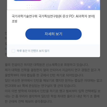
자유 게시판(아무개랩)
국가과학기술연구회 국가특임연구원(K-문샷 PD: AI과학자 분야)
미국 유학 게시판
초빙
미국 대학원 합격 후기 게시판
안녕하세요 아주인하라인 물리 3-2 재학중인 학부생입니다.
자세히 보기
대학원생 모집 게시판
학점은 이번학기 문제 없이 잘 마친다면 4.5만점에 전공 4.2, 전체 3.8 정
도 나올 것 같습니다.
대학원 합격 후기 게시판
아직 4-1이 남아있긴 하지만 전체 평점 최대한 올려봤자 3.8 후반 ~3.90
하루 동안 이 컨텐츠 보지 않기
정도 될 듯 하네요 ㅠㅠ
연구실(PI) 홍보 게시판
물리 전공이긴 하지만 대학원은 신소재쪽으로 희망하고 있습니다.
석박사 채용 정보 게시판
제가 대학원 진학을 결정한지 얼마 안되어서 지금까지 연구 경험은 없고 겨
울방학부터 자대 랩실중 한 곳에서 인턴 하기로 되어있습니다.
임용 정보 게시판
일단 비슷한 분야에서 인턴을 해보기로 했지만 원하는 랩실은 자대에는 없고
학부 인턴 게시판
연고대와 ist 쪽에 관심있는 연구실이 몇 군데 있습니다.
이미 이번 방학에 자대에서 인턴을 하기로 했고 벌써부터 입학 컨택메일 보
취업 게시판
내는 건 좀 무리라 생각하여 일단은 학점 최대한 올리고 내년 학기 초 쯤에
한 군데씩 컨택 해보려 생각중입니다.
임용 후기 게시판