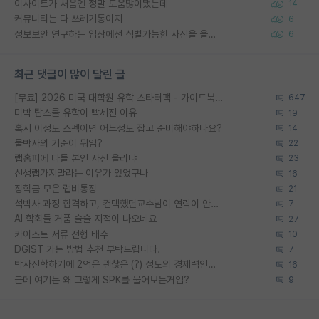
이사이트가 처음엔 정말 도움많이됐는데
14
커뮤니티는 다 쓰레기통이지
6
정보보안 연구하는 입장에선 식별가능한 사진을 올리는건 비추이긴함
6
최근 댓글이 많이 달린 글
[무료] 2026 미국 대학원 유학 스타터팩 - 가이드북 & 합격자 컨택메일 템플릿
647
미박 탑스쿨 유학이 빡세진 이유
19
혹시 이정도 스펙이면 어느정도 잡고 준비해야하나요?
14
물박사의 기준이 뭐임?
22
랩홈피에 다들 본인 사진 올리냐
23
신생랩가지말라는 이유가 있었구나
16
장학금 모은 랩비통장
21
석박사 과정 합격하고, 컨택했던교수님이 연락이 안됩니다...
7
AI 학회들 거품 슬슬 지적이 나오네요
27
카이스트 서류 전형 배수
10
DGIST 가는 방법 추천 부탁드립니다.
7
박사진학하기에 2억은 괜찮은 (?) 정도의 경제력인가요
16
근데 여기는 왜 그렇게 SPK를 물어보는거임?
9