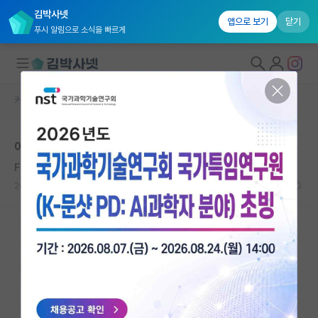
김박사넷
앱으로 보기
닫기
푸시 알림으로 소식을 빠르게
커뮤니티 홈
자유 게시판(아무개랩)
대학원생 모집
아주인하 서류컷
국내대학원 정보
Franz Kafka
연구실&오픈랩
2020.12.10
12
8220
커뮤니티
커뮤니티 홈
전체글보기
베스트 게시판
IF 명예의전당