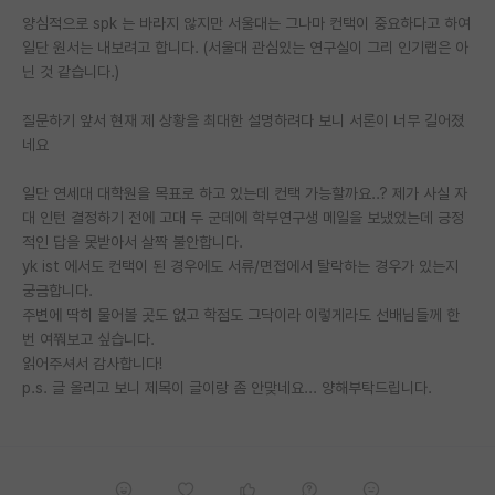
양심적으로 spk 는 바라지 않지만 서울대는 그나마 컨택이 중요하다고 하여
PI 전용 게시판
일단 원서는 내보려고 합니다. (서울대 관심있는 연구실이 그리 인기랩은 아
닌 것 같습니다.)
인문사회 계열 게시판
질문하기 앞서 현재 제 상황을 최대한 설명하려다 보니 서론이 너무 길어졌
특수/전문대학원 게시판
네요
반도체/AI 게시판
일단 연세대 대학원을 목표로 하고 있는데 컨택 가능할까요..? 제가 사실 자
장학금/장학생 게시판
대 인턴 결정하기 전에 고대 두 군데에 학부연구생 메일을 보냈었는데 긍정
적인 답을 못받아서 살짝 불안합니다.
학술 정보 게시판
yk ist 에서도 컨택이 된 경우에도 서류/면접에서 탈락하는 경우가 있는지
궁금합니다.
홍보 게시판
주변에 딱히 물어볼 곳도 없고 학점도 그닥이라 이렇게라도 선배님들께 한
번 여쭤보고 싶습니다.
커리어
읽어주셔서 감사합니다!
유학교육
p.s. 글 올리고 보니 제목이 글이랑 좀 안맞네요... 양해부탁드립니다.
이벤트
반도체 아카데미