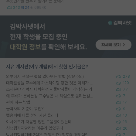
무엇인가를 관두고 싶어하는 분에게
243
24
69940
자유 게시판(아무개랩)에서 핫한 인기글은?
외부에서 괜찮은 랩을 알아보는 방법 (장문주의)
278
대학원생들 교수에게 가스라이팅 당한 것은 이해가 갑니다. 안타깝네요.
120
소재분야 석박사 대학원생 + 물박사들이 착각하는 거
77
왜 후배가 못하는걸 교수님은 내 책임으로 돌리는걸까요?
7
편애 하는 방법
17
물박사의 기준이 뭐임?
9
랩홈피에 다들 본인 사진 올리냐
13
이사이트가 처음엔 정말 도움많이됐는데
16
신생랩가지말라는 이유가 있었구나
20
박사진학하기에 2억은 괜찮은 (?) 정도의 경제력인가요
7