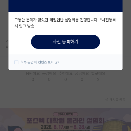
자유 게시판(아무개랩)
그동안 문의가 많았던 레벨업반 설명회를 진행합니다. *사전등록
미국 유학 게시판
시 링크 발송
미국 대학원 합격 후기 게시판
서울대학교 융합과학기술대학원이랑 관악이랑 비교했을 때
사전 등록하기
대학원생 모집 게시판
어디가 더 좋나요?
대학원 합격 후기 게시판
하루 동안 이 컨텐츠 보지 않기
연구실(PI) 홍보 게시판
응원해요
공감해요
추천해요
궁금해요
별로에요
0
0
0
0
2
석박사 채용 정보 게시판
임용 정보 게시판
게시글 공유
학부 인턴 게시판
취업 게시판
임용 후기 게시판