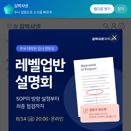
김박사넷
앱으로 보기
닫기
푸시 알림으로 소식을 빠르게
커뮤니티 홈
자유 게시판(아무개랩)
대학원생 모집
서울대학교 융대원
국내대학원 정보
Gabriel García Márquez
연구실&오픈랩
2020.12.05
8
9630
커뮤니티
커뮤니티 홈
전체글보기
베스트 게시판
IF 명예의전당