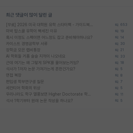
최근 댓글이 많이 달린 글
[무료] 2026 미국 대학원 유학 스타터팩 - 가이드북 & 합격자 컨택메일 템플릿
653
미박 탑스쿨 유학이 빡세진 이유
19
혹시 이정도 스펙이면 어느정도 잡고 준비해야하나요?
14
카이스트 경영공학부 서류
30
장학금 모은 랩비통장
21
AI 학회들 거품 슬슬 지적이 나오네요
33
근데 여기는 왜 그렇게 SPK를 물어보는거임?
18
석사가 1저자 논문 가져가는게 흔한건가요?
5
면접 복장
8
편입생 학부연구생 질문
7
세컨티어 학회의 위상
5
우리나라도 학구 열풍보면 Higher Doctorate 학위가 필요하다고 봅니다.
11
석사 1학기부터 원래 논문 작성을 하나요?
5