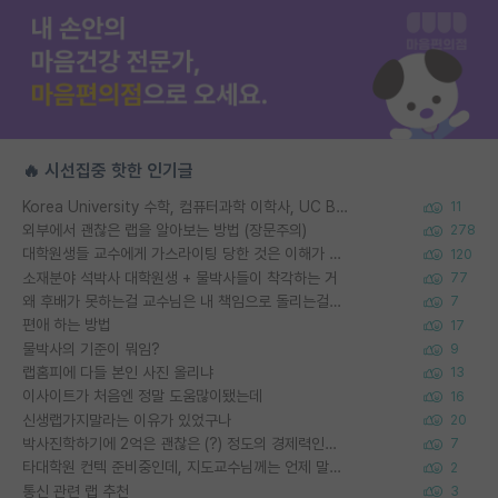
🔥 시선집중 핫한 인기글
Korea University 수학, 컴퓨터과학 이학사, UC Berkeley 산업공학 대학원 공학박사가 되는 것은 쉽지 않겠죠?
11
외부에서 괜찮은 랩을 알아보는 방법 (장문주의)
278
대학원생들 교수에게 가스라이팅 당한 것은 이해가 갑니다. 안타깝네요.
120
소재분야 석박사 대학원생 + 물박사들이 착각하는 거
77
왜 후배가 못하는걸 교수님은 내 책임으로 돌리는걸까요?
7
편애 하는 방법
17
물박사의 기준이 뭐임?
9
랩홈피에 다들 본인 사진 올리냐
13
이사이트가 처음엔 정말 도움많이됐는데
16
신생랩가지말라는 이유가 있었구나
20
박사진학하기에 2억은 괜찮은 (?) 정도의 경제력인가요
7
타대학원 컨텍 준비중인데, 지도교수님께는 언제 말씀드려야 할까요?
2
통신 관련 랩 추천
3