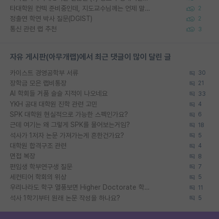
타대학원 컨텍 준비중인데, 지도교수님께는 언제 말씀드려야 할까요?
2
정출연 학연 박사 질문(DGIST)
2
통신 관련 랩 추천
3
자유 게시판(아무개랩)에서 최근 댓글이 많이 달린 글
카이스트 경영공학부 서류
30
장학금 모은 랩비통장
21
AI 학회들 거품 슬슬 지적이 나오네요
33
YKH 공대 대학원 진학 관련 고민
4
SPK 대학원 현실적으로 가능한 스펙인가요?
6
근데 여기는 왜 그렇게 SPK를 물어보는거임?
18
석사가 1저자 논문 가져가는게 흔한건가요?
5
대학원 합격구조 관련
4
면접 복장
8
편입생 학부연구생 질문
7
세컨티어 학회의 위상
5
우리나라도 학구 열풍보면 Higher Doctorate 학위가 필요하다고 봅니다.
11
석사 1학기부터 원래 논문 작성을 하나요?
5