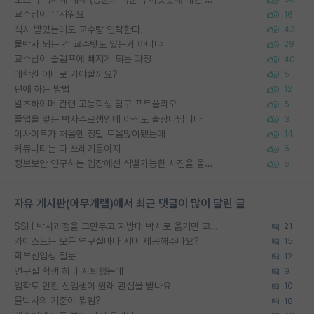
교수님이 무서워요
16
석사 받았는데도 교수랑 연락한다.
43
물박사 되는 건 교수탓도 있는거 아니냐
29
교수님이 슬럼프에 빠지게 되는 과정
40
대학원 어디로 가야할까요?
5
편애 하는 방법
12
알츠하이머 관련 고등학생 탐구 포트폴리오
5
졸업을 앞둔 박사수료생인데 아직도 출장다닙니다
3
이사이트가 처음엔 정말 도움많이됐는데
14
커뮤니티는 다 쓰레기통이지
6
정보보안 연구하는 입장에선 식별가능한 사진을 올리는건 비추이긴함
5
자유 게시판(아무개랩)에서 최근 댓글이 많이 달린 글
SSH 박사과정을 그만두고 지방대 박사로 옮기면 교수의 꿈은 끝일까요?
21
카이스트는 모든 연구실마다 서버 제공해주나요?
15
학부신입생 질문
12
연구실 학생 하나 자퇴했는데
9
입학도 안한 신입생이 원래 관심을 받나요
10
물박사의 기준이 뭐임?
18