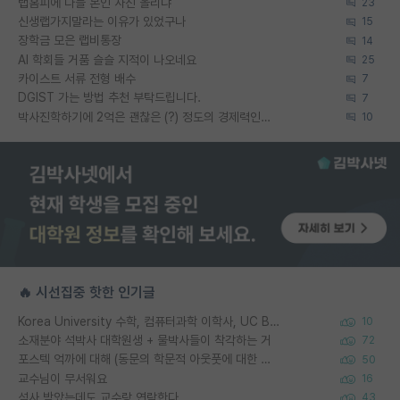
랩홈피에 다들 본인 사진 올리냐
23
신생랩가지말라는 이유가 있었구나
15
장학금 모은 랩비통장
14
AI 학회들 거품 슬슬 지적이 나오네요
25
카이스트 서류 전형 배수
7
DGIST 가는 방법 추천 부탁드립니다.
7
박사진학하기에 2억은 괜찮은 (?) 정도의 경제력인가요
10
🔥 시선집중 핫한 인기글
Korea University 수학, 컴퓨터과학 이학사, UC Berkeley 산업공학 대학원 공학박사가 되는 것은 쉽지 않겠죠?
10
소재분야 석박사 대학원생 + 물박사들이 착각하는 거
72
포스텍 억까에 대해 (동문의 학문적 아웃풋에 대한 반박)
50
교수님이 무서워요
16
석사 받았는데도 교수랑 연락한다.
43