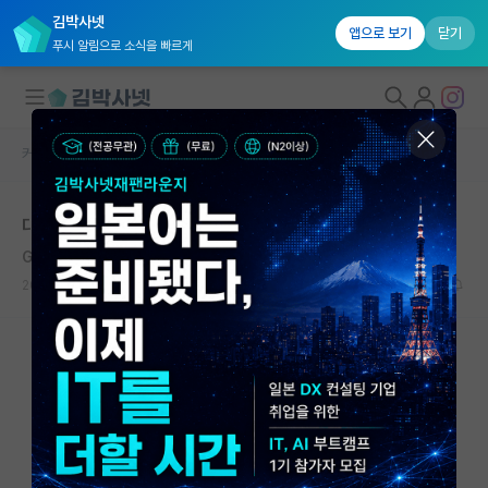
김박사넷
앱으로 보기
닫기
푸시 알림으로 소식을 빠르게
커뮤니티 홈
자유 게시판(아무개랩)
대학원생 모집
대학원 재수
국내대학원 정보
Giovanni Boccaccio
연구실&오픈랩
2020.12.02
5
6945
커뮤니티
커뮤니티 홈
전체글보기
베스트 게시판
IF 명예의전당