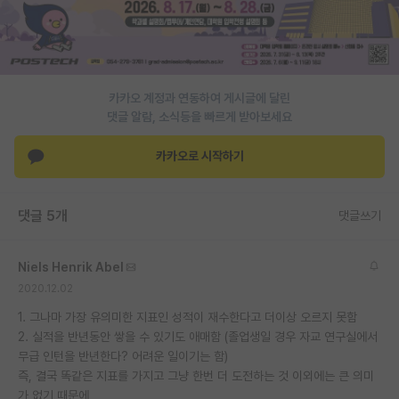
PI 전용 게시판
인문사회 계열 게시판
카카오 계정과 연동하여 게시글에 달린
특수/전문대학원 게시판
댓글 알람, 소식등을 빠르게 받아보세요
반도체/AI 게시판
카카오로 시작하기
장학금/장학생 게시판
학술 정보 게시판
댓글 5개
댓글쓰기
홍보 게시판
Niels Henrik Abel
커리어
2020.12.02
유학교육
1. 그나마 가장 유의미한 지표인 성적이 재수한다고 더이상 오르지 못함
2. 실적을 반년동안 쌓을 수 있기도 애매함 (졸업생일 경우 자교 연구실에서
이벤트
무급 인턴을 반년한다? 어려운 일이기는 함)
즉, 결국 똑같은 지표를 가지고 그냥 한번 더 도전하는 것 이외에는 큰 의미
반도체 아카데미
가 없기 때문에