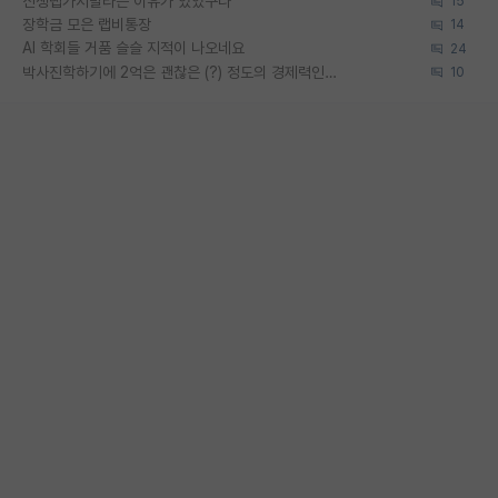
신생랩가지말라는 이유가 있었구나
15
장학금 모은 랩비통장
14
AI 학회들 거품 슬슬 지적이 나오네요
24
박사진학하기에 2억은 괜찮은 (?) 정도의 경제력인가요
10