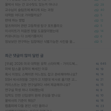
물박사 되는 건 교수탓도 있는거 아니냐
29
교수님이 슬럼프에 빠지게 되는 과정
40
대학원 어디로 가야할까요?
5
편애 하는 방법
12
알츠하이머 관련 고등학생 탐구 포트폴리오
5
이사이트가 처음엔 정말 도움많이됐는데
14
커뮤니티는 다 쓰레기통이지
6
정보보안 연구하는 입장에선 식별가능한 사진을 올리는건 비추이긴함
5
최근 댓글이 많이 달린 글
[무료] 2026 미국 대학원 유학 스타터팩 - 가이드북 & 합격자 컨택메일 템플릿
645
미박 탑스쿨 유학이 빡세진 이유
19
혹시 이정도 스펙이면 어느정도 잡고 준비해야하나요?
14
SSH 박사과정을 그만두고 지방대 박사로 옮기면 교수의 꿈은 끝일까요?
21
카이스트는 모든 연구실마다 서버 제공해주나요?
15
연구실 학생 하나 자퇴했는데
9
입학도 안한 신입생이 원래 관심을 받나요
10
물박사의 기준이 뭐임?
18
랩홈피에 다들 본인 사진 올리냐
23