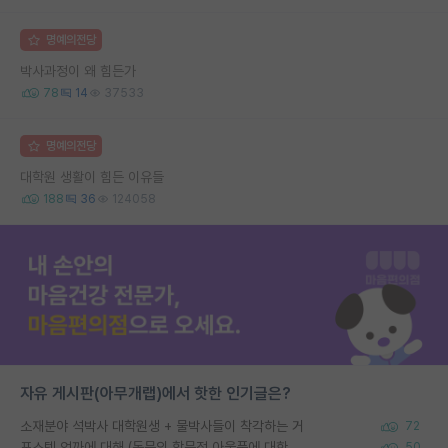
명예의전당
박사과정이 왜 힘든가
78
14
37533
명예의전당
대학원 생활이 힘든 이유들
188
36
124058
자유 게시판(아무개랩)에서 핫한 인기글은?
소재분야 석박사 대학원생 + 물박사들이 착각하는 거
72
포스텍 억까에 대해 (동문의 학문적 아웃풋에 대한 반박)
50