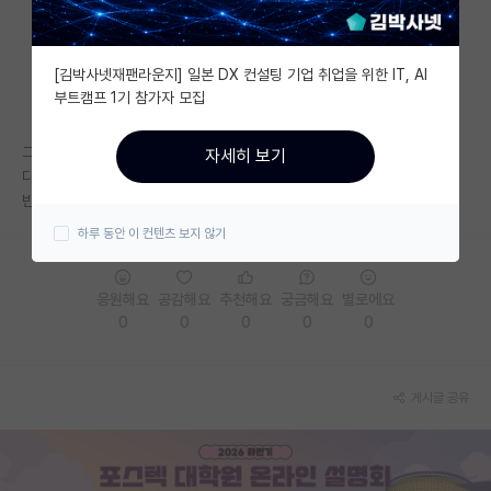
자유 게시판(아무개랩)
[김박사넷재팬라운지] 일본 DX 컨설팅 기업 취업을 위한 IT, AI
미국 유학 게시판
부트캠프 1기 참가자 모집
미국 대학원 합격 후기 게시판
그렇게 별로인가
자세히 보기
대학원생 모집 게시판
다들 비추하네..
반대하는 분들은 이유가 뭔가요?
대학원 합격 후기 게시판
하루 동안 이 컨텐츠 보지 않기
연구실(PI) 홍보 게시판
응원해요
공감해요
추천해요
궁금해요
별로에요
석박사 채용 정보 게시판
0
0
0
0
0
임용 정보 게시판
학부 인턴 게시판
게시글 공유
취업 게시판
임용 후기 게시판