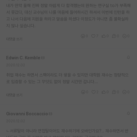
내가 만약 올해 진짜 정말 아쉽게 다 합격했는데 원하는 연구실 to가 부족해
재팬라운지 🌸
서 못갔다, 대신 교수님이 나를 마음에 들어하시긴 하셔서 이번에 인턴을 하
고 나서 다음에 지원을 하라고 말씀을 하셨다 이정도가 아니면 좀 불확실하
지 않나 싶습니다.
0
7
0
0
0
대댓글 쓰기
Edwin C. Kemble
2020.12.02
취업 재수는 하면서 스펙이라도 더 쌓을 수 있지만 대학원 재수는 정량적으
로 입증할 수 있는 그 무엇도 없이 정말 시간만 갑니다...
0
2
0
0
0
대댓글 쓰기
Giovanni Boccaccio
2020.12.02
ㄴ서류탈이 아니라 면접탈이어도 재수하기에 오바인가요?.. 재수하면서 반