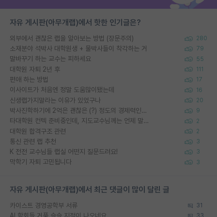
자유 게시판(아무개랩)에서 핫한 인기글은?
외부에서 괜찮은 랩을 알아보는 방법 (장문주의)
280
소재분야 석박사 대학원생 + 물박사들이 착각하는 거
79
말바꾸기 하는 교수는 피하세요
55
대학원 자퇴 2년 후
111
편애 하는 방법
17
이사이트가 처음엔 정말 도움많이됐는데
16
신생랩가지말라는 이유가 있었구나
20
박사진학하기에 2억은 괜찮은 (?) 정도의 경제력인가요
9
타대학원 컨텍 준비중인데, 지도교수님께는 언제 말씀드려야 할까요?
2
대학원 합격구조 관련
2
통신 관련 랩 추천
3
K 전전 교수님들 랩실 어떤지 질문드려요!
3
막학기 자퇴 고민됩니다
3
자유 게시판(아무개랩)에서 최근 댓글이 많이 달린 글
카이스트 경영공학부 서류
31
AI 학회들 거품 슬슬 지적이 나오네요
33