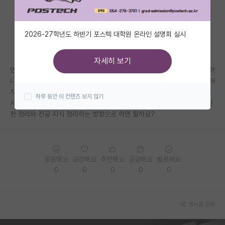
자유 게시판(아무개랩)
2026-27학년도 하반기 포스텍 대학원 온라인 설명회 실시
미국 유학 게시판
미국 대학원 합격 후기 게시판
자세히 보기
면접을 한번도 본적이 없어서 어떻게 준비해야 하나 걱정이네요ㅜ 당장은 아
대학원생 모집 게시판
니더라도 내년 쯤에 컨택할거 같은데 대학원 면접은 혹시 어떤식으로 이루어
지나요? 유튜브에서 찾아보면 대부분 기업 취업을 위한 면접이 대부분이여
하루 동안 이 컨텐츠 보지 않기
대학원 합격 후기 게시판
서 대학원 면접은 좀 다를까 걱정이네요. 졸업 논문이나 했던 프로젝트에 관
한 정리와 전공 지식 정리하는 방향으로 하면 될까요?
연구실(PI) 홍보 게시판
석박사 채용 정보 게시판
응원해요
공감해요
추천해요
궁금해요
별로에요
임용 정보 게시판
0
0
0
0
0
학부 인턴 게시판
취업 게시판
게시글 공유
임용 후기 게시판