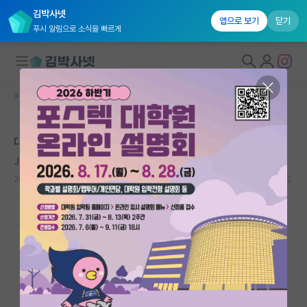
김박사넷
앱으로 보기
닫기
푸시 알림으로 소식을 빠르게
커뮤니티 홈
자유 게시판(아무개랩)
대학원생 모집
대학원 면접 준비
국내대학원 정보
John McCarthy
연구실&오픈랩
2020.11.28
0
6933
커뮤니티
커뮤니티 홈
전체글보기
베스트 게시판
IF 명예의전당