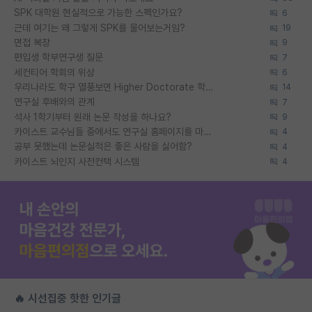
SPK 대학원 현실적으로 가능한 스펙인가요?
6
근데 여기는 왜 그렇게 SPK를 물어보는거임?
19
면접 복장
9
편입생 학부연구생 질문
7
세컨티어 학회의 위상
6
우리나라도 학구 열풍보면 Higher Doctorate 학위가 필요하다고 봅니다.
14
연구실 후배와의 관계
7
석사 1학기부터 원래 논문 작성을 하나요?
9
카이스트 교수님들 중에서도 연구실 홈페이지를 마련 안 하신 분들이 계시던데
4
공부 못했는데 논문실적은 좋은 사람을 싫어함?
4
카이스트 뇌인지 사전컨택 시스템
4
🔥 시선집중 핫한 인기글