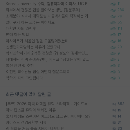
Korea University 수학, 컴퓨터과학 이학사, UC Berkeley 산업공학 대학원 공학박사가 되는 것은 쉽지 않겠죠?
11
외부에서 괜찮은 랩을 알아보는 방법 (장문주의)
280
소재분야 석박사 대학원생 + 물박사들이 착각하는 거
79
말바꾸기 하는 교수는 피하세요
55
대학원 자퇴 2년 후
111
편애 하는 방법
17
이사이트가 처음엔 정말 도움많이됐는데
16
신생랩가지말라는 이유가 있었구나
20
박사진학하기에 2억은 괜찮은 (?) 정도의 경제력인가요
9
타대학원 컨텍 준비중인데, 지도교수님께는 언제 말씀드려야 할까요?
2
통신 관련 랩 추천
3
K 전전 교수님들 랩실 어떤지 질문드려요!
3
막학기 자퇴 고민됩니다
3
최근 댓글이 많이 달린 글
[무료] 2026 미국 대학원 유학 스타터팩 - 가이드북 & 합격자 컨택메일 템플릿
653
미박 탑스쿨 유학이 빡세진 이유
19
혹시 이정도 스펙이면 어느정도 잡고 준비해야하나요?
14
카이스트 경영공학부 서류
31
AI 학회들 거품 슬슬 지적이 나오네요
33