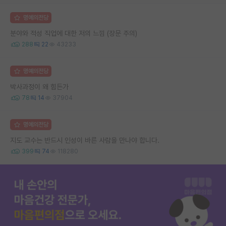
명예의전당
분야와 적성 직업에 대한 저의 느낌 (장문 주의)
288
22
43233
명예의전당
박사과정이 왜 힘든가
78
14
37904
명예의전당
지도 교수는 반드시 인성이 바른 사람을 만나야 합니다.
399
74
118280