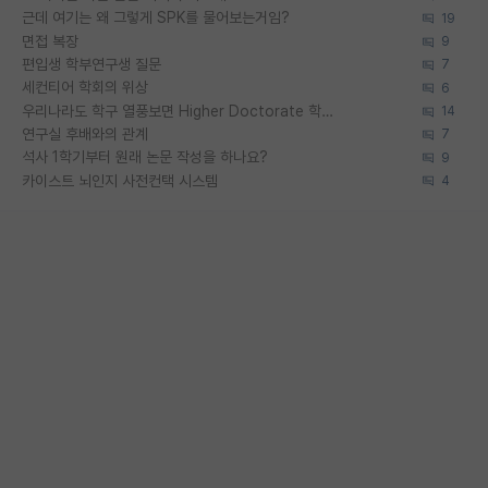
근데 여기는 왜 그렇게 SPK를 물어보는거임?
19
면접 복장
9
편입생 학부연구생 질문
7
세컨티어 학회의 위상
6
우리나라도 학구 열풍보면 Higher Doctorate 학위가 필요하다고 봅니다.
14
연구실 후배와의 관계
7
석사 1학기부터 원래 논문 작성을 하나요?
9
카이스트 뇌인지 사전컨택 시스템
4