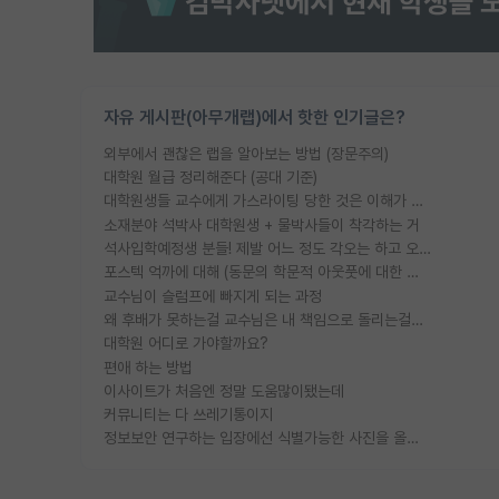
자유 게시판(아무개랩)에서 핫한 인기글은?
외부에서 괜찮은 랩을 알아보는 방법 (장문주의)
대학원 월급 정리해준다 (공대 기준)
대학원생들 교수에게 가스라이팅 당한 것은 이해가 갑니다. 안타깝네요.
소재분야 석박사 대학원생 + 물박사들이 착각하는 거
석사입학예정생 분들! 제발 어느 정도 각오는 하고 오세요.
포스텍 억까에 대해 (동문의 학문적 아웃풋에 대한 반박)
교수님이 슬럼프에 빠지게 되는 과정
왜 후배가 못하는걸 교수님은 내 책임으로 돌리는걸까요?
대학원 어디로 가야할까요?
편애 하는 방법
이사이트가 처음엔 정말 도움많이됐는데
커뮤니티는 다 쓰레기통이지
정보보안 연구하는 입장에선 식별가능한 사진을 올리는건 비추이긴함