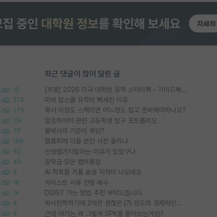
최근 댓글이 많이 달린 글
[무료] 2026 미국 대학원 유학 스타터팩 - 가이드북 & 합격자 컨택메일 템플릿
10
미박 탑스쿨 유학이 빡세진 이유
275
혹시 이정도 스펙이면 어느정도 잡고 준비해야하나요?
275
알츠하이머 관련 고등학생 탐구 포트폴리오
119
물박사의 기준이 뭐임?
76
랩홈피에 다들 본인 사진 올리냐
156
신생랩가지말라는 이유가 있었구나
50
장학금 모은 랩비통장
40
AI 학회들 거품 슬슬 지적이 나오네요
5
카이스트 서류 전형 배수
16
DGIST 가는 방법 추천 부탁드립니다.
14
박사진학하기에 2억은 괜찮은 (?) 정도의 경제력인가요
6
근데 여기는 왜 그렇게 SPK를 물어보는거임?
6