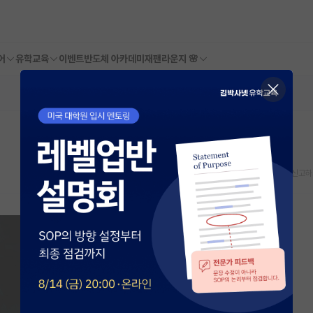
어
유학교육
이벤트
반도체 아카데미
재팬라운지 🌸
스크랩
신고하