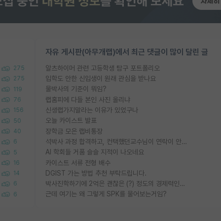
자유 게시판(아무개랩)에서 최근 댓글이 많이 달린 글
알츠하이머 관련 고등학생 탐구 포트폴리오
275
입학도 안한 신입생이 원래 관심을 받나요
275
물박사의 기준이 뭐임?
119
랩홈피에 다들 본인 사진 올리냐
76
신생랩가지말라는 이유가 있었구나
156
오늘 카이스트 발표
50
장학금 모은 랩비통장
40
석박사 과정 합격하고, 컨택했던교수님이 연락이 안됩니다...
6
AI 학회들 거품 슬슬 지적이 나오네요
5
카이스트 서류 전형 배수
16
DGIST 가는 방법 추천 부탁드립니다.
14
박사진학하기에 2억은 괜찮은 (?) 정도의 경제력인가요
6
근데 여기는 왜 그렇게 SPK를 물어보는거임?
6