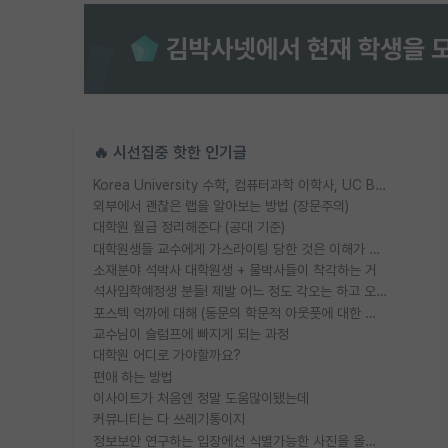
🔥 시선집중 핫한 인기글
Korea University 수학, 컴퓨터과학 이학사, UC Berkeley 산업공학 대학원 공학박사가 되는 것은 쉽지 않겠죠?
외부에서 괜찮은 랩을 알아보는 방법 (장문주의)
대학원 월급 정리해준다 (공대 기준)
대학원생들 교수에게 가스라이팅 당한 것은 이해가 갑니다. 안타깝네요.
소재분야 석박사 대학원생 + 물박사들이 착각하는 거
석사입학예정생 분들! 제발 어느 정도 각오는 하고 오세요.
포스텍 억까에 대해 (동문의 학문적 아웃풋에 대한 반박)
교수님이 슬럼프에 빠지게 되는 과정
대학원 어디로 가야할까요?
편애 하는 방법
이사이트가 처음엔 정말 도움많이됐는데
커뮤니티는 다 쓰레기통이지
정보보안 연구하는 입장에선 식별가능한 사진을 올리는건 비추이긴함