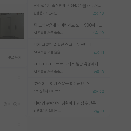
신생랩 1기 출신인데 신생랩은 줠라 무거운 바벨 같은거임. 들면 대박인데 못들면 깔려 죽음. 아무도 알려주지 않는 환경에서 자생해야하지만, 일단 살아남았다면 그 어떤 사람보다 악착같고 생존력 높은 사람으로 거듭날 수 있음
신생랩가지말라는 이유가 있었구나
18
뭐 토익같은게 되버린거죠 토익 900이라고 영어잘하는건 아닙니다만 잘하는사람은 다 900을 넘는 그런
AI 학회들 거품 슬슬 지적이 나오네요
10
내가 그렇게 말할땐 신고나 누르더니
AI 학회들 거품 슬슬 지적이 나오네요
11
댓글쓰기
ㅋㅋㅋㅋㅋㅋ ㅠㅠ 그래서 일단 유명해지는게 중요한거같습니다
AI 학회들 거품 슬슬 지적이 나오네요
8
32살에도 이런 질문을 하는군요...?
박사진학하기에 2억은 괜찮은 (?) 정도의 경제력인가요
22
나랑 걍 판박이인 상황이네 진심 뭐같음
0
0
0
신생랩가지말라는 이유가 있었구나
8