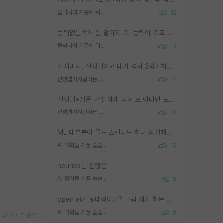
물박사의 기준이 뭐임?
12
능력없는박사 란 말이지 뭐. 능력이 뭐고 능력이 있다는게 뭔지는 사람마다 기준이 다르니까 얘기해봐야 서로 자기 기준만 얘기해서 논쟁이 끝이 안나고. 주위에서 능력있고 야심있는 신입생이 교수가 유의미한 피드백을 아예 안주면서 제대로된 과제에 참여해볼 기회도 제공하지 않고 잡일 뺑뺑이만 돌려서 맨날 단순작업만 하면서 밤새다가 눈빛이 점점 죽어가는걸 본 사람은 물박사는 교수탓이라고 하고, 교수는 이것저것 알려도 주고 기회도 주고 사수 동기 붙여주면서 어떻게든 끌고가려고 하는데 본인이 매일 뺀질거리면서 출근 하는둥마는둥 하다가 기껏 와서도 폰이나 쳐다보다가 실험 망치고 저녁약속있어서 먼저 가볼게요~ 하는걸 본 사람은 물박사는 본인탓이라고 함.
물박사의 기준이 뭐임?
13
가지마라. 신생랩이고 내가 석사 3학기차인데 최고참인데 나도 아무것도 모르는데 교수가 후배들 왜 논문 교육 안시키냐. 논문 왜 안 써오냐 닦달한다
신생랩가지말라는 이유가 있었구나
17
신생랩+젊은 교수 이게 ㄹㅇ 모 아니면 도인듯.
신생랩가지말라는 이유가 있었구나
16
ML 대부분이 골드 스탠다드 하나 상정해놓고 (벤치마크 데이터셋이 여러 개면 여러 개 상정) 그거 얼마나 잘 맞추나 싸움임 가끔 번뜩이는 설계 철학을 보여주는 논문들도 있지만 대부분 그거 성적 얼마나 더 올리느라에 혈안이 되어 있는 측면이 잇음
AI 학회들 거품 슬슬 지적이 나오네요
13
neurips는 괜찮음
AI 학회들 거품 슬슬 지적이 나오네요
9
open ai가 ai대장아님? 그럼 쟤가 하는 말이 다 맞겠네
AI 학회들 거품 슬슬 지적이 나오네요
8
게시글 공유