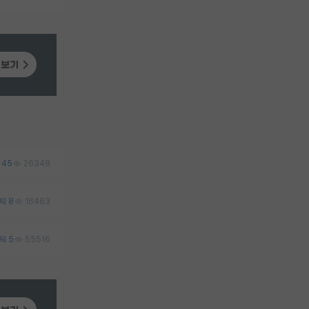
45
26348
8
16463
5
55516