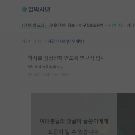
대학원생 모집
국내대학원 정보
연구실&오픈랩
커뮤니티
커리
커뮤니티 홈
자유 게시판(아무개랩)
학사로 삼성전자 반도체 연구직 입사
Wilhelm Röpke
2020.11.27
2
12832