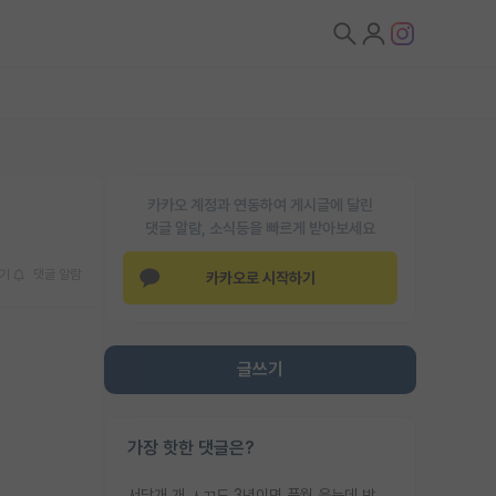
카카오 계정과 연동하여 게시글에 달린
댓글 알람, 소식등을 빠르게 받아보세요
기
댓글 알람
카카오로 시작하기
글쓰기
가장 핫한 댓글은?
서당개 개 ㅅㄲ도 3년이면 풍월 읊는데 박사 5년 이상 대리고 있으면서 물된건 교수 탓 맞는ㄱ게 거기가 서당이 아니란 소리임