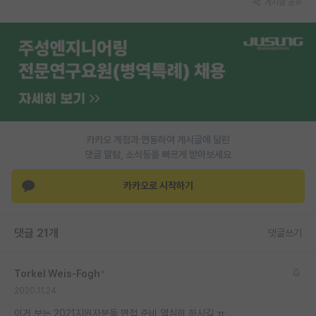
게시글 공유
PI 전용 게시판
인문사회 계열 게시판
특수/전문대학원 게시판
반도체/AI 게시판
장학금/장학생 게시판
카카오 계정과 연동하여 게시글에 달린
댓글 알람, 소식등을 빠르게 받아보세요
학술 정보 게시판
카카오로 시작하기
홍보 게시판
커리어
댓글 21개
댓글쓰기
유학교육
Torkel Weis-Fogh
*
이벤트
2020.11.24
반도체 아카데미
이거 보는 2021지원자분들 면접 준비 열심히 하시길 ㅠ