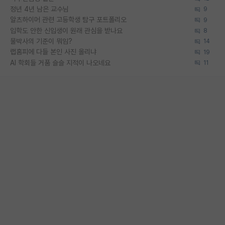
정년 4년 남은 교수님
9
알츠하이머 관련 고등학생 탐구 포트폴리오
9
입학도 안한 신입생이 원래 관심을 받나요
8
물박사의 기준이 뭐임?
14
랩홈피에 다들 본인 사진 올리냐
19
AI 학회들 거품 슬슬 지적이 나오네요
11