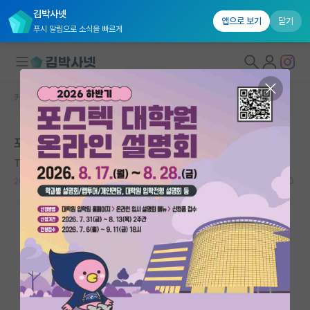
김박사넷
앱으로 보기
닫기
푸시 알림으로 소식을 빠르게
커뮤니티 홈
자유 게시판(아무개랩)
대학원생 모집
포스텍 결과 후기
국내대학원 정보
Torkel Weis-Fogh
*
연구실&오픈랩
2020.11.24
21
12135
커뮤니티
커뮤니티 홈
전체글보기
베스트 게시판
IF 명예의전당