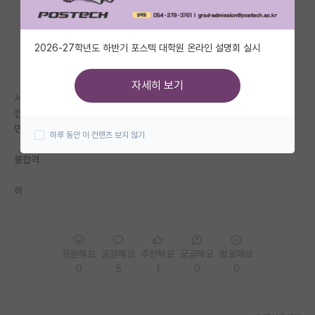
자유 게시판(아무개랩)
2026-27학년도 하반기 포스텍 대학원 온라인 설명회 실시
미국 유학 게시판
미국 대학원 합격 후기 게시판
자세히 보기
서성한 3.9
대학원생 모집 게시판
컨택&연구참여 경험 있음
면접 개조짐
하루 동안 이 컨텐츠 보지 않기
대학원 합격 후기 게시판
불합격
연구실(PI) 홍보 게시판
하
석박사 채용 정보 게시판
임용 정보 게시판
학부 인턴 게시판
응원해요
공감해요
추천해요
궁금해요
별로에요
0
5
1
0
0
취업 게시판
임용 후기 게시판