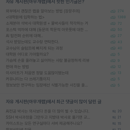
자유 게시판(아무개랩)에서 핫한 인기글은?
외부에서 괜찮은 랩을 알아보는 방법 (장문주의)
274
<대학원에 입학하는 법>
1388
소재분야 석박사 대학원생 + 물박사들이 착각하는 거
72
포스텍 억까에 대해 (동문의 학문적 아웃풋에 대한 반박)
50
AI 탑컨퍼 순위에 대해..
27
석사 받았는데도 교수랑 연락한다.
43
교수님이 슬럼프에 빠지게 되는 과정
40
대학원 어디로 가야할까요?
5
가슴에 손을 올려놓고 싫어하는 사람 불공정하게 리뷰
9
편애 하는 방법
12
이사이트가 처음엔 정말 도움많이됐는데
13
커뮤니티는 다 쓰레기통이지
5
정보보안 연구하는 입장에선 식별가능한 사진을 올리는건 비추이긴함
5
자유 게시판(아무개랩)에서 최근 댓글이 많이 달린 글
AI전공 박사는 의사보다 돈을 더 많이 벌 수 있습니다.
20
SSH 박사과정을 그만두고 지방대 박사로 옮기면 교수의 꿈은 끝일까요?
21
카이스트는 모든 연구실마다 서버 제공해주나요?
15
학부신입생 질문
12