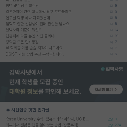
정년 4년 남은 교수님
9
알츠하이머 관련 고등학생 탐구 포트폴리오
9
연구실 학생 하나 자퇴했는데
8
입학도 안한 신입생이 원래 관심을 받나요
8
물박사의 기준이 뭐임?
14
랩홈피에 다들 본인 사진 올리냐
19
장학금 모은 랩비통장
7
AI 학회들 거품 슬슬 지적이 나오네요
11
DGIST 가는 방법 추천 부탁드립니다.
6
🔥 시선집중 핫한 인기글
Korea University 수학, 컴퓨터과학 이학사, UC Berkeley 산업공학 대학원 공학박사가 되는 것은 쉽지 않겠죠?
9
외부에서 괜찮은 랩을 알아보는 방법 (장문주의)
274