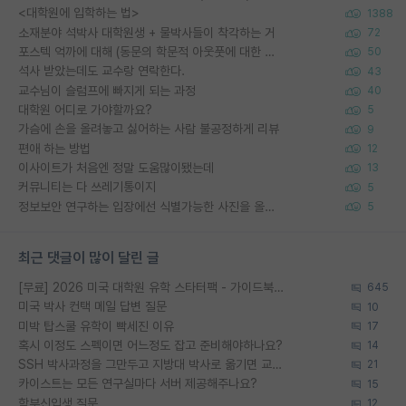
<대학원에 입학하는 법>
1388
소재분야 석박사 대학원생 + 물박사들이 착각하는 거
72
포스텍 억까에 대해 (동문의 학문적 아웃풋에 대한 반박)
50
석사 받았는데도 교수랑 연락한다.
43
교수님이 슬럼프에 빠지게 되는 과정
40
대학원 어디로 가야할까요?
5
가슴에 손을 올려놓고 싫어하는 사람 불공정하게 리뷰
9
편애 하는 방법
12
이사이트가 처음엔 정말 도움많이됐는데
13
커뮤니티는 다 쓰레기통이지
5
정보보안 연구하는 입장에선 식별가능한 사진을 올리는건 비추이긴함
5
최근 댓글이 많이 달린 글
[무료] 2026 미국 대학원 유학 스타터팩 - 가이드북 & 합격자 컨택메일 템플릿
645
미국 박사 컨택 메일 답변 질문
10
미박 탑스쿨 유학이 빡세진 이유
17
혹시 이정도 스펙이면 어느정도 잡고 준비해야하나요?
14
SSH 박사과정을 그만두고 지방대 박사로 옮기면 교수의 꿈은 끝일까요?
21
카이스트는 모든 연구실마다 서버 제공해주나요?
15
학부신입생 질문
12