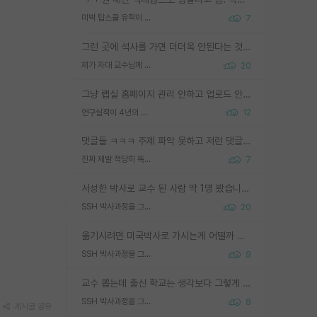
미박 탑스쿨 유학이 빡세진 이유
7
그런 곳에 석사를 가면 더더욱 안된다는 것을 깨달으시면 된겁니다!
제가 자대 교수님께 무례하게 행동한 걸까요?
20
그냥 랩실 홈페이지 관리 안하고 업로드 안한거 아님?
연구실적이 4년의 공백이 있는거 어떻게 생각하냐
12
댓글들 ㅋㅋㅋ 주제 파악 못하고 저런 댓글들을 쓰네. 조직에 인간이 얼마나 중요한데 걱정될 수도 있지 ㅋㅋ 본인들은 퍽이나 잘하나봐 ? 현실은 남들한테 욕 안 먹는 1인분만 하는 것도 힘들텐데 ?
진짜 제발 적당히 똑똑한 박사과정이라도 위에 있었으면..
7
서성한 박사로 교수 된 사람 딱 1명 봤습니다. 근데 지방대 박사로 교수된 거는 기적이 일어나야되요. 서성한 학부부터여도 빡센게 교수임용일텐데 지방대박사로 무슨 교수가 되나요...... 중소기업/중견기업 팀장급/연구소장급이나 될거 같네요.
SSH 박사과정을 그만두고 지방대 박사로 옮기면 교수의 꿈은 끝일까요?
20
옮기시려면 미국박사로 가시는게 어떨까 싶네요. 교수가 꿈이면 미국박사 하고 미국교수 까지 같이 노리시는게 기회가 많지 않을까요?
SSH 박사과정을 그만두고 지방대 박사로 옮기면 교수의 꿈은 끝일까요?
9
교수 뽑는데 출신 학교는 생각보다 그렇게 안 봄. 앞으로는 더 안 보게 될거임. 박사는 어디서 진행해도 됨. 단, 제대로 쌓고 좋은 실적 만들 수 있다면. 그런데 지방대는 그럴 가능성이 지극히 낮음. 나만 열심히 잘 하면 된다? 인간은 주변 환경에 지배되는 나약한 존재임. 주변의 지방대 대학원생과 섞이고 지방 특유의 여유로움 또는 나쁘게 얘기해서 나태함에 젖어 살다보면 교수의 꿈 자체를 잊어버리게 될 가능성도 있음. 주변 환경이 70~80%임.
SSH 박사과정을 그만두고 지방대 박사로 옮기면 교수의 꿈은 끝일까요?
8
게시글 공유