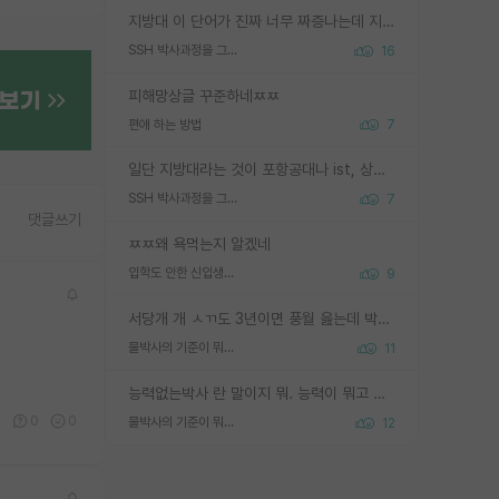
지방대 이 단어가 진짜 너무 짜증나는데 지방대면 다 그냥 쓰레기인가요? 무슨 말 같지도 않은 댓글들이 있는건지??? 지방에도 충분히 좋은 대학 많고 충분히 잘하는 교수님들 많습니다 포항공대 4개 IST 대표 지거국들 여기 모두 다 지방에 있고 여기 출신들 중에 교수하는 분들 적지 않습니다 지거국 출신이 무슨 교수를 하냐?라고 생각할 사람들 많은데 상위 대표 지거국에 아웃라이어들 많습니다 결국 개인의 연구역량과 실적이 중요합니다 이 역량을 펼치는데 있어서 지도교수와의 합도 중요합니다. 그리고 경력이 필요하면 해외포닥까지 다녀오세요
SSH 박사과정을 그만두고 지방대 박사로 옮기면 교수의 꿈은 끝일까요?
16
피해망상글 꾸준하네ㅉㅉ
편애 하는 방법
7
일단 지방대라는 것이 포항공대나 ist, 상위 지거국은 아니라고 생각하겠습니다. 그런곳은 서성한에 비해 소위 대학 네임밸류가 크게 뒤떨어지지는 않으니까요. 대학 이름이 중요하냐? 당연합니다. 대학 이름이 좋아서 좋은 아웃풋이 나오는 것이냐, 좋은 대학은 좋은 사람과 좋은 기회가 몰려있으니 아웃풋도 자연스럽게 좋아지는 것이냐? 대답하기 어려운 문제입니다. 아직 한국 사회에서 학벌을 보는 것도, 특히 이공계를 중심으로 학벌보다는 실적 위주라는 분위기가 형성되는 것도 사실입니다. 지방대 출신으로 전임교수가 될수 있느냐? 가능 불가능을 따지면 당연히 가능입니다. 지방대 박사 출신으로 전임교원이 된 경우가 실제로 있으니까요. 현실적인 가능성이 있느냐? 지금 이정도 대학의 교수가 되고싶다고 생각되는 대학 들어가서 컴공과 교수 목록 켜고 박사 어디서 받았는지 쭉 한번 보세요. 냉정하게 지방대 출신인 분들이 많지는 않으실겁니다.
SSH 박사과정을 그만두고 지방대 박사로 옮기면 교수의 꿈은 끝일까요?
7
댓글쓰기
ㅉㅉ왜 욕먹는지 알겠네
입학도 안한 신입생이 원래 관심을 받나요
9
서당개 개 ㅅㄲ도 3년이면 풍월 읊는데 박사 5년 이상 대리고 있으면서 물된건 교수 탓 맞는ㄱ게 거기가 서당이 아니란 소리임
물박사의 기준이 뭐임?
11
능력없는박사 란 말이지 뭐. 능력이 뭐고 능력이 있다는게 뭔지는 사람마다 기준이 다르니까 얘기해봐야 서로 자기 기준만 얘기해서 논쟁이 끝이 안나고. 주위에서 능력있고 야심있는 신입생이 교수가 유의미한 피드백을 아예 안주면서 제대로된 과제에 참여해볼 기회도 제공하지 않고 잡일 뺑뺑이만 돌려서 맨날 단순작업만 하면서 밤새다가 눈빛이 점점 죽어가는걸 본 사람은 물박사는 교수탓이라고 하고, 교수는 이것저것 알려도 주고 기회도 주고 사수 동기 붙여주면서 어떻게든 끌고가려고 하는데 본인이 매일 뺀질거리면서 출근 하는둥마는둥 하다가 기껏 와서도 폰이나 쳐다보다가 실험 망치고 저녁약속있어서 먼저 가볼게요~ 하는걸 본 사람은 물박사는 본인탓이라고 함.
1
0
0
물박사의 기준이 뭐임?
12