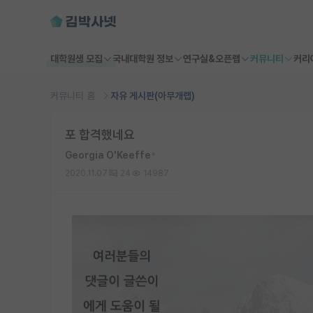
대학원생 모집
국내대학원 정보
연구실&오픈랩
커뮤니티
커리
커뮤니티 홈
자유 게시판(아무개랩)
포 합격했네요
Georgia O'Keeffe
*
2020.11.07
24
14987