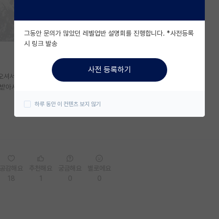
그동안 문의가 많았던 레벨업반 설명회를 진행합니다. *사전등록
시 링크 발송
사전 등록하기
오셔서 붙었다고 하셨네요
받아서 우울하다고 글 썼었는데 오늘 합격했네요.
하루 동안 이 컨텐츠 보지 않기
공감해요
추천해요
궁금해요
별로에요
18
1
0
0