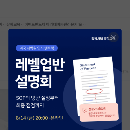
어
유학교육
이벤트
반도체 아카데미
재팬라운지 🌸
스크랩
신고하