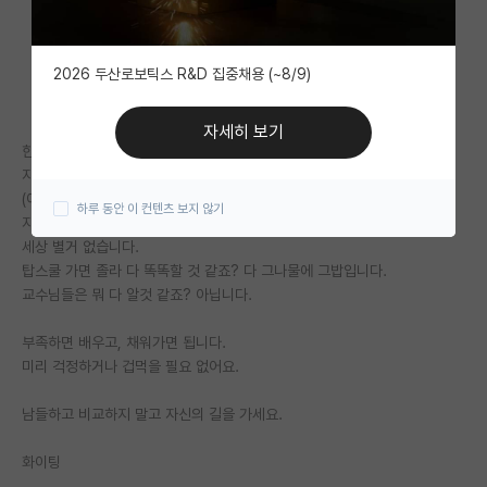
자유 게시판(아무개랩)
2026 두산로보틱스 R&D 집중채용 (~8/9)
미국 유학 게시판
미국 대학원 합격 후기 게시판
자세히 보기
한국 학생들은 충분히 잘하는데,
대학원생 모집 게시판
자신이 부족하다고 느끼면 필요 이상으로 주눅이 많이 드는 것 같네요.
(여기 글 중에 별거 아닌걸로 걱정하는 사람들이 너무 많음)
하루 동안 이 컨텐츠 보지 않기
대학원 합격 후기 게시판
자신감을 가지세요.
세상 별거 없습니다.
연구실(PI) 홍보 게시판
탑스쿨 가면 졸라 다 똑똑할 것 같죠? 다 그나물에 그밥입니다.
교수님들은 뭐 다 알것 같죠? 아닙니다.
석박사 채용 정보 게시판
부족하면 배우고, 채워가면 됩니다.
임용 정보 게시판
미리 걱정하거나 겁먹을 필요 없어요.
학부 인턴 게시판
남들하고 비교하지 말고 자신의 길을 가세요.
취업 게시판
화이팅
임용 후기 게시판