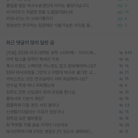
졸업을 앞둔 박사수료생인데 아직도 출장다닙니다
3
이사이트가 처음엔 정말 도움많이됐는데
14
커뮤니티는 다 쓰레기통이지
6
정보보안 연구하는 입장에선 식별가능한 사진을 올리는건 비추이긴함
5
최근 댓글이 많이 달린 글
[무료] 2026 미국 대학원 유학 스타터팩 - 가이드북 & 합격자 컨택메일 템플릿
645
미박 탑스쿨 유학이 빡세진 이유
19
혹시 이정도 스펙이면 어느정도 잡고 준비해야하나요?
14
SSH 박사과정을 그만두고 지방대 박사로 옮기면 교수의 꿈은 끝일까요?
21
카이스트는 모든 연구실마다 서버 제공해주나요?
15
연구실 학생 하나 자퇴했는데
9
입학도 안한 신입생이 원래 관심을 받나요
10
물박사의 기준이 뭐임?
19
랩홈피에 다들 본인 사진 올리냐
23
신생랩가지말라는 이유가 있었구나
15
장학금 모은 랩비통장
16
AI 학회들 거품 슬슬 지적이 나오네요
26
박사진학하기에 2억은 괜찮은 (?) 정도의 경제력인가요
12