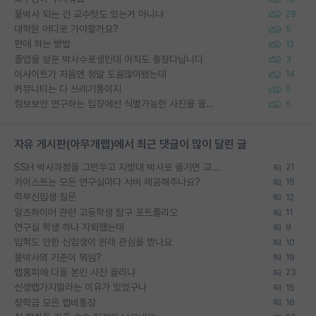
물박사 되는 건 교수탓도 있는거 아니냐
29
대학원 어디로 가야할까요?
5
편애 하는 방법
12
졸업을 앞둔 박사수료생인데 아직도 출장다닙니다
3
이사이트가 처음엔 정말 도움많이됐는데
14
커뮤니티는 다 쓰레기통이지
6
정보보안 연구하는 입장에선 식별가능한 사진을 올리는건 비추이긴함
5
자유 게시판(아무개랩)에서 최근 댓글이 많이 달린 글
SSH 박사과정을 그만두고 지방대 박사로 옮기면 교수의 꿈은 끝일까요?
21
카이스트는 모든 연구실마다 서버 제공해주나요?
15
학부신입생 질문
12
알츠하이머 관련 고등학생 탐구 포트폴리오
11
연구실 학생 하나 자퇴했는데
9
입학도 안한 신입생이 원래 관심을 받나요
10
물박사의 기준이 뭐임?
19
랩홈피에 다들 본인 사진 올리냐
23
신생랩가지말라는 이유가 있었구나
15
장학금 모은 랩비통장
16