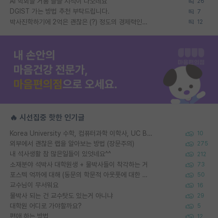
AI 학회들 거품 슬슬 지적이 나오네요
26
DGIST 가는 방법 추천 부탁드립니다.
7
박사진학하기에 2억은 괜찮은 (?) 정도의 경제력인가요
12
🔥 시선집중 핫한 인기글
Korea University 수학, 컴퓨터과학 이학사, UC Berkeley 산업공학 대학원 공학박사가 되는 것은 쉽지 않겠죠?
10
외부에서 괜찮은 랩을 알아보는 방법 (장문주의)
275
내 석사생활 참 많은일들이 있엇네요^^
212
소재분야 석박사 대학원생 + 물박사들이 착각하는 거
73
포스텍 억까에 대해 (동문의 학문적 아웃풋에 대한 반박)
50
교수님이 무서워요
16
물박사 되는 건 교수탓도 있는거 아니냐
29
대학원 어디로 가야할까요?
5
편애 하는 방법
12