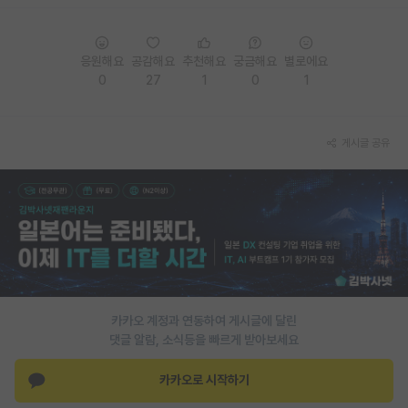
PI 전용 게시판
응원해요
공감해요
추천해요
궁금해요
별로에요
인문사회 계열 게시판
0
27
1
0
1
특수/전문대학원 게시판
반도체/AI 게시판
게시글 공유
장학금/장학생 게시판
학술 정보 게시판
홍보 게시판
커리어
유학교육
카카오 계정과 연동하여 게시글에 달린
댓글 알람, 소식등을 빠르게 받아보세요
이벤트
카카오로 시작하기
반도체 아카데미