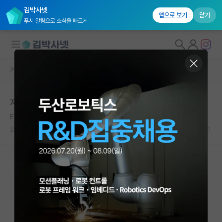
김박사넷
앱으로 보기
닫기
푸시 알림으로 소식을 빠르게
커뮤니티 홈
자유 게시판(아무개랩)
대학원생 모집
자신감, 자존감을 좀 가지시길.
국내대학원 정보
Farrington Daniels
연구실&오픈랩
2020.11.06
10
9414
커뮤니티
커뮤니티 홈
전체글보기
베스트 게시판
IF 명예의전당