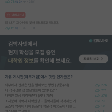
78
34
43101
명예의전당
더 나은 교수님을 찾아 떠나려고 합니다.
111
35
55311
자유 게시판(아무개랩)에서 핫한 인기글은?
외부에서 괜찮은 랩을 알아보는 방법 (장문주의)
275
내 석사생활 참 많은일들이 있엇네요^^
212
대학원 월급 정리해준다 (공대 기준)
275
소재분야 석박사 대학원생 + 물박사들이 착각하는 거
73
포스텍 억까에 대해 (동문의 학문적 아웃풋에 대한 반박)
50
교수님이 무서워요
16