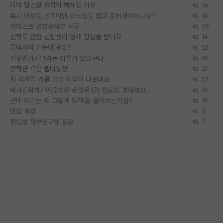
미박 탑스쿨 유학이 빡세진 이유
19
혹시 이정도 스펙이면 어느정도 잡고 준비해야하나요?
14
카이스트 경영공학부 서류
28
입학도 안한 신입생이 원래 관심을 받나요
14
물박사의 기준이 뭐임?
22
신생랩가지말라는 이유가 있었구나
16
장학금 모은 랩비통장
21
AI 학회들 거품 슬슬 지적이 나오네요
27
박사진학하기에 2억은 괜찮은 (?) 정도의 경제력인가요
16
근데 여기는 왜 그렇게 SPK를 물어보는거임?
16
면접 복장
5
편입생 학부연구생 질문
7