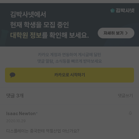
PI 전용 게시판
인문사회 계열 게시판
특수/전문대학원 게시판
반도체/AI 게시판
카카오 계정과 연동하여 게시글에 달린
장학금/장학생 게시판
댓글 알람, 소식등을 빠르게 받아보세요
학술 정보 게시판
카카오로 시작하기
홍보 게시판
댓글 3개
댓글쓰기
커리어
유학교육
Isaac Newton
*
이벤트
2020.10.29
디스플레이는 중국한테 먹힐산업 아닌가요?
반도체 아카데미