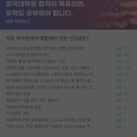
자유 게시판(아무개랩)에서 핫한 인기글은?
외부에서 괜찮은 랩을 알아보는 방법 (장문주의)
276
여기 대학원생 홈페이지다
59
대학원 월급 정리해준다 (공대 기준)
275
대학원생들 교수에게 가스라이팅 당한 것은 이해가 갑니다. 안타깝네요.
120
소재분야 석박사 대학원생 + 물박사들이 착각하는 거
77
왜 후배가 못하는걸 교수님은 내 책임으로 돌리는걸까요?
7
SSH 박사과정을 그만두고 지방대 박사로 옮기면 교수의 꿈은 끝일까요?
9
편애 하는 방법
16
랩홈피에 다들 본인 사진 올리냐
13
역대급 대학원생 빌런
2
석사생의 고민
2
타대학원 컨텍 준비중인데, 지도교수님께는 언제 말씀드려야 할까요?
2
우리나라도 학구 열풍보면 Higher Doctorate 학위가 필요하다고 봅니다.
2