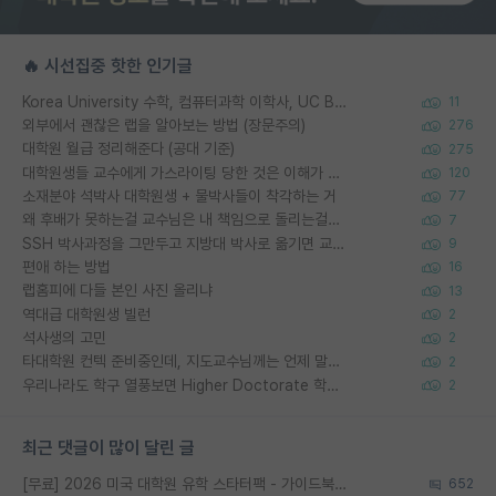
🔥 시선집중 핫한 인기글
Korea University 수학, 컴퓨터과학 이학사, UC Berkeley 산업공학 대학원 공학박사가 되는 것은 쉽지 않겠죠?
11
외부에서 괜찮은 랩을 알아보는 방법 (장문주의)
276
대학원 월급 정리해준다 (공대 기준)
275
대학원생들 교수에게 가스라이팅 당한 것은 이해가 갑니다. 안타깝네요.
120
소재분야 석박사 대학원생 + 물박사들이 착각하는 거
77
왜 후배가 못하는걸 교수님은 내 책임으로 돌리는걸까요?
7
SSH 박사과정을 그만두고 지방대 박사로 옮기면 교수의 꿈은 끝일까요?
9
편애 하는 방법
16
랩홈피에 다들 본인 사진 올리냐
13
역대급 대학원생 빌런
2
석사생의 고민
2
타대학원 컨텍 준비중인데, 지도교수님께는 언제 말씀드려야 할까요?
2
우리나라도 학구 열풍보면 Higher Doctorate 학위가 필요하다고 봅니다.
2
최근 댓글이 많이 달린 글
[무료] 2026 미국 대학원 유학 스타터팩 - 가이드북 & 합격자 컨택메일 템플릿
652