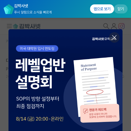
김박사넷
앱으로 보기
닫기
푸시 알림으로 소식을 빠르게
커뮤니티 홈
자유 게시판(아무개랩)
대학원생 모집
대학원 진학 분야 관련 고민 상담...
국내대학원 정보
Pablo Neruda
연구실&오픈랩
2020.10.29
3
6877
커뮤니티
커뮤니티 홈
전체글보기
베스트 게시판
IF 명예의전당