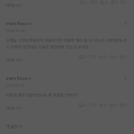
0
0
0
0
1
대댓글 쓰기
재팬라운지 🌸
Irwin Rose
2020.10.29
선생님 스마트팩토리가 적용되기전 어떻게 해야 될 수 잇는지 고민해보는것
도 나쁘지 않겟네요 기술은 웬만하면 잇는것 같아요
0
0
0
0
0
대댓글 쓰기
Irwin Rose
2020.10.29
이렇게 좋은기술이잇는데 왜 적용을 안하디?
0
0
0
0
0
대댓글 쓰기
댓글쓰기