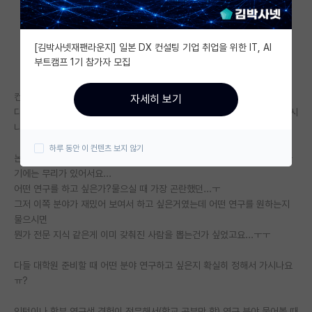
자유 게시판(아무개랩)
[김박사넷재팬라운지] 일본 DX 컨설팅 기업 취업을 위한 IT, AI
미국 유학 게시판
부트캠프 1기 참가자 모집
미국 대학원 합격 후기 게시판
컨택을 하다보면 지원동기 등을 교수님께 같이 보내기도 하는데요,
자세히 보기
대학원생 모집 게시판
다들 컨택을 넣을 시에 교수님의 연구 분야에 대해 완전히 이해?하고 넣으시
나요...?
대학원 합격 후기 게시판
하루 동안 이 컨텐츠 보지 않기
논문 쓰신거 좀 읽고 있는데 기반 지식이 부족해서인가 이걸 완전히 이해하
연구실(PI) 홍보 게시판
기에는 무리가 있어서요...
어떤 연구를 하고 싶은가?물으실 때 가장 곤란했던...ㅜ
석박사 채용 정보 게시판
그저 이쪽 분야가 재밌어 보여서 하고 싶은거였는데 어떤 연구를 원하는지
물으시면
임용 정보 게시판
뭔가 전문 지식 같은게 이미 갖춰진 사람을 뽑는건가 싶었고요...ㅜㅜ
학부 인턴 게시판
다들 대학원 준비할 때 어떤 분야 연구하고 싶은지 확실히 정해서 가시나요
취업 게시판
ㅠ?
임용 후기 게시판
인턴이나 학부 연구생 경험이 전무해서(학교 공부만 함) 연구 분야 물어볼 때