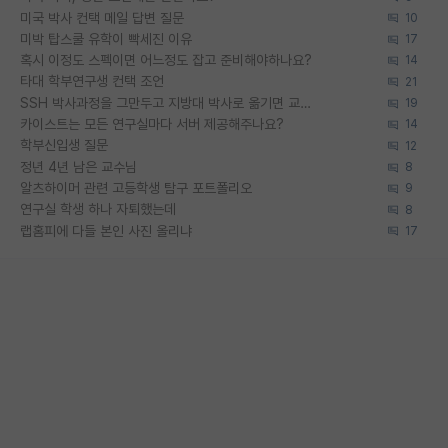
미국 박사 컨택 메일 답변 질문
10
미박 탑스쿨 유학이 빡세진 이유
17
혹시 이정도 스펙이면 어느정도 잡고 준비해야하나요?
14
타대 학부연구생 컨택 조언
21
SSH 박사과정을 그만두고 지방대 박사로 옮기면 교수의 꿈은 끝일까요?
19
카이스트는 모든 연구실마다 서버 제공해주나요?
14
학부신입생 질문
12
정년 4년 남은 교수님
8
알츠하이머 관련 고등학생 탐구 포트폴리오
9
연구실 학생 하나 자퇴했는데
8
랩홈피에 다들 본인 사진 올리냐
17