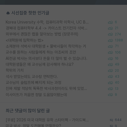
🔥 시선집중 핫한 인기글
Korea University 수학, 컴퓨터과학 이학사, UC Berkeley 산업공학 대학원 공학박사가 되는 것은 쉽지 않겠죠?
6
경북대 컴퓨터학부 4.4 -> 카이스트 전기전자 석박사통합과정 합격
21
외부에서 괜찮은 랩을 알아보는 방법 (장문주의)
274
<대학원에 입학하는 법>
1388
소재분야 석박사 대학원생 + 물박사들이 착각하는 거
71
교수를 원하는 사람들에게 하는 아조씨의 조언
106
AI전공 박사는 의사보다 돈을 더 많이 벌 수 있습니다.
16
대학원생들은 왜 교수님께 감사해야 하나요?
49
학위의 가치
20
석사 받았는데도 교수랑 연락한다.
43
교수님이 슬럼프에 빠지게 되는 과정
40
진짜 제발 적당히 똑똑한 박사과정이라도 위에 있었으면..
13
이사이트가 처음엔 정말 도움많이됐는데
9
최근 댓글이 많이 달린 글
[무료] 2026 미국 대학원 유학 스타터팩 - 가이드북 & 합격자 컨택메일 템플릿
644
미국 박사, 정말 도전해볼 만할까요?
9