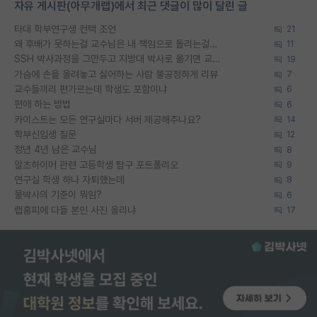
자유 게시판(아무개랩)에서 최근 댓글이 많이 달린 글
타대 학부연구생 컨택 조언
21
왜 후배가 못하는걸 교수님은 내 책임으로 돌리는걸까요?
11
SSH 박사과정을 그만두고 지방대 박사로 옮기면 교수의 꿈은 끝일까요?
19
가슴에 손을 올려놓고 싫어하는 사람 불공정하게 리뷰
7
교수들끼리 편가르는데 학생도 포함이냐
6
편애 하는 방법
6
카이스트는 모든 연구실마다 서버 제공해주나요?
14
학부신입생 질문
12
정년 4년 남은 교수님
8
알츠하이머 관련 고등학생 탐구 포트폴리오
9
연구실 학생 하나 자퇴했는데
8
물박사의 기준이 뭐임?
6
랩홈피에 다들 본인 사진 올리냐
17