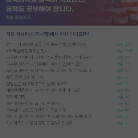
자유 게시판(아무개랩)에서 핫한 인기글은?
외부에서 괜찮은 랩을 알아보는 방법 (장문주의)
274
<대학원에 입학하는 법>
1388
소재분야 석박사 대학원생 + 물박사들이 착각하는 거
71
교수를 원하는 사람들에게 하는 아조씨의 조언
106
AI전공 박사는 의사보다 돈을 더 많이 벌 수 있습니다.
16
AI 탑컨퍼 순위에 대해..
27
실험실은 왜 주먹구구로 돌아가나요?
17
대학원생들은 왜 교수님께 감사해야 하나요?
49
학위의 가치
20
석사 받았는데도 교수랑 연락한다.
43
교수님이 슬럼프에 빠지게 되는 과정
40
진짜 제발 적당히 똑똑한 박사과정이라도 위에 있었으면..
13
이사이트가 처음엔 정말 도움많이됐는데
9