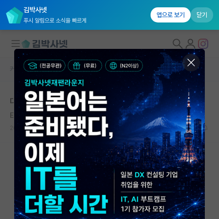
김박사넷
앱으로 보기
닫기
푸시 알림으로 소식을 빠르게
커뮤니티 홈
자유 게시판(아무개랩)
대학원생 모집
대학원 컨택 질문이 있습니다.
국내대학원 정보
Elsa Morante
연구실&오픈랩
2020.10.24
1
7526
커뮤니티
커뮤니티 홈
전체글보기
베스트 게시판
IF 명예의전당