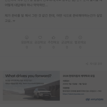
어떻게 대답해야 하나 막막하던...
PI 전용 게시판
제가 준비를 덜 해서 그런 것 같긴 한데, 어떤 식으로 준비해야하는건가 싶었
인문사회 계열 게시판
고요..ㅠ
특수/전문대학원 게시판
반도체/AI 게시판
응원해요
공감해요
추천해요
궁금해요
별로에요
장학금/장학생 게시판
0
0
0
0
0
학술 정보 게시판
게시글 공유
홍보 게시판
커리어
유학교육
이벤트
반도체 아카데미