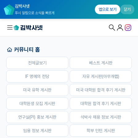
김박사넷
홈
전체글보기
베스트 게시판
IF 명예의 전당
자유 게시판(
앱으로 보기
닫기
푸시 알림으로 소식을 빠르게
커뮤니티 홈
대학원생 모집
전체글보기
베스트 게시판
국내대학원 정보
연구실&오픈랩
IF 명예의 전당
자유 게시판(아무개랩)
커뮤니티
미국 유학 게시판
미국 대학원 합격 후기 게시판
커뮤니티 홈
대학원생 모집 게시판
대학원 합격 후기 게시판
전체글보기
연구실(PI) 홍보 게시판
석박사 채용 정보 게시판
베스트 게시판
임용 정보 게시판
학부 인턴 게시판
IF 명예의전당