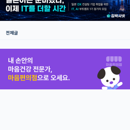
재팬라운지 🌸
전체글