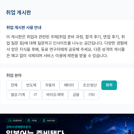
PI 전용 게시판
취업 게시판
인문사회 계열 게시판
취업 게시판 사용 안내
특수/전문대학원 게시판
이 게시판은 취업과 관련된 주제(취업 준비 과정, 합격 후기, 면접 후기, 취
업 질문 등)에 대해 질문하고 인사이트를 나누는 공간입니다. 다양한 경험에
반도체/AI 게시판
서 얻은 지식을 후배, 동료 연구자에게 공유해 주세요. 다른 성격의 게시물
은 예고 없이 삭제되며 서비스 이용에 제한을 받을 수 있습니다.
장학금/장학생 게시판
학술 정보 게시판
취업 분야
홍보 게시판
전체
반도체
자동차
배터리
조선·방산
화학
커리어
철강·기계
IT
바이오·제약
금융
기타
유학교육
이벤트
반도체 아카데미