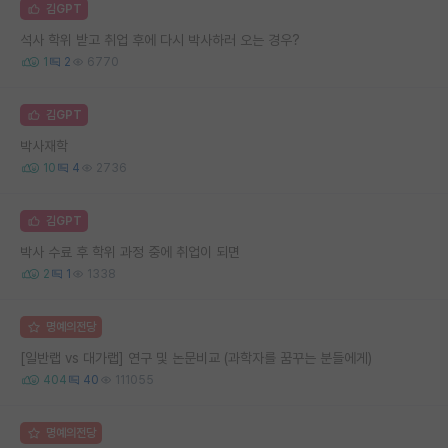
김GPT
석사 학위 받고 취업 후에 다시 박사하러 오는 경우?
1
2
6770
김GPT
박사재학
10
4
2736
김GPT
박사 수료 후 학위 과정 중에 취업이 되면
2
1
1338
명예의전당
[일반랩 vs 대가랩] 연구 및 논문비교 (과학자를 꿈꾸는 분들에게)
404
40
111055
명예의전당