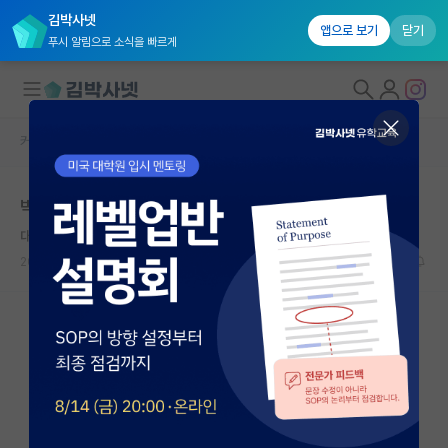
김박사넷
앱으로 보기
닫기
푸시 알림으로 소식을 빠르게
커뮤니티 홈
취업 게시판
대학원생 모집
박사 취업 어떻게 해야 하나요?
국내대학원 정보
대담한 알베르 카뮈
연구실&오픈랩
2025.11.11
2
1884
커뮤니티
커뮤니티 홈
전체글보기
베스트 게시판
IF 명예의전당