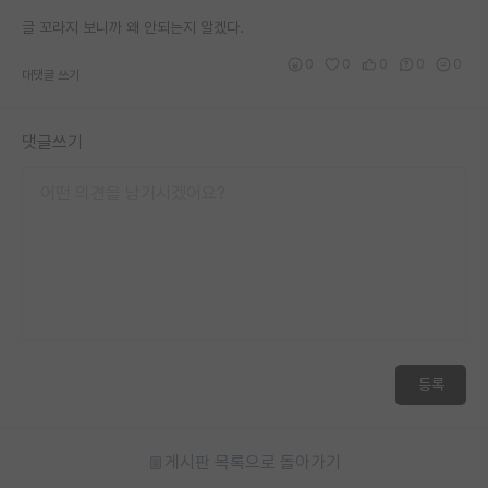
재팬라운지 🌸
글 꼬라지 보니까 왜 안되는지 알겠다.
0
0
0
0
0
대댓글 쓰기
댓글쓰기
등록
게시판 목록으로 돌아가기