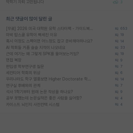
막학기 자퇴 고민됩니다
3
최근 댓글이 많이 달린 글
[무료] 2026 미국 대학원 유학 스타터팩 - 가이드북 & 합격자 컨택메일 템플릿
653
미박 탑스쿨 유학이 빡세진 이유
19
혹시 이정도 스펙이면 어느정도 잡고 준비해야하나요?
14
AI 학회들 거품 슬슬 지적이 나오네요
33
근데 여기는 왜 그렇게 SPK를 물어보는거임?
19
면접 복장
9
편입생 학부연구생 질문
7
세컨티어 학회의 위상
6
우리나라도 학구 열풍보면 Higher Doctorate 학위가 필요하다고 봅니다.
14
연구실 후배와의 관계
7
석사 1학기부터 원래 논문 작성을 하나요?
9
공부 못했는데 논문실적은 좋은 사람을 싫어함?
4
카이스트 뇌인지 사전컨택 시스템
4