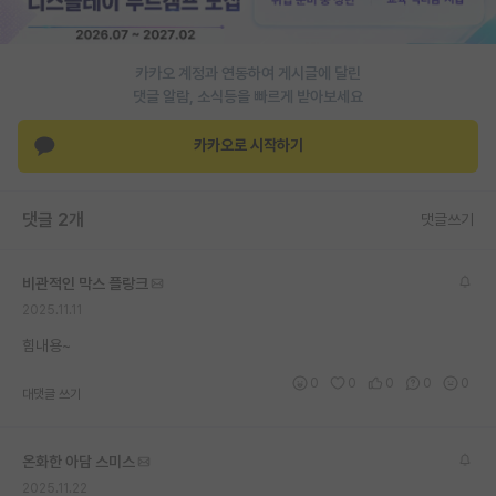
PI 전용 게시판
카카오 계정과 연동하여 게시글에 달린
인문사회 계열 게시판
댓글 알람, 소식등을 빠르게 받아보세요
특수/전문대학원 게시판
카카오로 시작하기
반도체/AI 게시판
장학금/장학생 게시판
댓글 2개
댓글쓰기
학술 정보 게시판
비관적인 막스 플랑크
홍보 게시판
2025.11.11
커리어
힘내용~
0
0
0
0
0
유학교육
대댓글 쓰기
이벤트
온화한 아담 스미스
반도체 아카데미
2025.11.22