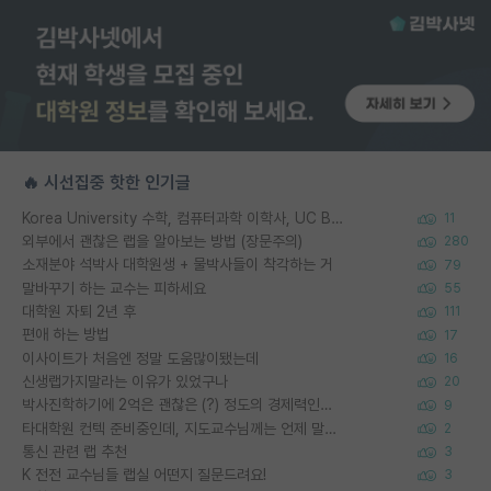
🔥 시선집중 핫한 인기글
Korea University 수학, 컴퓨터과학 이학사, UC Berkeley 산업공학 대학원 공학박사가 되는 것은 쉽지 않겠죠?
11
외부에서 괜찮은 랩을 알아보는 방법 (장문주의)
280
소재분야 석박사 대학원생 + 물박사들이 착각하는 거
79
말바꾸기 하는 교수는 피하세요
55
대학원 자퇴 2년 후
111
편애 하는 방법
17
이사이트가 처음엔 정말 도움많이됐는데
16
신생랩가지말라는 이유가 있었구나
20
박사진학하기에 2억은 괜찮은 (?) 정도의 경제력인가요
9
타대학원 컨텍 준비중인데, 지도교수님께는 언제 말씀드려야 할까요?
2
통신 관련 랩 추천
3
K 전전 교수님들 랩실 어떤지 질문드려요!
3