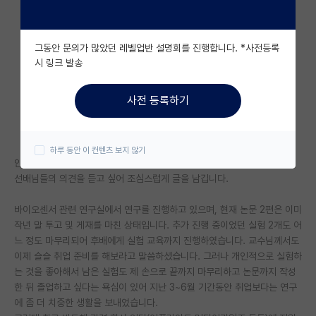
자유 게시판(아무개랩)
그동안 문의가 많았던 레벨업반 설명회를 진행합니다. *사전등록
미국 유학 게시판
시 링크 발송
미국 대학원 합격 후기 게시판
사전 등록하기
대학원생 모집 게시판
대학원 합격 후기 게시판
하루 동안 이 컨텐츠 보지 않기
안녕하세요. 현재 서울 소재 대학원에서 석사 3학기 재학 중인 학생입니다.
연구실(PI) 홍보 게시판
선배님들의 의견을 듣고 싶어 조심스럽게 글을 남깁니다.
석박사 채용 정보 게시판
바이오센서 관련 연구실에서 연구를 진행하고 있으며, 현재 논문 2편은 이미
임용 정보 게시판
작년 말 투고 및 게재를 마친 상태입니다. 추가 진행 중이었던 실험 2개도 어
느 정도 마무리되어 후배에게 실험 교육까지 진행하였습니다. 교수님께서도
학부 인턴 게시판
이제 슬슬 취업 준비를 해보라고 말씀하셨습니다. 그러나 개인적으로 실험하
는 것을 좋아해서 남은 실험도 제 손으로 끝까지 마무리하고 논문까지 작성
취업 게시판
한 뒤 졸업하고 싶다는 욕심이 있어 지난 3~6월 기간동안 취업보다는 연구
에 좀 더 치중한 생활을 보내었습니다.
임용 후기 게시판