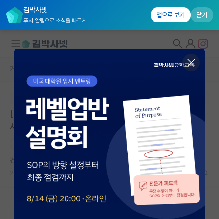
김박사넷
앱으로 보기
닫기
푸시 알림으로 소식을 빠르게
커뮤니티 홈
취업 게시판
대학원생 모집
본문이 수정되지 않는 박제글입니다.
국내대학원 정보
[진로 고민] 석사 3학기, 논문 마무리와 취업 준비 사이에
연구실&오픈랩
서 고민입니다.
커뮤니티
반도체
커뮤니티 홈
건강한 레온하르트 오일러
2026.06.29
3
497
전체글보기
베스트 게시판
IF 명예의전당