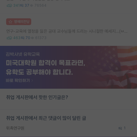
341
37
76564
명예의전당
연구-교육에 열정을 잃은 공대 교수님들께 드리는 시니컬한 메세지...(ㅂㄷㅂㄷ)
463
70
61373
취업 게시판에서 핫한 인기글은?
취업 게시판에서 최근 댓글이 많이 달린 글
위촉연구원
1