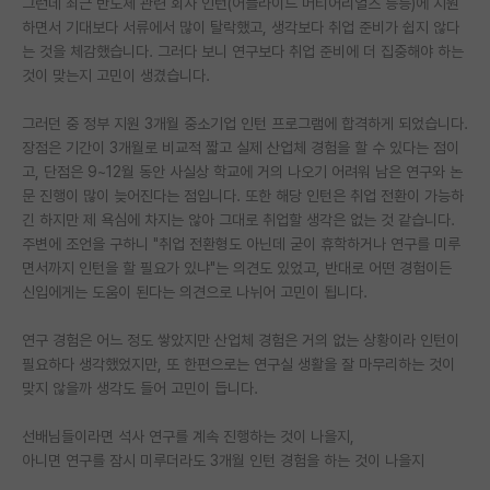
그런데 최근 반도체 관련 회사 인턴(어플라이드 머티어리얼즈 등등)에 지원
하면서 기대보다 서류에서 많이 탈락했고, 생각보다 취업 준비가 쉽지 않다
PI 전용 게시판
는 것을 체감했습니다. 그러다 보니 연구보다 취업 준비에 더 집중해야 하는
것이 맞는지 고민이 생겼습니다.
인문사회 계열 게시판
특수/전문대학원 게시판
그러던 중 정부 지원 3개월 중소기업 인턴 프로그램에 합격하게 되었습니다.
장점은 기간이 3개월로 비교적 짧고 실제 산업체 경험을 할 수 있다는 점이
반도체/AI 게시판
고, 단점은 9~12월 동안 사실상 학교에 거의 나오기 어려워 남은 연구와 논
문 진행이 많이 늦어진다는 점입니다. 또한 해당 인턴은 취업 전환이 가능하
장학금/장학생 게시판
긴 하지만 제 욕심에 차지는 않아 그대로 취업할 생각은 없는 것 같습니다.
주변에 조언을 구하니 "취업 전환형도 아닌데 굳이 휴학하거나 연구를 미루
학술 정보 게시판
면서까지 인턴을 할 필요가 있냐"는 의견도 있었고, 반대로 어떤 경험이든
신입에게는 도움이 된다는 의견으로 나뉘어 고민이 됩니다.
홍보 게시판
커리어
연구 경험은 어느 정도 쌓았지만 산업체 경험은 거의 없는 상황이라 인턴이
필요하다 생각했었지만, 또 한편으로는 연구실 생활을 잘 마무리하는 것이
유학교육
맞지 않을까 생각도 들어 고민이 듭니다.
이벤트
선배님들이라면 석사 연구를 계속 진행하는 것이 나을지,
아니면 연구를 잠시 미루더라도 3개월 인턴 경험을 하는 것이 나을지
반도체 아카데미