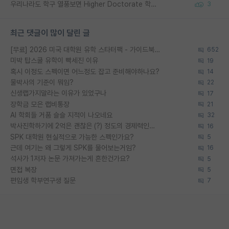
우리나라도 학구 열풍보면 Higher Doctorate 학위가 필요하다고 봅니다.
3
최근 댓글이 많이 달린 글
[무료] 2026 미국 대학원 유학 스타터팩 - 가이드북 & 합격자 컨택메일 템플릿
652
미박 탑스쿨 유학이 빡세진 이유
19
혹시 이정도 스펙이면 어느정도 잡고 준비해야하나요?
14
물박사의 기준이 뭐임?
22
신생랩가지말라는 이유가 있었구나
17
장학금 모은 랩비통장
21
AI 학회들 거품 슬슬 지적이 나오네요
32
박사진학하기에 2억은 괜찮은 (?) 정도의 경제력인가요
16
SPK 대학원 현실적으로 가능한 스펙인가요?
5
근데 여기는 왜 그렇게 SPK를 물어보는거임?
16
석사가 1저자 논문 가져가는게 흔한건가요?
5
면접 복장
5
편입생 학부연구생 질문
7