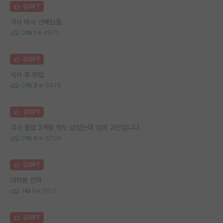
김GPT
석사 박사 선배님들
0
1
4970
김GPT
석사 후 취업
0
3
5478
김GPT
석사 졸업 3개월 정도 남았는데 심히 고민입니다.
0
0
5708
김GPT
대학원 진학
1
1
5103
김GPT