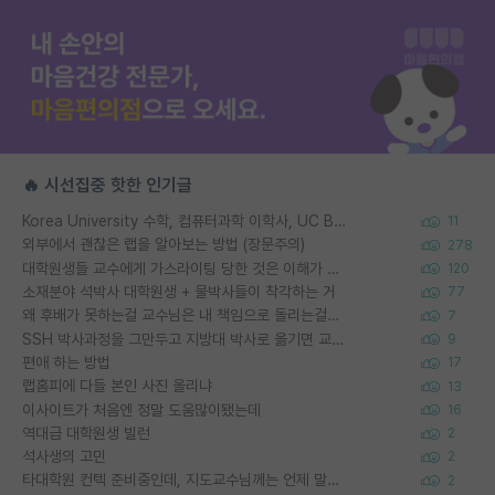
🔥 시선집중 핫한 인기글
Korea University 수학, 컴퓨터과학 이학사, UC Berkeley 산업공학 대학원 공학박사가 되는 것은 쉽지 않겠죠?
11
외부에서 괜찮은 랩을 알아보는 방법 (장문주의)
278
대학원생들 교수에게 가스라이팅 당한 것은 이해가 갑니다. 안타깝네요.
120
소재분야 석박사 대학원생 + 물박사들이 착각하는 거
77
왜 후배가 못하는걸 교수님은 내 책임으로 돌리는걸까요?
7
SSH 박사과정을 그만두고 지방대 박사로 옮기면 교수의 꿈은 끝일까요?
9
편애 하는 방법
17
랩홈피에 다들 본인 사진 올리냐
13
이사이트가 처음엔 정말 도움많이됐는데
16
역대급 대학원생 빌런
2
석사생의 고민
2
타대학원 컨텍 준비중인데, 지도교수님께는 언제 말씀드려야 할까요?
2