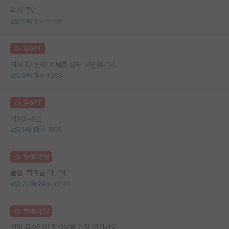
학사 졸업
0
2
6266
김GPT
석사 3기인데 자퇴를 할지 고민입니다.
0
5
3280
김GPT
석사3~4년
1
13
1829
명예의전당
졸업, 학계를 떠나며
72
24
15141
명예의전당
신임 교수인데 학생분들 건강 챙기세요