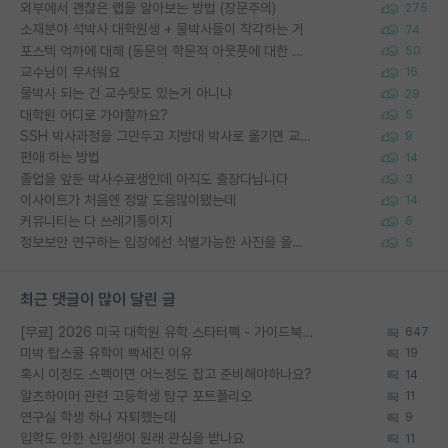
외부에서 괜찮은 랩을 알아보는 방법 (장문주의)
275
소재분야 석박사 대학원생 + 물박사들이 착각하는 거
74
포스텍 억까에 대해 (동문의 학문적 아웃풋에 대한 반박)
50
교수님이 무서워요
16
물박사 되는 건 교수탓도 있는거 아니냐
29
대학원 어디로 가야할까요?
5
SSH 박사과정을 그만두고 지방대 박사로 옮기면 교수의 꿈은 끝일까요?
9
편애 하는 방법
14
졸업을 앞둔 박사수료생인데 아직도 출장다닙니다
3
이사이트가 처음엔 정말 도움많이됐는데
14
커뮤니티는 다 쓰레기통이지
6
정보보안 연구하는 입장에선 식별가능한 사진을 올리는건 비추이긴함
5
최근 댓글이 많이 달린 글
[무료] 2026 미국 대학원 유학 스타터팩 - 가이드북 & 합격자 컨택메일 템플릿
647
미박 탑스쿨 유학이 빡세진 이유
19
혹시 이정도 스펙이면 어느정도 잡고 준비해야하나요?
14
알츠하이머 관련 고등학생 탐구 포트폴리오
11
연구실 학생 하나 자퇴했는데
9
입학도 안한 신입생이 원래 관심을 받나요
11