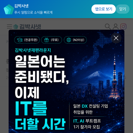
김박사넷
앱으로 보기
닫기
푸시 알림으로 소식을 빠르게
커뮤니티 홈
취업 게시판
대학원생 모집
종기원 vs 대전 정출연
국내대학원 정보
점잖은 레오나르도 다빈치
연구실&오픈랩
2026.05.11
0
1318
커뮤니티
커뮤니티 홈
전체글보기
베스트 게시판
IF 명예의전당