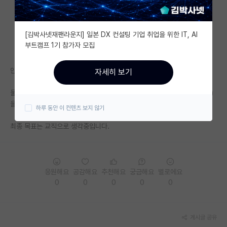
자유 게시판(아무개랩)
[김박사넷재팬라운지] 일본 DX 컨설팅 기업 취업을 위한 IT, AI
미국 유학 게시판
부트캠프 1기 참가자 모집
미국 대학원 합격 후기 게시판
안녕하세요, 김박사넷에서 많은 유용한 정보 얻어가고 있습니다 ㅎㅎ
자세히 보기
대학원생 모집 게시판
둘 다 붙었다는 가정하에, 삼성 종기원과 대전 메이저 정출연 (화연/에기연)
대학원 합격 후기 게시판
을 비교하면 어디로 가는게 더 좋을까요?
하루 동안 이 컨텐츠 보지 않기
연구실(PI) 홍보 게시판
최종 목표는 교직으로 생각중입니다.
석박사 채용 정보 게시판
임용 정보 게시판
응원해요
공감해요
추천해요
궁금해요
별로에요
학부 인턴 게시판
0
0
0
0
0
취업 게시판
게시글 공유
임용 후기 게시판