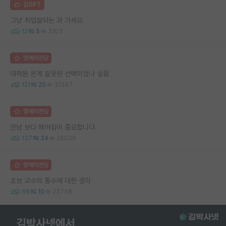
김GPT
그냥 취업잘되는 과 가세요
12
5
3103
명예의전당
대학원 온게 잘못된 선택이었나 싶음
121
20
31397
명예의전당
만남 보다 헤어짐이 중요합니다.
137
34
26039
명예의전당
초보 교수의 통수에 대한 생각
69
10
23758