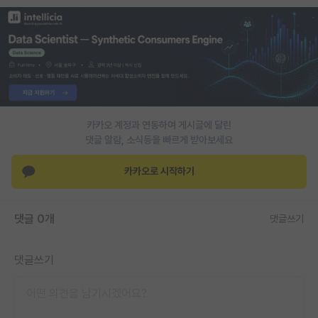
PI 전용 게시판
인문사회 계열 게시판
특수/전문대학원 게시판
반도체/AI 게시판
카카오 계정과 연동하여 게시글에 달린
장학금/장학생 게시판
댓글 알람, 소식등을 빠르게 받아보세요
학술 정보 게시판
카카오로 시작하기
홍보 게시판
댓글 0개
댓글쓰기
커리어
유학교육
댓글쓰기
이벤트
반도체 아카데미