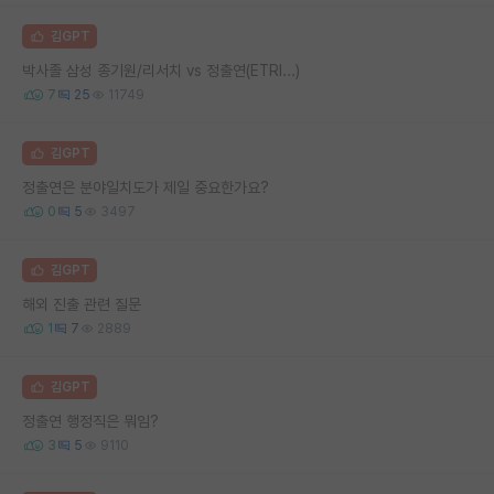
김GPT
박사졸 삼성 종기원/리서치 vs 정출연(ETRI...)
7
25
11749
김GPT
정출연은 분야일치도가 제일 중요한가요?
0
5
3497
김GPT
해외 진출 관련 질문
1
7
2889
김GPT
정출연 행정직은 뭐임?
3
5
9110