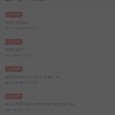
김GPT
연세대 포항공대
73
42
16635
김GPT
정출연 순위?
2
9
23865
김GPT
공대 대학원은 카 = 서? or 카 &gt; 서
34
39
12559
김GPT
바로 진학하기 (A) vs 한학기 쉬며 재도전하기 (B)
7
14
1576