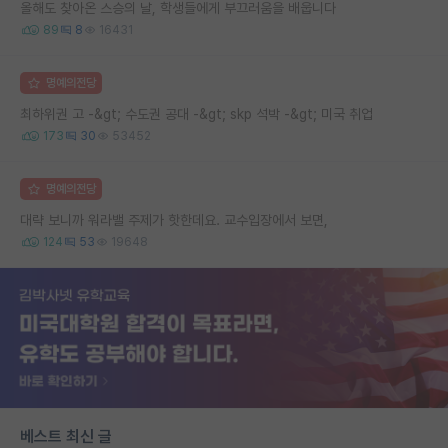
올해도 찾아온 스승의 날, 학생들에게 부끄러움을 배웁니다
89
8
16431
명예의전당
최하위권 고 -&gt; 수도권 공대 -&gt; skp 석박 -&gt; 미국 취업
173
30
53452
명예의전당
대략 보니까 워라밸 주제가 핫한데요. 교수입장에서 보면,
124
53
19648
베스트 최신 글