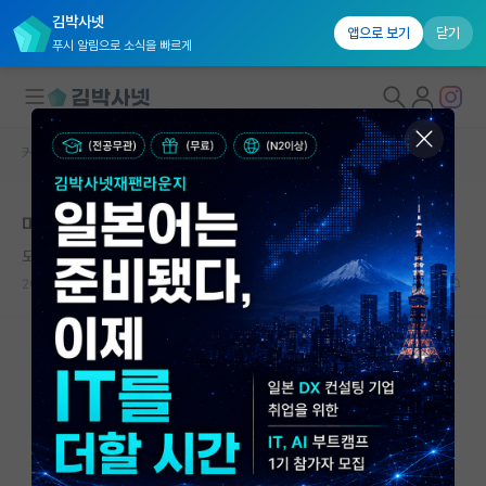
김박사넷
앱으로 보기
닫기
푸시 알림으로 소식을 빠르게
커뮤니티 홈
베스트 게시판
대학원생 모집
마이너 리비전 후 리젝?
국내대학원 정보
도도한 막스 플랑크
연구실&오픈랩
2026.07.07
13
4956
커뮤니티
커뮤니티 홈
전체글보기
베스트 게시판
IF 명예의전당