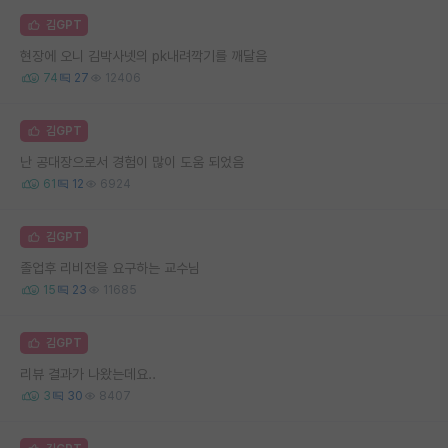
김GPT
현장에 오니 김박사넷의 pk내려깍기를 깨달음
74
27
12406
김GPT
난 공대장으로서 경험이 많이 도움 되었음
61
12
6924
김GPT
졸업후 리비전을 요구하는 교수님
15
23
11685
김GPT
리뷰 결과가 나왔는데요..
3
30
8407