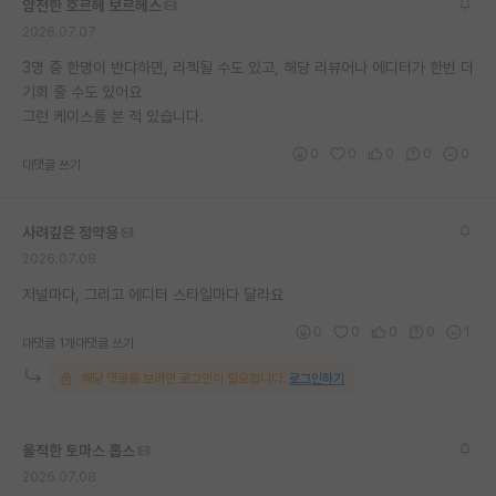
얌전한 호르헤 보르헤스
재팬라운지 🌸
2026.07.07
3명 중 한명이 반댜하면, 리젝될 수도 있고, 해당 리뷰어나 에디터가 한번 더
기회 줄 수도 있어요
그런 케이스를 본 적 있습니다.
0
0
0
0
0
대댓글 쓰기
사려깊은 정약용
2026.07.08
저널마다, 그리고 에디터 스타일마다 달라요
0
0
0
0
1
대댓글 1개
대댓글 쓰기
해당 댓글을 보려면 로그인이 필요합니다.
로그인하기
울적한 토마스 홉스
2026.07.08