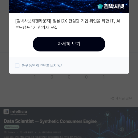
자유 게시판(아무개랩)
[김박사넷재팬라운지] 일본 DX 컨설팅 기업 취업을 위한 IT, AI
미국 유학 게시판
부트캠프 1기 참가자 모집
미국 대학원 합격 후기 게시판
.
자세히 보기
대학원생 모집 게시판
대학원 합격 후기 게시판
하루 동안 이 컨텐츠 보지 않기
응원해요
공감해요
추천해요
궁금해요
별로에요
연구실(PI) 홍보 게시판
1
0
0
0
1
석박사 채용 정보 게시판
임용 정보 게시판
게시글 공유
학부 인턴 게시판
취업 게시판
임용 후기 게시판