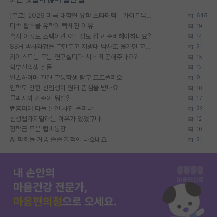
[무료] 2026 미국 대학원 유학 스타터팩 - 가이드북 & 합격자 컨택메일 템플릿
645
미박 탑스쿨 유학이 빡세진 이유
19
혹시 이정도 스펙이면 어느정도 잡고 준비해야하나요?
14
SSH 박사과정을 그만두고 지방대 박사로 옮기면 교수의 꿈은 끝일까요?
21
카이스트는 모든 연구실마다 서버 제공해주나요?
15
학부신입생 질문
12
알츠하이머 관련 고등학생 탐구 포트폴리오
9
입학도 안한 신입생이 원래 관심을 받나요
10
물박사의 기준이 뭐임?
17
랩홈피에 다들 본인 사진 올리냐
22
신생랩가지말라는 이유가 있었구나
12
장학금 모은 랩비통장
10
AI 학회들 거품 슬슬 지적이 나오네요
21