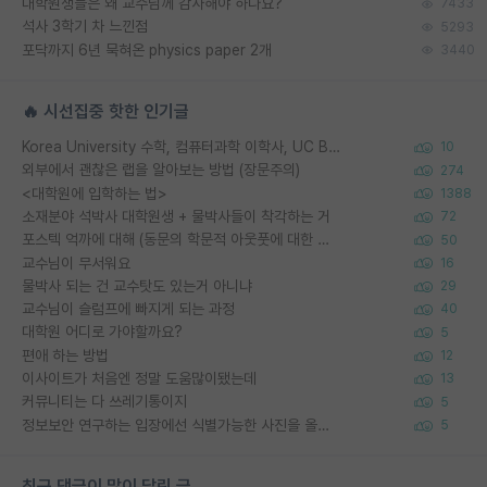
대학원생들은 왜 교수님께 감사해야 하나요?
7433
석사 3학기 차 느낀점
5293
포닥까지 6년 묵혀온 physics paper 2개
3440
🔥 시선집중 핫한 인기글
Korea University 수학, 컴퓨터과학 이학사, UC Berkeley 산업공학 대학원 공학박사가 되는 것은 쉽지 않겠죠?
10
외부에서 괜찮은 랩을 알아보는 방법 (장문주의)
274
<대학원에 입학하는 법>
1388
소재분야 석박사 대학원생 + 물박사들이 착각하는 거
72
포스텍 억까에 대해 (동문의 학문적 아웃풋에 대한 반박)
50
교수님이 무서워요
16
물박사 되는 건 교수탓도 있는거 아니냐
29
교수님이 슬럼프에 빠지게 되는 과정
40
대학원 어디로 가야할까요?
5
편애 하는 방법
12
이사이트가 처음엔 정말 도움많이됐는데
13
커뮤니티는 다 쓰레기통이지
5
정보보안 연구하는 입장에선 식별가능한 사진을 올리는건 비추이긴함
5
최근 댓글이 많이 달린 글