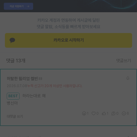
PI 전용 게시판
카카오 계정과 연동하여 게시글에 달린
인문사회 계열 게시판
댓글 알람, 소식등을 빠르게 받아보세요
특수/전문대학원 게시판
카카오로 시작하기
반도체/AI 게시판
장학금/장학생 게시판
댓글 13개
댓글쓰기
학술 정보 게시판
허탈한 윌리엄 켈빈
홍보 게시판
2026.07.08
누적 신고가 20개 이상인 사용자입니다.
커리어
하라는대로 해
BEST
병신아
유학교육
1
0
1
0
6
대댓글 쓰기
이벤트
반도체 아카데미