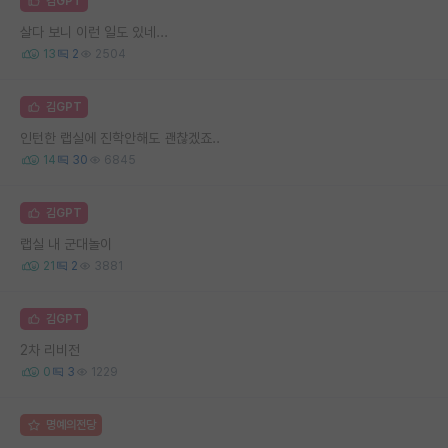
김GPT
살다 보니 이런 일도 있네...
13
2
2504
김GPT
인턴한 랩실에 진학안해도 괜찮겠죠..
14
30
6845
김GPT
랩실 내 군대놀이
21
2
3881
김GPT
2차 리비전
0
3
1229
명예의전당