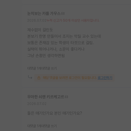
눈치보는 카를 가우스
2026.07.02
누적 신고가 50개 이상인 사용자입니다.
재수없이 걸린듯
본보기 한명 만들어서 조지는 악질 교수 있는데
보통은 존재감 있는 학생이 타겟으로 걸림.
실력이 뛰어나거나, 소문이 좋다거나
그냥 손흥민 생각하면됨
대댓글 1개
대댓글 쓰기
해당 댓글을 보려면 로그인이 필요합니다.
로그인하기
우아한 쇠렌 키르케고르
2026.07.02
들은 얘기인가요 본인 얘기인가요?
대댓글 1개
대댓글 쓰기