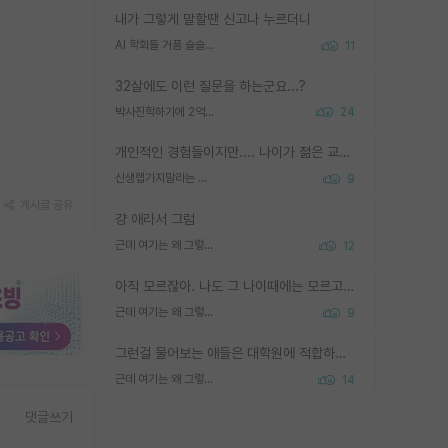
내가 그렇게 말할땐 신고나 누르더니
AI 학회들 거품 슬슬 지적이 나오네요
11
32살에도 이런 질문을 하는군요...?
박사진학하기에 2억은 괜찮은 (?) 정도의 경제력인가요
24
개인적인 경험들이지만.... 나이가 젊은 교수일수록 꼰대라는 가면을 쓴 채로 무례함을 행동하는 경우가 거의 90% 정도였음. 나이가 어린데 다른 또래들과 달리 명예, 권력, 재력까지 얻었으니 세상 다 가진 기분이겠지. 오히러 나이 든 교수들이 행동과 말을 더 조심하시더라.
신생랩가지말라는 이유가 있었구나
9
게시글 공유
걍 애라서 그럼
근데 여기는 왜 그렇게 SPK를 물어보는거임?
12
아직 모르잖아. 나도 그 나이때에는 모르고 평가 받고 안심하고 싶었어.
근데 여기는 왜 그렇게 SPK를 물어보는거임?
9
그런걸 물어보는 애들은 대학원에 적합하지 않다
근데 여기는 왜 그렇게 SPK를 물어보는거임?
14
댓글쓰기