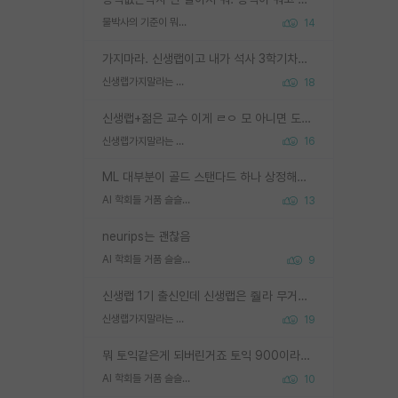
물박사의 기준이 뭐임?
14
가지마라. 신생랩이고 내가 석사 3학기차인데 최고참인데 나도 아무것도 모르는데 교수가 후배들 왜 논문 교육 안시키냐. 논문 왜 안 써오냐 닦달한다
신생랩가지말라는 이유가 있었구나
18
신생랩+젊은 교수 이게 ㄹㅇ 모 아니면 도인듯.
신생랩가지말라는 이유가 있었구나
16
ML 대부분이 골드 스탠다드 하나 상정해놓고 (벤치마크 데이터셋이 여러 개면 여러 개 상정) 그거 얼마나 잘 맞추나 싸움임 가끔 번뜩이는 설계 철학을 보여주는 논문들도 있지만 대부분 그거 성적 얼마나 더 올리느라에 혈안이 되어 있는 측면이 잇음
AI 학회들 거품 슬슬 지적이 나오네요
13
neurips는 괜찮음
AI 학회들 거품 슬슬 지적이 나오네요
9
신생랩 1기 출신인데 신생랩은 줠라 무거운 바벨 같은거임. 들면 대박인데 못들면 깔려 죽음. 아무도 알려주지 않는 환경에서 자생해야하지만, 일단 살아남았다면 그 어떤 사람보다 악착같고 생존력 높은 사람으로 거듭날 수 있음
신생랩가지말라는 이유가 있었구나
19
뭐 토익같은게 되버린거죠 토익 900이라고 영어잘하는건 아닙니다만 잘하는사람은 다 900을 넘는 그런
AI 학회들 거품 슬슬 지적이 나오네요
10