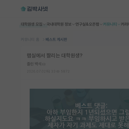
대학원생 모집
국내대학원 정보
연구실&오픈랩
커뮤니티
커리
커뮤니티 홈
베스트 게시판
랩실에서 짤리는 대학원생?
졸린 백석
2026.07.02
33
5872