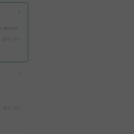
인 분이신가
0
3
6
0
0