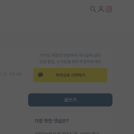
카카오 계정과 연동하여 게시글에 달린
댓글 알람, 소식등을 빠르게 받아보세요
기
댓글 알람
카카오로 시작하기
글쓰기
가장 핫한 댓글은?
능력없는박사 란 말이지 뭐. 능력이 뭐고 능력이 있다는게 뭔지는 사람마다 기준이 다르니까 얘기해봐야 서로 자기 기준만 얘기해서 논쟁이 끝이 안나고. 주위에서 능력있고 야심있는 신입생이 교수가 유의미한 피드백을 아예 안주면서 제대로된 과제에 참여해볼 기회도 제공하지 않고 잡일 뺑뺑이만 돌려서 맨날 단순작업만 하면서 밤새다가 눈빛이 점점 죽어가는걸 본 사람은 물박사는 교수탓이라고 하고, 교수는 이것저것 알려도 주고 기회도 주고 사수 동기 붙여주면서 어떻게든 끌고가려고 하는데 본인이 매일 뺀질거리면서 출근 하는둥마는둥 하다가 기껏 와서도 폰이나 쳐다보다가 실험 망치고 저녁약속있어서 먼저 가볼게요~ 하는걸 본 사람은 물박사는 본인탓이라고 함.