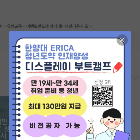
어
유학교육
이벤트
반도체 아카데미
재팬라운지 🌸
스크랩
신고하