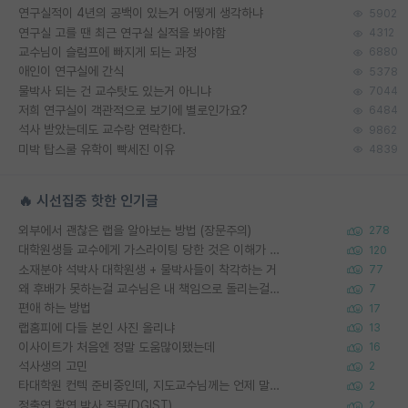
연구실적이 4년의 공백이 있는거 어떻게 생각하냐
5902
연구실 고를 땐 최근 연구실 실적을 봐야함
4312
교수님이 슬럼프에 빠지게 되는 과정
6880
애인이 연구실에 간식
5378
물박사 되는 건 교수탓도 있는거 아니냐
7044
저희 연구실이 객관적으로 보기에 별로인가요?
6484
석사 받았는데도 교수랑 연락한다.
9862
미박 탑스쿨 유학이 빡세진 이유
4839
🔥 시선집중 핫한 인기글
외부에서 괜찮은 랩을 알아보는 방법 (장문주의)
278
대학원생들 교수에게 가스라이팅 당한 것은 이해가 갑니다. 안타깝네요.
120
소재분야 석박사 대학원생 + 물박사들이 착각하는 거
77
왜 후배가 못하는걸 교수님은 내 책임으로 돌리는걸까요?
7
편애 하는 방법
17
랩홈피에 다들 본인 사진 올리냐
13
이사이트가 처음엔 정말 도움많이됐는데
16
석사생의 고민
2
타대학원 컨텍 준비중인데, 지도교수님께는 언제 말씀드려야 할까요?
2
정출연 학연 박사 질문(DGIST)
2