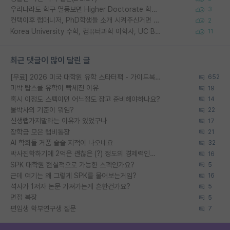
우리나라도 학구 열풍보면 Higher Doctorate 학위가 필요하다고 봅니다.
3
컨택이후 랩매니저, PhD학생들 소개 시켜주신거면 거의 컨펌에 가깝나요?
2
Korea University 수학, 컴퓨터과학 이학사, UC Berkeley 산업공학 대학원 공학박사가 되는 것은 쉽지 않겠죠?
11
최근 댓글이 많이 달린 글
[무료] 2026 미국 대학원 유학 스타터팩 - 가이드북 & 합격자 컨택메일 템플릿
652
미박 탑스쿨 유학이 빡세진 이유
19
혹시 이정도 스펙이면 어느정도 잡고 준비해야하나요?
14
물박사의 기준이 뭐임?
22
신생랩가지말라는 이유가 있었구나
17
장학금 모은 랩비통장
21
AI 학회들 거품 슬슬 지적이 나오네요
32
박사진학하기에 2억은 괜찮은 (?) 정도의 경제력인가요
16
SPK 대학원 현실적으로 가능한 스펙인가요?
5
근데 여기는 왜 그렇게 SPK를 물어보는거임?
16
석사가 1저자 논문 가져가는게 흔한건가요?
5
면접 복장
5
편입생 학부연구생 질문
7