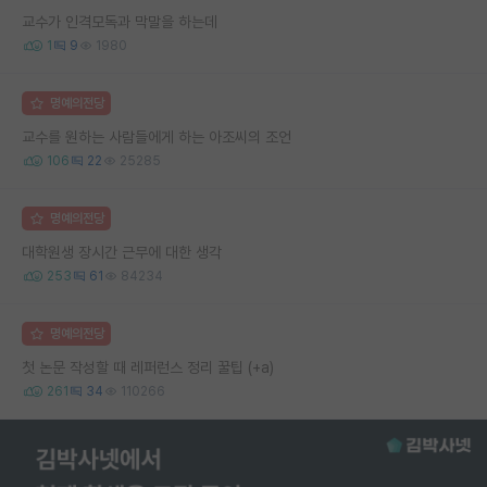
교수가 인격모독과 막말을 하는데
1
9
1980
명예의전당
교수를 원하는 사람들에게 하는 아조씨의 조언
106
22
25285
명예의전당
대학원생 장시간 근무에 대한 생각
253
61
84234
명예의전당
첫 논문 작성할 때 레퍼런스 정리 꿀팁 (+a)
261
34
110266