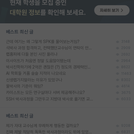
베스트 최신 글
근데 여기는 왜 그렇게 SPK를 물어보는거임?
3148
석박사 과정 합격하고, 컨택했던교수님이 연락이 안됩니다...
2909
랩홈피에 다들 본인 사진 올리냐
2692
이사이트가 처음엔 정말 도움많이됐는데
2964
박사진학하기에 2억은 괜찮은 (?) 정도의 경제력인가요
8622
AI 학회들 거품 슬슬 지적이 나오네요
11463
신생랩가지말라는 이유가 있었구나
8302
물박사의 기준이 뭐임?
4614
카이스트는 모든 연구실마다 서버 제공해주나요?
3675
SSH 박사과정을 그만두고 지방대 박사로 옮기면 교수의 꿈은 끝일까요?
6033
베스트 최신 글
제가 자대 교수님께 무례하게 행동한 걸까요?
9208
진짜 제발 적당히 똑똑한 박사과정이라도 위에 있었으면..
6831