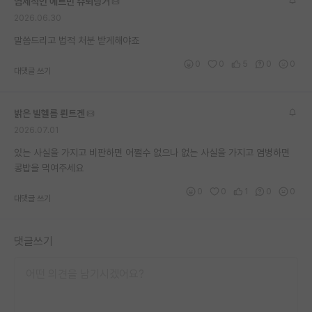
염세적인 에르빈 슈뢰딩거
2026.06.30
말씀드리고 법적 처분 받게해야죠
0
0
5
0
0
대댓글 쓰기
밝은 빌헬름 뢴트겐
2026.07.01
있는 사실을 가지고 비판하면 어쩔수 없으나 없는 사실을 가지고 염병하면
콩밥을 먹여주세요
0
0
1
0
0
대댓글 쓰기
댓글쓰기