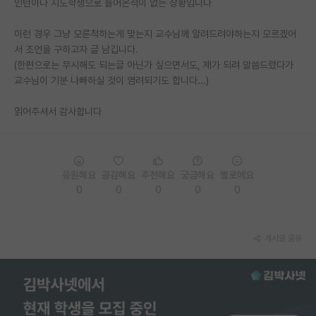
인턴이나 지도학생으로 들어온적이 없는 상황입니다
PI 전용 게시판
이런 경우 그냥 모른척하는게 맞는지 교수님께 알려드려야하는지 모르겠어
서 조언을 구하고자 글 남깁니다.
인문사회 계열 게시판
(한편으로는 무시해도 되는글 아닌가 싶으면서도, 제가 되려 말씀드렸다가
특수/전문대학원 게시판
교수님이 기분 나빠하실 것이 염려되기도 합니다...)
반도체/AI 게시판
읽어주셔서 감사합니다
장학금/장학생 게시판
학술 정보 게시판
응원해요
공감해요
추천해요
궁금해요
별로에요
0
0
0
0
0
홍보 게시판
커리어
게시글 공유
유학교육
이벤트
반도체 아카데미