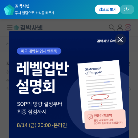
김박사넷
앱으로 보기
닫기
푸시 알림으로 소식을 빠르게
커뮤니티 홈
베스트 게시판
대학원생 모집
지도교수님에 대한 일방적인 비방글이 지속적으로 올라오
국내대학원 정보
는데 어떻게 해야할까요?
연구실&오픈랩
쑥스러운 쿠르트 괴델
커뮤니티
2026.06.30
2
3722
커뮤니티 홈
전체글보기
베스트 게시판
IF 명예의전당