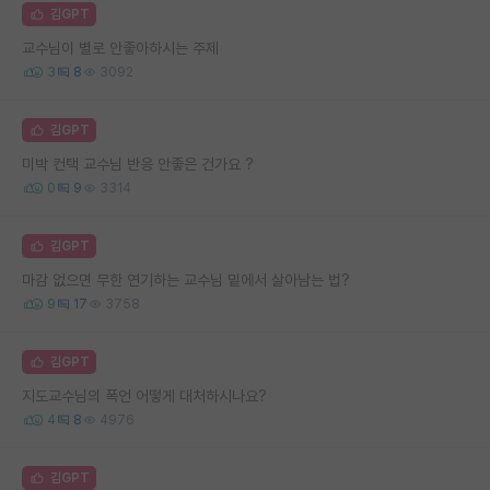
김GPT
교수님이 별로 안좋아하시는 주제
3
8
3092
김GPT
미박 컨택 교수님 반응 안좋은 건가요 ?
0
9
3314
김GPT
마감 없으면 무한 연기하는 교수님 밑에서 살아남는 법?
9
17
3758
김GPT
지도교수님의 폭언 어떻게 대처하시나요?
4
8
4976
김GPT