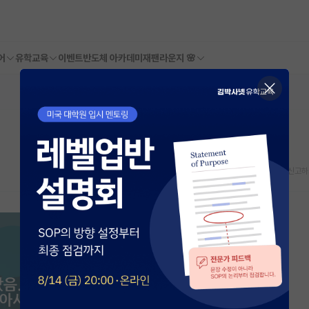
어
유학교육
이벤트
반도체 아카데미
재팬라운지 🌸
스크랩
신고하