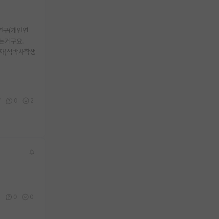
연구(개인연
있는거구요.
제자(석박사학생
7
0
2
5
0
0