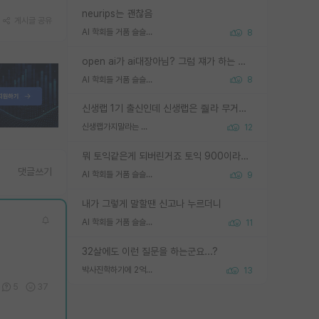
neurips는 괜찮음
게시글 공유
AI 학회들 거품 슬슬 지적이 나오네요
8
open ai가 ai대장아님? 그럼 쟤가 하는 말이 다 맞겠네
AI 학회들 거품 슬슬 지적이 나오네요
8
신생랩 1기 출신인데 신생랩은 줠라 무거운 바벨 같은거임. 들면 대박인데 못들면 깔려 죽음. 아무도 알려주지 않는 환경에서 자생해야하지만, 일단 살아남았다면 그 어떤 사람보다 악착같고 생존력 높은 사람으로 거듭날 수 있음
신생랩가지말라는 이유가 있었구나
12
뭐 토익같은게 되버린거죠 토익 900이라고 영어잘하는건 아닙니다만 잘하는사람은 다 900을 넘는 그런
댓글쓰기
AI 학회들 거품 슬슬 지적이 나오네요
9
내가 그렇게 말할땐 신고나 누르더니
AI 학회들 거품 슬슬 지적이 나오네요
11
32살에도 이런 질문을 하는군요...?
박사진학하기에 2억은 괜찮은 (?) 정도의 경제력인가요
13
5
37