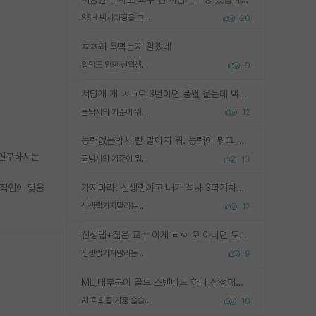
SSH 박사과정을 그만두고 지방대 박사로 옮기면 교수의 꿈은 끝일까요?
20
ㅉㅉ왜 욕먹는지 알겠네
입학도 안한 신입생이 원래 관심을 받나요
9
서당개 개 ㅅㄲ도 3년이면 풍월 읊는데 박사 5년 이상 대리고 있으면서 물된건 교수 탓 맞는ㄱ게 거기가 서당이 아니란 소리임
물박사의 기준이 뭐임?
12
능력없는박사 란 말이지 뭐. 능력이 뭐고 능력이 있다는게 뭔지는 사람마다 기준이 다르니까 얘기해봐야 서로 자기 기준만 얘기해서 논쟁이 끝이 안나고. 주위에서 능력있고 야심있는 신입생이 교수가 유의미한 피드백을 아예 안주면서 제대로된 과제에 참여해볼 기회도 제공하지 않고 잡일 뺑뺑이만 돌려서 맨날 단순작업만 하면서 밤새다가 눈빛이 점점 죽어가는걸 본 사람은 물박사는 교수탓이라고 하고, 교수는 이것저것 알려도 주고 기회도 주고 사수 동기 붙여주면서 어떻게든 끌고가려고 하는데 본인이 매일 뺀질거리면서 출근 하는둥마는둥 하다가 기껏 와서도 폰이나 쳐다보다가 실험 망치고 저녁약속있어서 먼저 가볼게요~ 하는걸 본 사람은 물박사는 본인탓이라고 함.
 연구하시는
물박사의 기준이 뭐임?
13
 직업이 맞을
가지마라. 신생랩이고 내가 석사 3학기차인데 최고참인데 나도 아무것도 모르는데 교수가 후배들 왜 논문 교육 안시키냐. 논문 왜 안 써오냐 닦달한다
신생랩가지말라는 이유가 있었구나
12
신생랩+젊은 교수 이게 ㄹㅇ 모 아니면 도인듯.
신생랩가지말라는 이유가 있었구나
9
ML 대부분이 골드 스탠다드 하나 상정해놓고 (벤치마크 데이터셋이 여러 개면 여러 개 상정) 그거 얼마나 잘 맞추나 싸움임 가끔 번뜩이는 설계 철학을 보여주는 논문들도 있지만 대부분 그거 성적 얼마나 더 올리느라에 혈안이 되어 있는 측면이 잇음
AI 학회들 거품 슬슬 지적이 나오네요
10