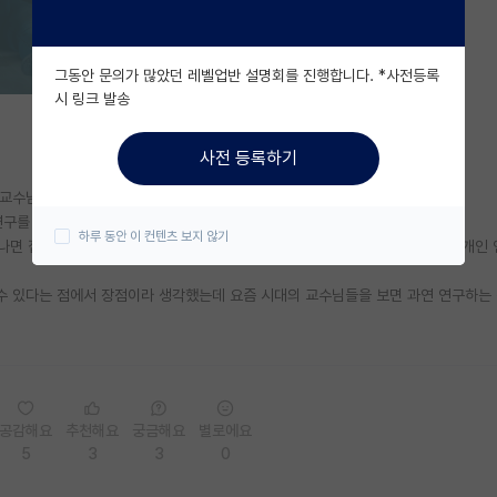
그동안 문의가 많았던 레벨업반 설명회를 진행합니다. *사전등록
시 링크 발송
사전 등록하기
교수님 하루를 보면 미팅 천국임
인연구를 할만한 환경도 시간도 안주어지시더라
하루 동안 이 컨텐츠 보지 않기
 나면 집에 가셔서 아기 잠깐 보시고 다시 컴백하셔서 10시부터 새벽까지 본인 개인
할 수 있다는 점에서 장점이라 생각했는데 요즘 시대의 교수님들을 보면 과연 연구하는
공감해요
추천해요
궁금해요
별로에요
5
3
3
0