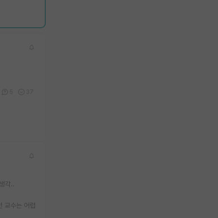
5
37
생각..
선 교수는 어렵