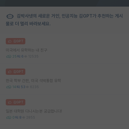
김박사넷의 새로운 거인, 인공지능 김GPT가 추천하는 게시
물로 더 멀리 바라보세요.
김GPT
미국에서 유학하는 내 친구
25
6
12535
김GPT
한국 학부 간판, 미국 석박통합 유학
14
53
6235
김GPT
일본 대학원 다니시는분 궁금합니다!
0
8
2855