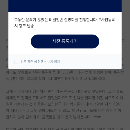
자유 게시판(아무개랩)
그동안 문의가 많았던 레벨업반 설명회를 진행합니다. *사전등록
미국 유학 게시판
시 링크 발송
미국 대학원 합격 후기 게시판
안녕하세요, 저는 현재 미국에서 대학교를 다니고 있는 3학년 올라가는 학부
사전 등록하기
대학원생 모집 게시판
생입니다.
대학원 합격 후기 게시판
원래 여름 동안 미국에서 인턴을 할 예정이었는데, 급하게 개인 사정으로 한
하루 동안 이 컨텐츠 보지 않기
국으로 돌아가기로 이제야 결정하게 되어 한국에서 랩실 인턴이나 어떠한 기
연구실(PI) 홍보 게시판
회라도 찾아보고 싶은 마음이 큽니다. 그런데 너무 늦게 결정한 탓에 여름 랩
실 인턴 지원 공고를 찾아보니 대부분 마감일이 지나 있더라고요.
석박사 채용 정보 게시판
그래서 이리저리 검색해서 관심 가는 연구실 서너 곳을 찾았는데, 그냥 콜드
임용 정보 게시판
이메일로 컨택을 드려봐도 괜찮을까요? 또 컨택을 한다면 어떤 식으로 이메
학부 인턴 게시판
일을 작성하는 것이 좋을까요? 한국에서 학교를 다니며 생활한 지 약 10년
이 지나다 보니 글도 괜히 어눌한 것 같고, 이런 norm들에 대한 감도 전혀
취업 게시판
잡히지 않아 급하게 이 플랫폼을 찾아 문의 남겨봅니다…ㅠㅠ
임용 후기 게시판
도움이 될진 모르겠지만 현재 미국 최상위권 대학에 재학 중이고, 재학 중인