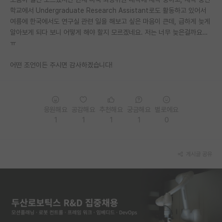
학교에서 Undergraduate Research Assistant로도 활동하고 있어서
PI 전용 게시판
여름에 한국에서도 연구실 관련 일을 해보고 싶은 마음이 큰데, 급하게 늦게
알아보게 되다 보니 어떻게 해야 할지 모르겠네요. 저는 너무 늦은걸까요…
인문사회 계열 게시판
ㅠ
특수/전문대학원 게시판
어떤 조언이든 주시면 감사하겠습니다!
반도체/AI 게시판
장학금/장학생 게시판
응원해요
공감해요
추천해요
궁금해요
별로에요
학술 정보 게시판
1
1
1
1
0
홍보 게시판
커리어
게시글 공유
유학교육
이벤트
반도체 아카데미