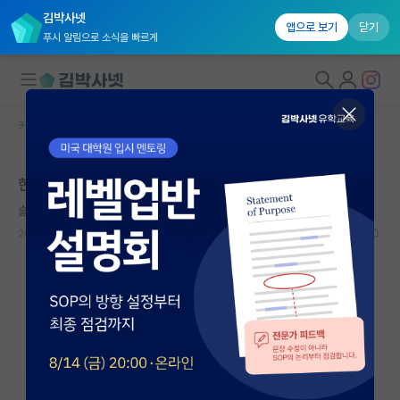
김박사넷
앱으로 보기
닫기
푸시 알림으로 소식을 빠르게
커뮤니티 홈
학부 인턴 게시판
대학원생 모집
한국 대학 연구실 여름 학부연구생 관련 문의드립니다
국내대학원 정보
슬기로운 피보나치
연구실&오픈랩
2026.06.10
2
1813
커뮤니티
커뮤니티 홈
전체글보기
베스트 게시판
IF 명예의전당