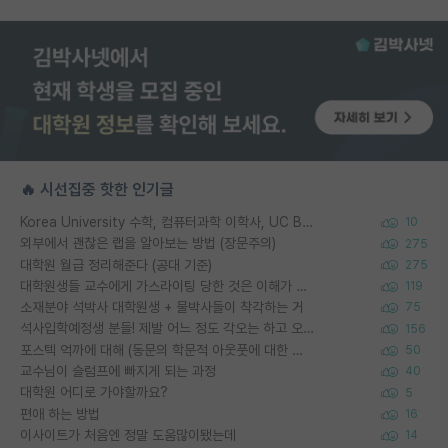
🔥 시선집중 핫한 인기글
Korea University 수학, 컴퓨터과학 이학사, UC Berkeley 산업공학 대학원 공학박사가 되는 것은 쉽지 않겠죠?
10
외부에서 괜찮은 랩을 알아보는 방법 (장문주의)
275
대학원 월급 정리해준다 (공대 기준)
275
대학원생들 교수에게 가스라이팅 당한 것은 이해가 갑니다. 안타깝네요.
119
소재분야 석박사 대학원생 + 물박사들이 착각하는 거
75
석사입학예정생 분들! 제발 어느 정도 각오는 하고 오세요.
156
포스텍 억까에 대해 (동문의 학문적 아웃풋에 대한 반박)
50
교수님이 슬럼프에 빠지게 되는 과정
40
대학원 어디로 가야할까요?
5
편애 하는 방법
16
이사이트가 처음엔 정말 도움많이됐는데
14