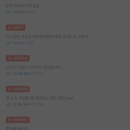
방학 학부연구생 질문
0
3
4674
김GPT
가고싶은 연구실 대학원생한테 메일 보내는거 오반가..
1
3
2785
명예의전당
드디어 인용수 1000이 넘었습니다...
259
39
50431
명예의전당
첫 논문 작성할 때 레퍼런스 정리 꿀팁 (+a)
261
34
110214
명예의전당
학계를 떠나며