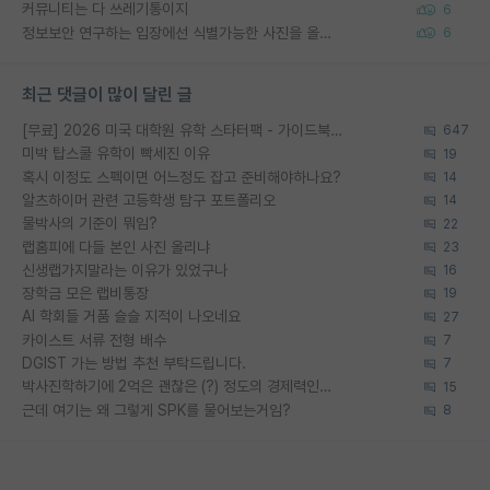
커뮤니티는 다 쓰레기통이지
6
정보보안 연구하는 입장에선 식별가능한 사진을 올리는건 비추이긴함
6
최근 댓글이 많이 달린 글
[무료] 2026 미국 대학원 유학 스타터팩 - 가이드북 & 합격자 컨택메일 템플릿
647
미박 탑스쿨 유학이 빡세진 이유
19
혹시 이정도 스펙이면 어느정도 잡고 준비해야하나요?
14
알츠하이머 관련 고등학생 탐구 포트폴리오
14
물박사의 기준이 뭐임?
22
랩홈피에 다들 본인 사진 올리냐
23
신생랩가지말라는 이유가 있었구나
16
장학금 모은 랩비통장
19
AI 학회들 거품 슬슬 지적이 나오네요
27
카이스트 서류 전형 배수
7
DGIST 가는 방법 추천 부탁드립니다.
7
박사진학하기에 2억은 괜찮은 (?) 정도의 경제력인가요
15
근데 여기는 왜 그렇게 SPK를 물어보는거임?
8