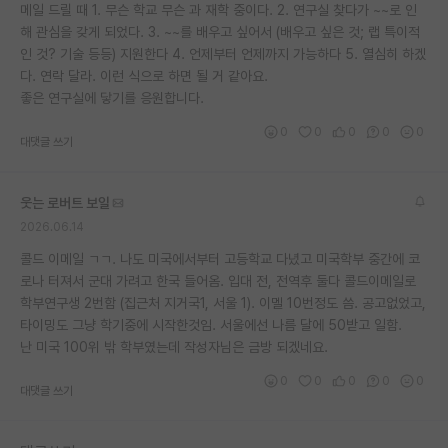
메일 드릴 때 1. 무슨 학교 무슨 과 재학 중이다. 2. 연구실 찾다가 ~~로 인
해 관심을 갖게 되었다. 3. ~~를 배우고 싶어서 (배우고 싶은 것; 랩 특이적
인 것? 기술 등등) 지원한다 4. 언제부터 언제까지 가능하다 5. 열심히 하겠
다. 연락 달라. 이런 식으로 하면 될 거 같아요.
좋은 연구실에 닿기를 응원합니다.
0
0
0
0
0
대댓글 쓰기
웃는 로버트 보일
2026.06.14
콜드 이메일 ㄱㄱ. 나도 미국에서부터 고등학교 다녔고 미국학부 중간에 코
로나 터져서 군대 가려고 한국 들어옴. 입대 전, 전역후 둘다 콜드이메일로
학부연구생 2번함 (집근처 지거국1, 서울 1). 이멜 10번정도 씀. 공고없었고,
타이밍도 그냥 학기중에 시작한것임. 서울에선 나름 달에 50받고 일함.
난 미국 100위 밖 학부였는데 작성자님은 금방 되겠네요.
0
0
0
0
0
대댓글 쓰기