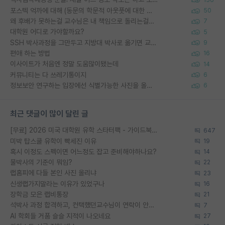
포스텍 억까에 대해 (동문의 학문적 아웃풋에 대한 반박)
50
왜 후배가 못하는걸 교수님은 내 책임으로 돌리는걸까요?
7
대학원 어디로 가야할까요?
5
SSH 박사과정을 그만두고 지방대 박사로 옮기면 교수의 꿈은 끝일까요?
9
편애 하는 방법
16
이사이트가 처음엔 정말 도움많이됐는데
14
커뮤니티는 다 쓰레기통이지
6
정보보안 연구하는 입장에선 식별가능한 사진을 올리는건 비추이긴함
6
최근 댓글이 많이 달린 글
[무료] 2026 미국 대학원 유학 스타터팩 - 가이드북 & 합격자 컨택메일 템플릿
647
미박 탑스쿨 유학이 빡세진 이유
19
혹시 이정도 스펙이면 어느정도 잡고 준비해야하나요?
14
물박사의 기준이 뭐임?
22
랩홈피에 다들 본인 사진 올리냐
23
신생랩가지말라는 이유가 있었구나
16
장학금 모은 랩비통장
21
석박사 과정 합격하고, 컨택했던교수님이 연락이 안됩니다...
7
AI 학회들 거품 슬슬 지적이 나오네요
27