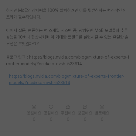
PI 전용 게시판
하지만 MoE의 잠재력을 100% 발휘하려면 이를 뒷받침하는 혁신적인 인
프라가 필수적입니다.
인문사회 계열 게시판
이어서 질문, 현존하는 랙 스케일 시스템 중, 광범위한 MoE 모델들의 추론
특수/전문대학원 게시판
성능을 10배나 향상시키며 이 거대한 트렌드를 실현시킬 수 있는 유일한 솔
루션은 무엇일까요?
반도체/AI 게시판
블로그 링크 : https://blogs.nvidia.com/blog/mixture-of-experts-f
장학금/장학생 게시판
rontier-models/?ncid=so-nvsh-523914
학술 정보 게시판
https://blogs.nvidia.com/blog/mixture-of-experts-frontier-
홍보 게시판
models/?ncid=so-nvsh-523914
커리어
유학교육
응원해요
공감해요
추천해요
궁금해요
별로에요
이벤트
0
0
0
0
0
반도체 아카데미