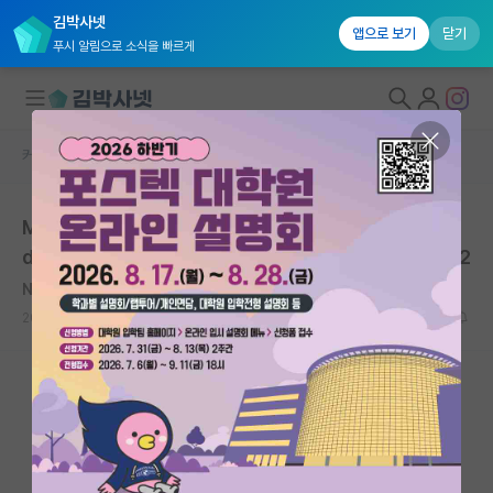
김박사넷
앱으로 보기
닫기
푸시 알림으로 소식을 빠르게
커뮤니티 홈
학술 정보 게시판
대학원생 모집
MoE Powers the Most Intelligent Frontier AI Mo
국내대학원 정보
dels, Runs 10x Faster on NVIDIA Blackwell NVL72
연구실&오픈랩
NVIDIA
커뮤니티
2025.12.04
0
1049
커뮤니티 홈
전체글보기
베스트 게시판
IF 명예의전당