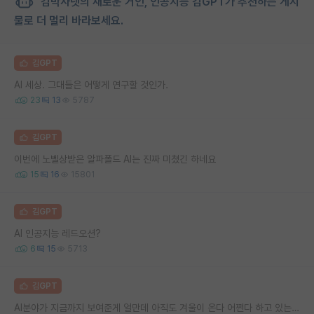
김박사넷의 새로운 거인, 인공지능 김GPT가 추천하는 게시
물로 더 멀리 바라보세요.
김GPT
AI 세상. 그대들은 어떻게 연구할 것인가.
23
13
5787
김GPT
이번에 노벨상받은 알파폴드 AI는 진짜 미쳤긴 하네요
15
16
15801
김GPT
AI 인공지능 레드오션?
6
15
5713
김GPT
AI분야가 지금까지 보여준게 얼만데 아직도 겨울이 온다 어쩐다 하고 있는건지