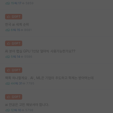
15
17
5859
김GPT
한국 ai 세계 순위
6
15
8681
김GPT
AI 분야 랩실 GPU 1인당 얼마씩 사용가능한가요??
5
14
5586
김GPT
팩폭 하나할게요 . AI , ML은 기업이 주도하고 학계는 받아먹는데
44
31
7795
김GPT
ai 전공은 고민 해보셔야 합니다.
12
10
5798