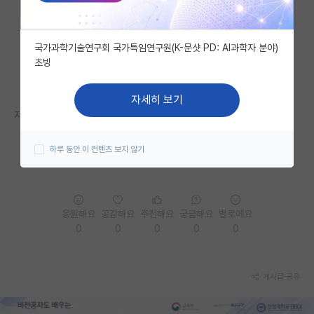
자유 게시판(아무개랩)
국가과학기술연구회 국가특임연구원(K-문샷 PD: AI과학자 분야)
미국 유학 게시판
초빙
미국 대학원 합격 후기 게시판
자세히 보기
대학원생 모집 게시판
자세한 내용은 홈페이지를 참고해 주세요.
대학원 합격 후기 게시판
https://kiisc.or.kr/bbs/pe/article/4898
하루 동안 이 컨텐츠 보지 않기
연구실(PI) 홍보 게시판
석박사 채용 정보 게시판
응원해요
공감해요
추천해요
궁금해요
별로에요
임용 정보 게시판
0
0
0
0
0
학부 인턴 게시판
게시글 공유
취업 게시판
임용 후기 게시판