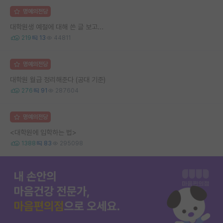
명예의전당
대학원생 예절에 대해 쓴 글 보고...
219
13
44811
명예의전당
대학원 월급 정리해준다 (공대 기준)
276
91
287604
명예의전당
<대학원에 입학하는 법>
1388
83
295098