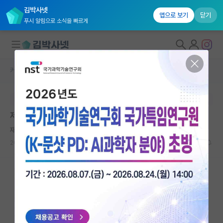
김박사넷
앱으로 보기
닫기
푸시 알림으로 소식을 빠르게
커뮤니티 홈
학술 정보 게시판
대학원생 모집
본문이 수정되지 않는 박제글입니다.
국내대학원 정보
제3회 자동차 및 무인이동체 보안 워크숍
연구실&오픈랩
재치있는 리처드 파인만
커뮤니티
2026.05.28
0
313
커뮤니티 홈
전체글보기
베스트 게시판
IF 명예의전당