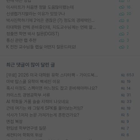
편애 하는 방법
17
이사이트가 처음엔 정말 도움많이됐는데
16
신생랩가지말라는 이유가 있었구나
20
박사진학하기에 2억은 괜찮은 (?) 정도의 경제력인가요
8
타대학원 컨텍 준비중인데, 지도교수님께는 언제 말씀드려야 할까요?
2
정출연 학연 박사 질문(DGIST)
2
통신 관련 랩 추천
3
K 전전 교수님들 랩실 어떤지 질문드려요!
2
최근 댓글이 많이 달린 글
[무료] 2026 미국 대학원 유학 스타터팩 - 가이드북 & 합격자 컨택메일 템플릿
653
미박 탑스쿨 유학이 빡세진 이유
19
혹시 이정도 스펙이면 어느정도 잡고 준비해야하나요?
14
카이스트 경영공학부 서류
31
AI 학회들 거품 슬슬 지적이 나오네요
33
근데 여기는 왜 그렇게 SPK를 물어보는거임?
18
석사가 1저자 논문 가져가는게 흔한건가요?
5
면접 복장
9
편입생 학부연구생 질문
7
세컨티어 학회의 위상
6