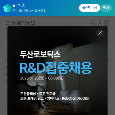
김박사넷
앱으로 보기
닫기
푸시 알림으로 소식을 빠르게
커뮤니티 홈
학술 정보 게시판
대학원생 모집
본문이 수정되지 않는 박제글입니다.
국내대학원 정보
2026년도 「양자컴퓨팅기반양자이득도전연구」사업 신규
연구실&오픈랩
과제 공모
커뮤니티
행복한 코페르니쿠스
2026.05.26
0
364
커뮤니티 홈
전체글보기
베스트 게시판
IF 명예의전당