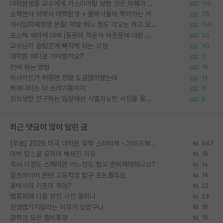
대학원생들 교수에게 가스라이팅 당한 것은 이해가 갑니다. 안타깝네요.
119
소재분야 석박사 대학원생 + 물박사들이 착각하는 거
76
석사입학예정생 분들! 제발 어느 정도 각오는 하고 오세요.
156
포스텍 억까에 대해 (동문의 학문적 아웃풋에 대한 반박)
50
교수님이 슬럼프에 빠지게 되는 과정
40
대학원 어디로 가야할까요?
5
편애 하는 방법
16
이사이트가 처음엔 정말 도움많이됐는데
14
커뮤니티는 다 쓰레기통이지
6
정보보안 연구하는 입장에선 식별가능한 사진을 올리는건 비추이긴함
6
최근 댓글이 많이 달린 글
[무료] 2026 미국 대학원 유학 스타터팩 - 가이드북 & 합격자 컨택메일 템플릿
647
미박 탑스쿨 유학이 빡세진 이유
19
혹시 이정도 스펙이면 어느정도 잡고 준비해야하나요?
14
알츠하이머 관련 고등학생 탐구 포트폴리오
14
물박사의 기준이 뭐임?
22
랩홈피에 다들 본인 사진 올리냐
23
신생랩가지말라는 이유가 있었구나
16
장학금 모은 랩비통장
19