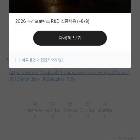
자유 게시판(아무개랩)
2026 두산로보틱스 R&D 집중채용 (~8/9)
미국 유학 게시판
미국 대학원 합격 후기 게시판
자세히 보기
대학원생 모집 게시판
자세한 내용은 홈페이지를 참고해 주세요.
하루 동안 이 컨텐츠 보지 않기
대학원 합격 후기 게시판
https://www.nrf.re.kr/biz/notice/view?ac=view&postNo=27
연구실(PI) 홍보 게시판
3616&menuNo=362&bizNo=558
석박사 채용 정보 게시판
임용 정보 게시판
응원해요
공감해요
추천해요
궁금해요
별로에요
학부 인턴 게시판
0
0
0
0
0
취업 게시판
임용 후기 게시판
게시글 공유