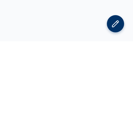
김박사넷 홈으로
김박사넷 유학교육 홈으로
PI
공지사항
광고 문의
제휴 문의