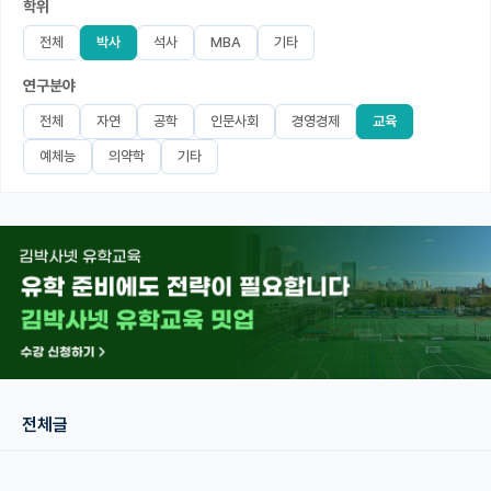
학위
미국 유학 게시판
전체
박사
석사
MBA
기타
연구분야
어드미션 포스팅
전체
자연
공학
인문사회
경영경제
교육
블로그
예체능
의약학
기타
이벤트
오픈카톡
이벤트
반도체 아카데미
재팬라운지 🌸
전체글