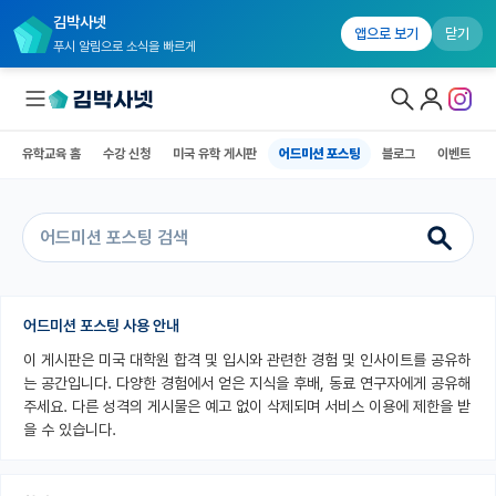
김박사넷
유학교육 홈
수강 신청
미국 유학 게시판
어드미션 포스팅
블로그
앱으로 보기
닫기
푸시 알림으로 소식을 빠르게
유학교육 홈
수강 신청
미국 유학 게시판
어드미션 포스팅
블로그
이벤트
대학원생 모집
국내대학원 정보
연구실&오픈랩
커뮤니티
어드미션 포스팅 사용 안내
이 게시판은 미국 대학원 합격 및 입시와 관련한 경험 및 인사이트를 공유하
커리어
는 공간입니다. 다양한 경험에서 얻은 지식을 후배, 동료 연구자에게 공유해
유학교육
주세요. 다른 성격의 게시물은 예고 없이 삭제되며 서비스 이용에 제한을 받
을 수 있습니다.
유학교육 홈
수강 신청