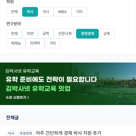
학위
미국 유학 게시판
전체
박사
석사
MBA
기타
연구분야
어드미션 포스팅
전체
자연
공학
인문사회
경영경제
교육
블로그
예체능
의약학
기타
이벤트
오픈카톡
이벤트
반도체 아카데미
재팬라운지 🌸
전체글
아주 간단하게 경제 박사 지원 후기
박사
경영경제