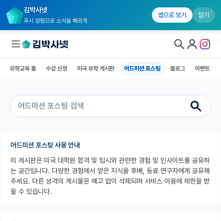
김박사넷
유학교육 홈
수강 신청
미국 유학 게시판
어드미션 포스팅
블로그
앱으로 보기
닫기
푸시 알림으로 소식을 빠르게
유학교육 홈
수강 신청
미국 유학 게시판
어드미션 포스팅
블로그
이벤트
대학원생 모집
국내대학원 정보
연구실&오픈랩
커뮤니티
어드미션 포스팅 사용 안내
이 게시판은 미국 대학원 합격 및 입시와 관련한 경험 및 인사이트를 공유하
커리어
는 공간입니다. 다양한 경험에서 얻은 지식을 후배, 동료 연구자에게 공유해
유학교육
주세요. 다른 성격의 게시물은 예고 없이 삭제되며 서비스 이용에 제한을 받
을 수 있습니다.
유학교육 홈
수강 신청