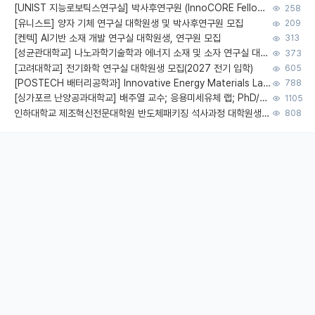
[UNIST 지능로보틱스연구실] 박사후연구원 (InnoCORE Fellow) 모집 공고
258
[유니스트] 양자 기체 연구실 대학원생 및 박사후연구원 모집
209
[켄텍] AI기반 소재 개발 연구실 대학원생, 연구원 모집
313
[성균관대학교] 나노과학기술학과 에너지 소재 및 소자 연구실 대학원생 모집
373
[고려대학교] 전기화학 연구실 대학원생 모집(2027 전기 입학)
605
[POSTECH 배터리공학과] Innovative Energy Materials Lab 대학원생 모집 (특성화대학원)
788
[싱가포르 난양공과대학교] 배주열 교수; 응용미세유체 랩; PhD/Postdoc/Visiting 모집
1105
인하대학교 제조혁신전문대학원 반도체패키징 석사과정 대학원생 모집
808