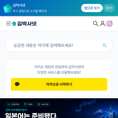
김박사넷
앱으로 보기
닫기
푸시 알림으로 소식을 빠르게
대학원생 모집
국내대학원 정보
연구실&오픈랩
카카오 계정과 연동하여 김박사넷의
다양한 서비스를 이용해보세요!
연구실&오픈랩 홈
카카오로 시작하기
오픈랩 전체보기
PI 회원 신청
커뮤니티
커리어