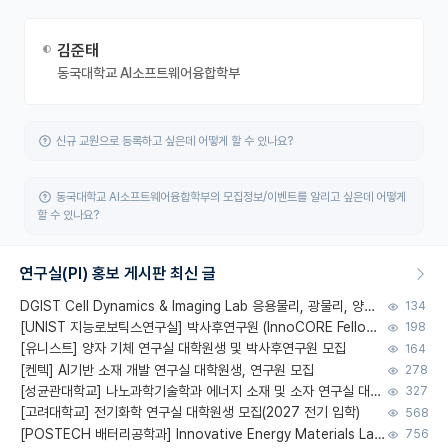
김준태
동국대학교 AI소프트웨어융합학부
신규 교원으로 등록하고 싶은데 어떻게 할 수 있나요?
동국대학교 AI소프트웨어융합학부의 모집정보/이벤트를 알리고 싶은데 어떻게
할 수 있나요?
연구실(PI) 홍보 게시판 최신 글
DGIST Cell Dynamics & Imaging Lab 응용물리, 광물리, 양자, 생물물리 대학원생 모집 [삼성과제, 전문연TO]
134
[UNIST 지능로보틱스연구실] 박사후연구원 (InnoCORE Fellow) 모집 공고
198
[유니스트] 양자 기체 연구실 대학원생 및 박사후연구원 모집
164
[켄텍] AI기반 소재 개발 연구실 대학원생, 연구원 모집
278
[성균관대학교] 나노과학기술학과 에너지 소재 및 소자 연구실 대학원생 모집
327
[고려대학교] 전기화학 연구실 대학원생 모집(2027 전기 입학)
568
[POSTECH 배터리공학과] Innovative Energy Materials Lab 대학원생 모집 (특성화대학원)
756