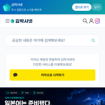
김박사넷
앱으로 보기
닫기
푸시 알림으로 소식을 빠르게
대학원생 모집
국내대학원 정보
연구실&오픈랩
카카오 계정과 연동하여 김박사넷의
다양한 서비스를 이용해보세요!
연구실&오픈랩 홈
카카오로 시작하기
오픈랩 전체보기
PI 회원 신청
커뮤니티
커리어