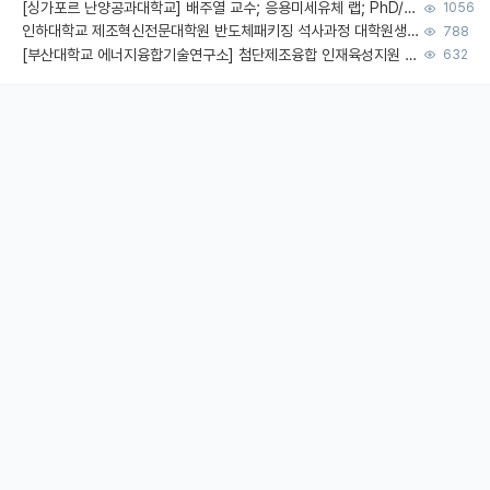
[싱가포르 난양공과대학교] 배주열 교수; 응용미세유체 랩; PhD/Postdoc/Visiting 모집
1056
인하대학교 제조혁신전문대학원 반도체패키징 석사과정 대학원생 모집
788
[부산대학교 에너지융합기술연구소] 첨단제조융합 인재육성지원 박사후연구원 채용 (이진홍 교수님 연구실)
632