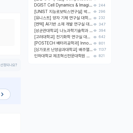
DGIST Cell Dynamics & Imaging Lab 응용물리, 광물리, 양자, 생물물리 대학원생 모집 [삼성과제, 전문연TO]
244
[UNIST 지능로보틱스연구실] 박사후연구원 (InnoCORE Fellow) 모집 공고
296
[유니스트] 양자 기체 연구실 대학원생 및 박사후연구원 모집
232
[켄텍] AI기반 소재 개발 연구실 대학원생, 연구원 모집
347
[성균관대학교] 나노과학기술학과 에너지 소재 및 소자 연구실 대학원생 모집
394
[고려대학교] 전기화학 연구실 대학원생 모집(2027 전기 입학)
642
[POSTECH 배터리공학과] Innovative Energy Materials Lab 대학원생 모집 (특성화대학원)
801
[싱가포르 난양공과대학교] 배주열 교수; 응용미세유체 랩; PhD/Postdoc/Visiting 모집
1137
인하대학교 제조혁신전문대학원 반도체패키징 석사과정 대학원생 모집
821
 선정되나요?