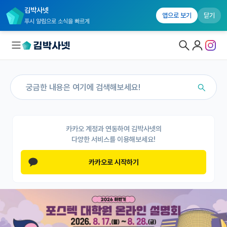
김박사넷
앱으로 보기
닫기
푸시 알림으로 소식을 빠르게
대학원생 모집
국내대학원 정보
연구실&오픈랩
카카오 계정과 연동하여 김박사넷의
다양한 서비스를 이용해보세요!
연구실&오픈랩 홈
카카오로 시작하기
오픈랩 전체보기
PI 회원 신청
커뮤니티
커리어