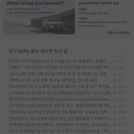
연구실(PI) 홍보 게시판 최신 글
DGIST Cell Dynamics & Imaging Lab 응용물리, 광물리, 양자, 생물물리 대학원생 모집 [삼성과제, 전문연TO]
131
[UNIST 지능로보틱스연구실] 박사후연구원 (InnoCORE Fellow) 모집 공고
196
[유니스트] 양자 기체 연구실 대학원생 및 박사후연구원 모집
162
[켄텍] AI기반 소재 개발 연구실 대학원생, 연구원 모집
277
[성균관대학교] 나노과학기술학과 에너지 소재 및 소자 연구실 대학원생 모집
325
[고려대학교] 전기화학 연구실 대학원생 모집(2027 전기 입학)
567
[POSTECH 배터리공학과] Innovative Energy Materials Lab 대학원생 모집 (특성화대학원)
755
[싱가포르 난양공과대학교] 배주열 교수; 응용미세유체 랩; PhD/Postdoc/Visiting 모집
1053
인하대학교 제조혁신전문대학원 반도체패키징 석사과정 대학원생 모집
786
[부산대학교 에너지융합기술연구소] 첨단제조융합 인재육성지원 박사후연구원 채용 (이진홍 교수님 연구실)
630
한국과학기술연구원 (KIST), 청정에너지 연구센터, Electrochemical Materials and Devices (Emd) Lab에서 학생을 모집합니다. (연,고대)
1038
GIST 신경생물지능 연구실 | AI × BCI × Engineering × Neuroscience 이노코어 Post-doc 모집
843