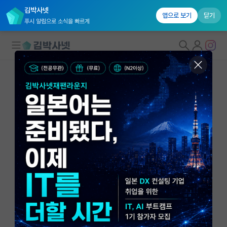
김박사넷
앱으로 보기
닫기
푸시 알림으로 소식을 빠르게
대학원생 모집
국내대학원 정보
연구실&오픈랩
연구실&오픈랩 홈
오픈랩 전체보기
오흥선
조교수
PI 회원 신청
한국기술교육대학교 컴퓨터공학부
커뮤니티
ohhs@koreatech.ac.kr
http://www.dicelab.kr
커리어