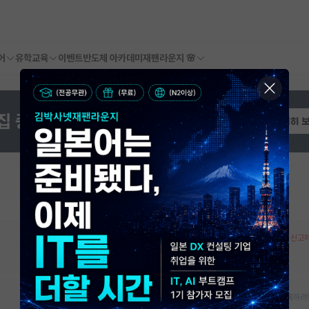
어
유학교육
이벤트
반도체 아카데미
재팬라운지 🌸
오픈랩 정보 오류 신고
대학원생, 박사후연구원, 학부생인턴 모집여부를 등록하려