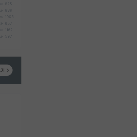
825
889
1003
657
1162
597