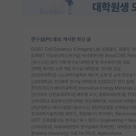
연구실(PI) 홍보 게시판 최신 글
DGIST Cell Dynamics & Imaging Lab 응용물리, 광
[UNIST 지능로보틱스연구실] 박사후연구원 (InnoCORE Fell
[유니스트] 양자 기체 연구실 대학원생 및 박사후연구원 모집
[켄텍] AI기반 소재 개발 연구실 대학원생, 연구원 모집
[성균관대학교] 나노과학기술학과 에너지 소재 및 소자 연구실 
[고려대학교] 전기화학 연구실 대학원생 모집(2027 전기 입학)
[POSTECH 배터리공학과] Innovative Energy Materia
[싱가포르 난양공과대학교] 배주열 교수; 응용미세유체 랩; PhD/Po
인하대학교 제조혁신전문대학원 반도체패키징 석사과정 대학원
[부산대학교 에너지융합기술연구소] 첨단제조융합 인재육성지원 
한국과학기술연구원 (KIST), 청정에너지 연구센터, Electrochemic
GIST 신경생물지능 연구실 | AI × BCI × Engineering × N
[고려대학교] 차새대태양전지 연구실에서 학부인턴, 대학원생 및 P
[Indiana University] Call for Ph.D. Applications