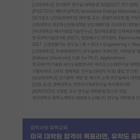
[고려대학교] 전기화학 연구실 대학원생 모집(2027 전기 입학)
[POSTECH 배터리공학과] Innovative Energy Materia
[싱가포르 난양공과대학교] 배주열 교수; 응용미세유체 랩; PhD/Po
인하대학교 제조혁신전문대학원 반도체패키징 석사과정 대학원
[부산대학교 에너지융합기술연구소] 첨단제조융합 인재육성지원 
한국과학기술연구원 (KIST), 청정에너지 연구센터, Electrochemic
GIST 신경생물지능 연구실 | AI × BCI × Engineering × N
[고려대학교] 차새대태양전지 연구실에서 학부인턴, 대학원생 및 P
[Indiana University] Call for Ph.D. Applications
한국세라믹기술원 바이오융합연구단 바이오신소재연구실 대학원
가톨릭의대 스마트 생체재료 연구실 (유전자 치료) 졸업 전 인턴
[성균관대학교] 전기화학 계면 및 에너지 소재 연구실에서 대학
[모집 공고] 경북대학교 자연모사재료연구실 박사후연구원
[KENTECH] 오명환 교수 연구실 대학원생/포스닥 모집
부산대학교 화학소재학과 태양광수소에너지 연구실 대학원생 