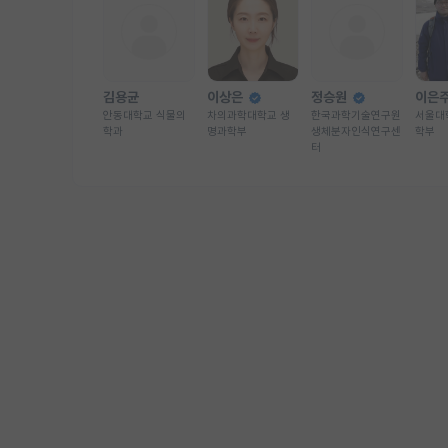
김용균
이상은
정승원
이은
안동대학교 식물의
차의과학대학교 생
한국과학기술연구원
서울대
학과
명과학부
생체분자인식연구센
학부
터