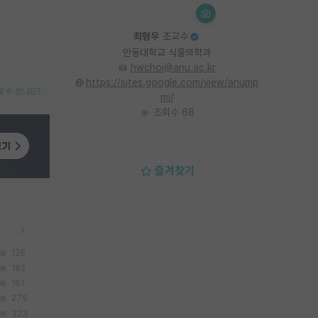
최형우
조교수
안동대학교 식물의학과
hwchoi@anu.ac.kr
https://sites.google.com/view/anump
 수 있나요?
mi/
조회수 68
즐겨찾기
128
192
161
275
323