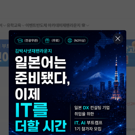
어
유학교육
이벤트
반도체 아카데미
재팬라운지 🌸
오픈랩 정보 오류 신고
대학원생, 박사후연구원, 학부생인턴 모집여부를 등록하려