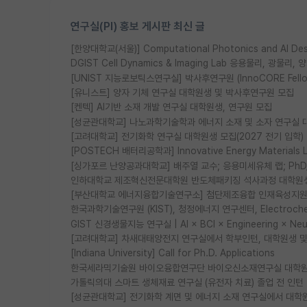
연구실(PI) 홍보 게시판 최신 글
[한양대학교(서울)] Computational Photonics and AI D
DGIST Cell Dynamics & Imaging Lab 응용물리, 광
[UNIST 지능로보틱스연구실] 박사후연구원 (InnoCORE Fell
[유니스트] 양자 기체 연구실 대학원생 및 박사후연구원 모집
[켄텍] AI기반 소재 개발 연구실 대학원생, 연구원 모집
[성균관대학교] 나노과학기술학과 에너지 소재 및 소자 연구실 
[고려대학교] 전기화학 연구실 대학원생 모집(2027 전기 입학)
[POSTECH 배터리공학과] Innovative Energy Materia
[싱가포르 난양공과대학교] 배주열 교수; 응용미세유체 랩; PhD/Po
인하대학교 제조혁신전문대학원 반도체패키징 석사과정 대학원
[부산대학교 에너지융합기술연구소] 첨단제조융합 인재육성지원 
한국과학기술연구원 (KIST), 청정에너지 연구센터, Electrochemic
GIST 신경생물지능 연구실 | AI × BCI × Engineering × N
[고려대학교] 차새대태양전지 연구실에서 학부인턴, 대학원생 및 P
[Indiana University] Call for Ph.D. Applications
한국세라믹기술원 바이오융합연구단 바이오신소재연구실 대학원
가톨릭의대 스마트 생체재료 연구실 (유전자 치료) 졸업 전 인턴
[성균관대학교] 전기화학 계면 및 에너지 소재 연구실에서 대학