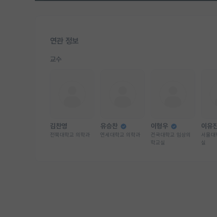
연관 정보
교수
김찬영
유승찬
이형우
이유
전북대학교 의학과
연세대학교 의학과
건국대학교 임상의
서울대
학교실
실