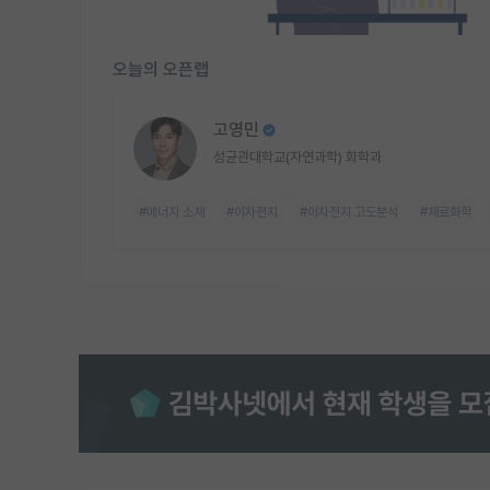
오늘의 오픈랩
고영민
성균관대학교(자연과학) 화학과
#에너지 소재
#이차전지
#이차전지 고도분석
#재료화학