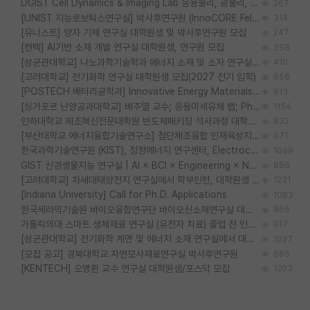
DGIST Cell Dynamics & Imaging Lab 응용물리, 광물리, 양자, 생물물리 대학원생 모집 [삼성과제, 전문연TO]
267
[UNIST 지능로보틱스연구실] 박사후연구원 (InnoCORE Fellow) 모집 공고
314
[유니스트] 양자 기체 연구실 대학원생 및 박사후연구원 모집
247
[켄텍] AI기반 소재 개발 연구실 대학원생, 연구원 모집
358
[성균관대학교] 나노과학기술학과 에너지 소재 및 소자 연구실 대학원생 모집
410
[고려대학교] 전기화학 연구실 대학원생 모집(2027 전기 입학)
656
[POSTECH 배터리공학과] Innovative Energy Materials Lab 대학원생 모집 (특성화대학원)
813
[싱가포르 난양공과대학교] 배주열 교수; 응용미세유체 랩; PhD/Postdoc/Visiting 모집
1154
인하대학교 제조혁신전문대학원 반도체패키징 석사과정 대학원생 모집
832
[부산대학교 에너지융합기술연구소] 첨단제조융합 인재육성지원 박사후연구원 채용 (이진홍 교수님 연구실)
671
한국과학기술연구원 (KIST), 청정에너지 연구센터, Electrochemical Materials and Devices (Emd) Lab에서 학생을 모집합니다. (연,고대)
1099
GIST 신경생물지능 연구실 | AI × BCI × Engineering × Neuroscience 이노코어 Post-doc 모집
886
[고려대학교] 차새대태양전지 연구실에서 학부인턴, 대학원생 및 Post.Doc.을 모집합니다.
1231
[Indiana University] Call for Ph.D. Applications
1083
한국세라믹기술원 바이오융합연구단 바이오신소재연구실 대학원생/학부인턴 모집
865
가톨릭의대 스마트 생체재료 연구실 (유전자 치료) 졸업 전 인턴 및 대학원생 모집
917
[성균관대학교] 전기화학 계면 및 에너지 소재 연구실에서 대학원생을 모집합니다.
1027
[모집 공고] 경북대학교 자연모사재료연구실 박사후연구원
685
[KENTECH] 오명환 교수 연구실 대학원생/포스닥 모집
1203