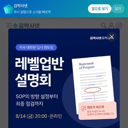
김박사넷
앱으로 보기
닫기
푸시 알림으로 소식을 빠르게
대학원생 모집
국내대학원 정보
연구실&오픈랩
연구실&오픈랩 홈
오픈랩 전체보기
김동우
조교수
PI 회원 신청
POSTECH 컴퓨터공학과
커뮤니티
POSTECH 인공지능대학원
dongwookim@postech.ac.kr
커리어