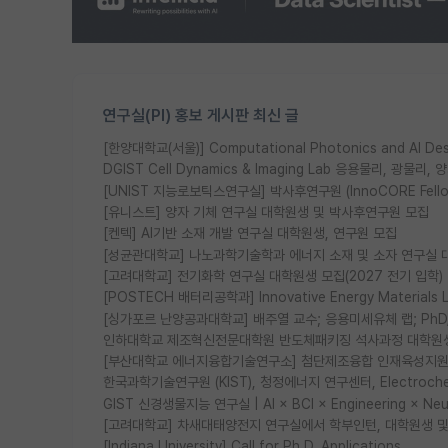
연구실(PI) 홍보 게시판 최신 글
[한양대학교(서울)] Computational Photonics and AI D
DGIST Cell Dynamics & Imaging Lab 응용물리, 광
[UNIST 지능로보틱스연구실] 박사후연구원 (InnoCORE Fell
[유니스트] 양자 기체 연구실 대학원생 및 박사후연구원 모집
[켄텍] AI기반 소재 개발 연구실 대학원생, 연구원 모집
[성균관대학교] 나노과학기술학과 에너지 소재 및 소자 연구실 
[고려대학교] 전기화학 연구실 대학원생 모집(2027 전기 입학)
[POSTECH 배터리공학과] Innovative Energy Materia
[싱가포르 난양공과대학교] 배주열 교수; 응용미세유체 랩; PhD/Po
인하대학교 제조혁신전문대학원 반도체패키징 석사과정 대학원
[부산대학교 에너지융합기술연구소] 첨단제조융합 인재육성지원 
한국과학기술연구원 (KIST), 청정에너지 연구센터, Electrochemic
GIST 신경생물지능 연구실 | AI × BCI × Engineering × N
[고려대학교] 차새대태양전지 연구실에서 학부인턴, 대학원생 및 P
[Indiana University] Call for Ph.D. Applications