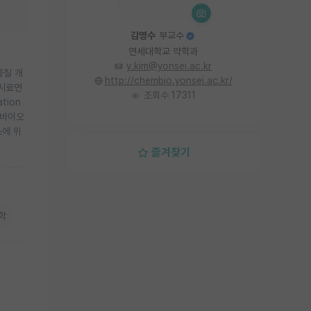
김영수
부교수
연세대학교 약학과
y.kim@yonsei.ac.kr
물질 개
http://chembio.yonsei.ac.kr/
상시료연
조회수 17311
tion
 바이오
스에 위
즐겨찾기
학