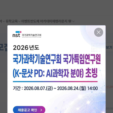
어
유학교육
이벤트
반도체 아카데미
재팬라운지 🌸
오픈랩 정보 오류 신고
대학원생, 박사후연구원, 학부생인턴 모집여부를 등록하려