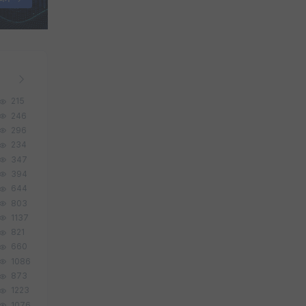
215
246
296
234
347
394
644
803
1137
821
660
1086
873
1223
1076