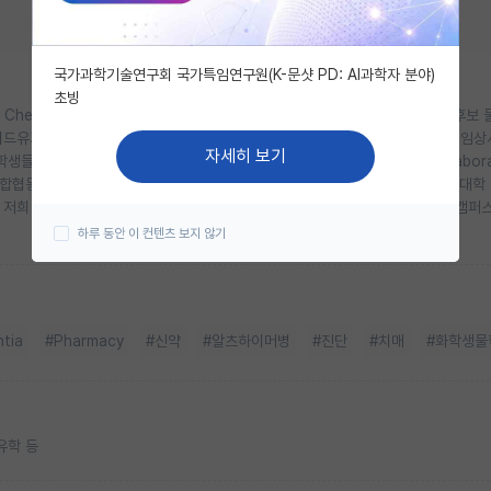
국가과학기술연구회 국가특임연구원(K-문샷 PD: AI과학자 분야)
초빙
 Chemical Biology)”입니다. 화학생물학을 기반으로 알츠하이머병의 신약 후보 
타이드유기합성, 분자세포생화학실험, 학습기억 동물 행동시험, 뇌영상/조직분석, 임
자세히 보기
들이 화학과 생물학으로 세분화되어 연구를 하고 있어 학생들 사이의 collabora
융합협동과정의 대학원생들, 연구교수, 연구원과 학부생들(약학과, 언더우드국제대학
 저희 연구실은 산학 협동 연구 인프라가 집중된 인천 송도의 연세대학교 국제캠퍼
하루 동안 이 컨텐츠 보지 않기
tia
#Pharmacy
#신약
#알츠하이머병
#진단
#치매
#화학생물
유학 등