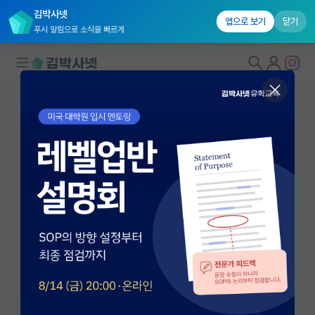
김박사넷
앱으로 보기
닫기
푸시 알림으로 소식을 빠르게
대학원생 모집
국내대학원 정보
연구실&오픈랩
연구실&오픈랩 홈
오픈랩 전체보기
김용남
조교수
PI 회원 신청
서울대학교 교육학과
커뮤니티
ykims@snu.ac.kr
http://learning.snu.ac.kr/sites/learning.snu.ac.kr/files/Y
커리어