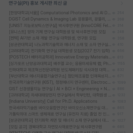
연구실(PI) 홍보 게시판 최신 글
[한양대학교(서울)] Computational Photonics and AI Design Lab 대학원생 모집
254
DGIST Cell Dynamics & Imaging Lab 응용물리, 광물리, 양자, 생물물리 대학원생 모집 [삼성과제, 전문연TO]
268
[UNIST 지능로보틱스연구실] 박사후연구원 (InnoCORE Fellow) 모집 공고
314
[유니스트] 양자 기체 연구실 대학원생 및 박사후연구원 모집
248
[켄텍] AI기반 소재 개발 연구실 대학원생, 연구원 모집
358
[성균관대학교] 나노과학기술학과 에너지 소재 및 소자 연구실 대학원생 모집
410
[고려대학교] 전기화학 연구실 대학원생 모집(2027 전기 입학)
656
[POSTECH 배터리공학과] Innovative Energy Materials Lab 대학원생 모집 (특성화대학원)
813
[싱가포르 난양공과대학교] 배주열 교수; 응용미세유체 랩; PhD/Postdoc/Visiting 모집
1155
인하대학교 제조혁신전문대학원 반도체패키징 석사과정 대학원생 모집
832
[부산대학교 에너지융합기술연구소] 첨단제조융합 인재육성지원 박사후연구원 채용 (이진홍 교수님 연구실)
671
한국과학기술연구원 (KIST), 청정에너지 연구센터, Electrochemical Materials and Devices (Emd) Lab에서 학생을 모집합니다. (연,고대)
1099
GIST 신경생물지능 연구실 | AI × BCI × Engineering × Neuroscience 이노코어 Post-doc 모집
886
[고려대학교] 차새대태양전지 연구실에서 학부인턴, 대학원생 및 Post.Doc.을 모집합니다.
1232
[Indiana University] Call for Ph.D. Applications
1083
한국세라믹기술원 바이오융합연구단 바이오신소재연구실 대학원생/학부인턴 모집
865
가톨릭의대 스마트 생체재료 연구실 (유전자 치료) 졸업 전 인턴 및 대학원생 모집
917
[성균관대학교] 전기화학 계면 및 에너지 소재 연구실에서 대학원생을 모집합니다.
1027
[모집 공고] 경북대학교 자연모사재료연구실 박사후연구원
685
[KENTECH] 오명환 교수 연구실 대학원생/포스닥 모집