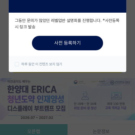
N_CV_sep2020.pdf
유학교육
그동안 문의가 많았던 레벨업반 설명회를 진행합니다. *사전등록
이벤트
즐겨찾기
시 링크 발송
반도체 아카데미
사전 등록하기
카카오 계정과 연동하여 김박사넷의
재팬라운지 🌸
다양한 서비스를 이용해보세요!
하루 동안 이 컨텐츠 보지 않기
카카오로 시작하기
오픈랩
논문정보