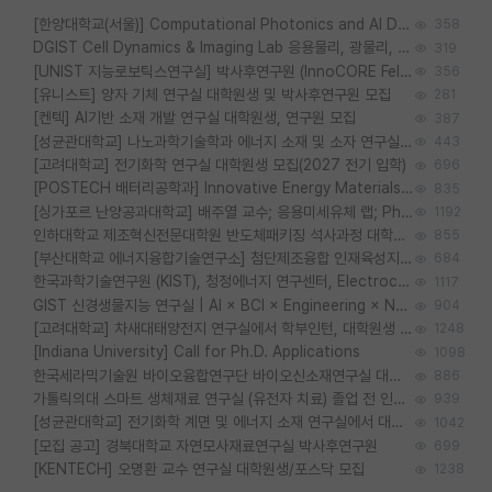
[한양대학교(서울)] Computational Photonics and AI Design Lab 대학원생 모집
358
DGIST Cell Dynamics & Imaging Lab 응용물리, 광물리, 양자, 생물물리 대학원생 모집 [삼성과제, 전문연TO]
319
[UNIST 지능로보틱스연구실] 박사후연구원 (InnoCORE Fellow) 모집 공고
356
[유니스트] 양자 기체 연구실 대학원생 및 박사후연구원 모집
281
[켄텍] AI기반 소재 개발 연구실 대학원생, 연구원 모집
387
[성균관대학교] 나노과학기술학과 에너지 소재 및 소자 연구실 대학원생 모집
443
[고려대학교] 전기화학 연구실 대학원생 모집(2027 전기 입학)
696
[POSTECH 배터리공학과] Innovative Energy Materials Lab 대학원생 모집 (특성화대학원)
835
[싱가포르 난양공과대학교] 배주열 교수; 응용미세유체 랩; PhD/Postdoc/Visiting 모집
1192
인하대학교 제조혁신전문대학원 반도체패키징 석사과정 대학원생 모집
855
[부산대학교 에너지융합기술연구소] 첨단제조융합 인재육성지원 박사후연구원 채용 (이진홍 교수님 연구실)
684
한국과학기술연구원 (KIST), 청정에너지 연구센터, Electrochemical Materials and Devices (Emd) Lab에서 학생을 모집합니다. (연,고대)
1117
GIST 신경생물지능 연구실 | AI × BCI × Engineering × Neuroscience 이노코어 Post-doc 모집
904
[고려대학교] 차새대태양전지 연구실에서 학부인턴, 대학원생 및 Post.Doc.을 모집합니다.
1248
[Indiana University] Call for Ph.D. Applications
1098
한국세라믹기술원 바이오융합연구단 바이오신소재연구실 대학원생/학부인턴 모집
886
가톨릭의대 스마트 생체재료 연구실 (유전자 치료) 졸업 전 인턴 및 대학원생 모집
939
[성균관대학교] 전기화학 계면 및 에너지 소재 연구실에서 대학원생을 모집합니다.
1042
[모집 공고] 경북대학교 자연모사재료연구실 박사후연구원
699
[KENTECH] 오명환 교수 연구실 대학원생/포스닥 모집
1238