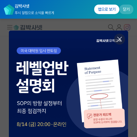
김박사넷
앱으로 보기
닫기
푸시 알림으로 소식을 빠르게
대학원생 모집
국내대학원 정보
연구실&오픈랩
연구실&오픈랩 홈
오픈랩 전체보기
김선주
부교수
PI 회원 신청
중앙대학교 화학신소재공학부
커뮤니티
fskim@cau.ac.kr
http://cau.ac.kr/~fskim
커리어