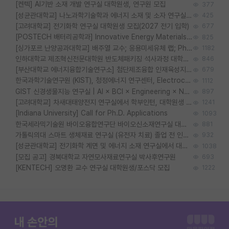
[켄텍] AI기반 소재 개발 연구실 대학원생, 연구원 모집
377
[성균관대학교] 나노과학기술학과 에너지 소재 및 소자 연구실 대학원생 모집
425
[고려대학교] 전기화학 연구실 대학원생 모집(2027 전기 입학)
677
[POSTECH 배터리공학과] Innovative Energy Materials Lab 대학원생 모집 (특성화대학원)
825
[싱가포르 난양공과대학교] 배주열 교수; 응용미세유체 랩; PhD/Postdoc/Visiting 모집
1182
인하대학교 제조혁신전문대학원 반도체패키징 석사과정 대학원생 모집
846
[부산대학교 에너지융합기술연구소] 첨단제조융합 인재육성지원 박사후연구원 채용 (이진홍 교수님 연구실)
679
한국과학기술연구원 (KIST), 청정에너지 연구센터, Electrochemical Materials and Devices (Emd) Lab에서 학생을 모집합니다. (연,고대)
1112
GIST 신경생물지능 연구실 | AI × BCI × Engineering × Neuroscience 이노코어 Post-doc 모집
897
[고려대학교] 차새대태양전지 연구실에서 학부인턴, 대학원생 및 Post.Doc.을 모집합니다.
1241
[Indiana University] Call for Ph.D. Applications
1093
한국세라믹기술원 바이오융합연구단 바이오신소재연구실 대학원생/학부인턴 모집
881
가톨릭의대 스마트 생체재료 연구실 (유전자 치료) 졸업 전 인턴 및 대학원생 모집
932
[성균관대학교] 전기화학 계면 및 에너지 소재 연구실에서 대학원생을 모집합니다.
1038
[모집 공고] 경북대학교 자연모사재료연구실 박사후연구원
693
[KENTECH] 오명환 교수 연구실 대학원생/포스닥 모집
1222