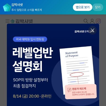
김박사넷
앱으로 보기
닫기
푸시 알림으로 소식을 빠르게
대학원생 모집
국내대학원 정보
연구실&오픈랩
연구실&오픈랩 홈
오픈랩 전체보기
이철희
교수
PI 회원 신청
인하대학교 기계공학과
커뮤니티
chulhee@inha.ac.kr
http://avdclab.inha.ac.kr
커리어