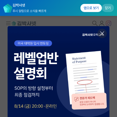
김박사넷
앱으로 보기
닫기
푸시 알림으로 소식을 빠르게
대학원생 모집
국내대학원 정보
연구실&오픈랩
연구실&오픈랩 홈
오픈랩 전체보기
이정헌
교수
PI 회원 신청
성균관대학교(자연과학) 신소재공학부
커뮤니티
jhlee7@skku.edu
https://www.bionanomaterials.org/
커리어