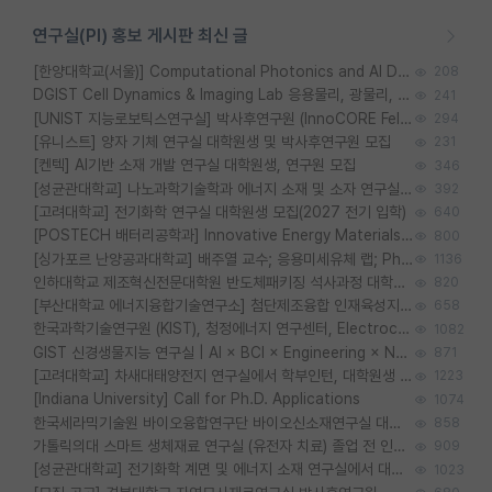
연구실(PI) 홍보 게시판 최신 글
[한양대학교(서울)] Computational Photonics and AI Design Lab 대학원생 모집
208
DGIST Cell Dynamics & Imaging Lab 응용물리, 광물리, 양자, 생물물리 대학원생 모집 [삼성과제, 전문연TO]
241
[UNIST 지능로보틱스연구실] 박사후연구원 (InnoCORE Fellow) 모집 공고
294
[유니스트] 양자 기체 연구실 대학원생 및 박사후연구원 모집
231
[켄텍] AI기반 소재 개발 연구실 대학원생, 연구원 모집
346
[성균관대학교] 나노과학기술학과 에너지 소재 및 소자 연구실 대학원생 모집
392
[고려대학교] 전기화학 연구실 대학원생 모집(2027 전기 입학)
640
[POSTECH 배터리공학과] Innovative Energy Materials Lab 대학원생 모집 (특성화대학원)
800
[싱가포르 난양공과대학교] 배주열 교수; 응용미세유체 랩; PhD/Postdoc/Visiting 모집
1136
인하대학교 제조혁신전문대학원 반도체패키징 석사과정 대학원생 모집
820
[부산대학교 에너지융합기술연구소] 첨단제조융합 인재육성지원 박사후연구원 채용 (이진홍 교수님 연구실)
658
한국과학기술연구원 (KIST), 청정에너지 연구센터, Electrochemical Materials and Devices (Emd) Lab에서 학생을 모집합니다. (연,고대)
1082
GIST 신경생물지능 연구실 | AI × BCI × Engineering × Neuroscience 이노코어 Post-doc 모집
871
[고려대학교] 차새대태양전지 연구실에서 학부인턴, 대학원생 및 Post.Doc.을 모집합니다.
1223
[Indiana University] Call for Ph.D. Applications
1074
한국세라믹기술원 바이오융합연구단 바이오신소재연구실 대학원생/학부인턴 모집
858
가톨릭의대 스마트 생체재료 연구실 (유전자 치료) 졸업 전 인턴 및 대학원생 모집
909
[성균관대학교] 전기화학 계면 및 에너지 소재 연구실에서 대학원생을 모집합니다.
1023