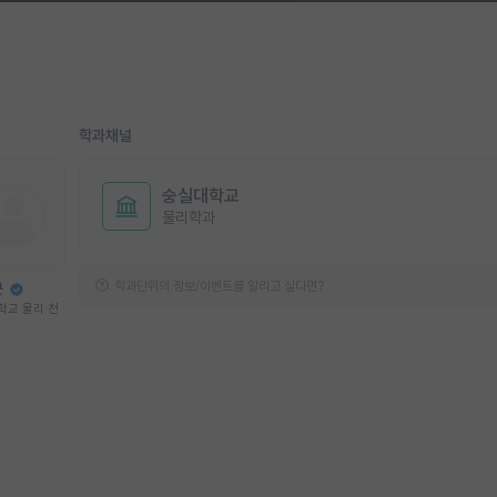
학과채널
숭실대학교
물리학과
학과단위의 정보/이벤트를 알리고 싶다면?
근
학교 물리·천