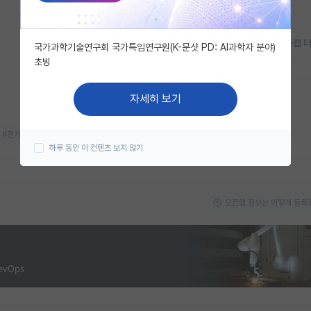
오픈랩 
국가과학기술연구회 국가특임연구원(K-문샷 PD: AI과학자 분야)
초빙
지금 연구실 모집중이에요!
자세히 보기
대학원생
박사후연구원
#전기화학
#차세대 전지
하루 동안 이 컨텐츠 보지 않기
오픈랩 정보는 어떻게 등록할