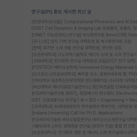
연구실(PI) 홍보 게시판 최신 글
[한양대학교(서울)] Computational Photonics and AI D
DGIST Cell Dynamics & Imaging Lab 응용물리, 광
[UNIST 지능로보틱스연구실] 박사후연구원 (InnoCORE Fell
[유니스트] 양자 기체 연구실 대학원생 및 박사후연구원 모집
[켄텍] AI기반 소재 개발 연구실 대학원생, 연구원 모집
[성균관대학교] 나노과학기술학과 에너지 소재 및 소자 연구실 
[고려대학교] 전기화학 연구실 대학원생 모집(2027 전기 입학)
[POSTECH 배터리공학과] Innovative Energy Materia
[싱가포르 난양공과대학교] 배주열 교수; 응용미세유체 랩; PhD/Po
인하대학교 제조혁신전문대학원 반도체패키징 석사과정 대학원
[부산대학교 에너지융합기술연구소] 첨단제조융합 인재육성지원 
한국과학기술연구원 (KIST), 청정에너지 연구센터, Electrochemic
GIST 신경생물지능 연구실 | AI × BCI × Engineering × N
[고려대학교] 차새대태양전지 연구실에서 학부인턴, 대학원생 및 P
[Indiana University] Call for Ph.D. Applications
한국세라믹기술원 바이오융합연구단 바이오신소재연구실 대학원
가톨릭의대 스마트 생체재료 연구실 (유전자 치료) 졸업 전 인턴
[성균관대학교] 전기화학 계면 및 에너지 소재 연구실에서 대학