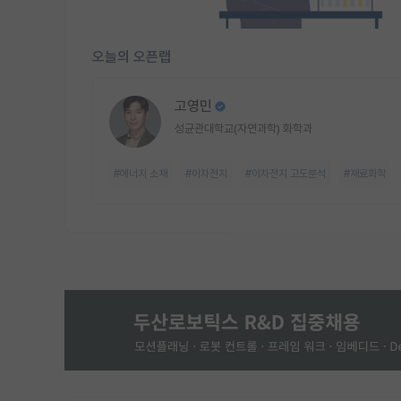
오늘의 오픈랩
고영민
성균관대학교(자연과학) 화학과
#에너지 소재
#이차전지
#이차전지 고도분석
#재료화학