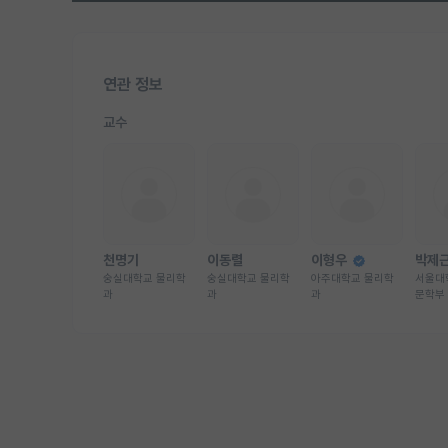
연관 정보
교수
천명기
이동렬
이형우
박제
숭실대학교 물리학
숭실대학교 물리학
아주대학교 물리학
서울대
과
과
과
문학부