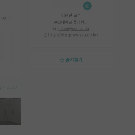
김진민
교수
더보기
숭실대학교 물리학과
jmkim@ssu.ac.kr
http://statphys.ssu.ac.kr/
즐겨찾기
 수 있나요?